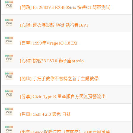
[開箱] E5-2683V3 RX480Strix 快睿C1 簡單測試
[心得] 蒼の海賊龍 地獄 執行者16PT
[售車] 1999年Virage iO 1.8EXi
[心得] 挑戰33 LV10 獅子座pt solo
[閒聊] 手把手教你不被桶之新手主購教學
[分享] Civic Type R 量產版官方照無預警流出
[售車] Golf 4 2.0 銀色 自排
[出售] Graco提籃汽座（有底座）2000元誠可議