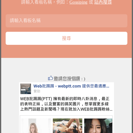
請輸入看板名稱，例如：
Gossiping
或
站內搜尋
邀請您按個讚 : )