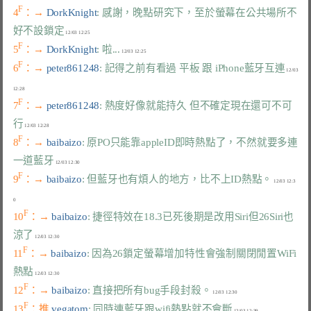
F
4
：→ 
DorkKnight
: 感謝，晚點研究下，至於螢幕在公共場所不
好不設鎖定
F
5
：→ 
DorkKnight
: 啦...
F
6
：→ 
peter861248
: 記得之前有看過 平板 跟 iPhone藍牙互連
 12/03 
F
7
：→ 
peter861248
: 熱度好像就能持久 但不確定現在還可不可
行
F
8
：→ 
baibaizo
: 原PO只能靠appleID即時熱點了，不然就要多連
一道藍牙
F
9
：→ 
baibaizo
: 但藍牙也有煩人的地方，比不上ID熱點。
 12/03 12:3
F
10
：→ 
baibaizo
: 捷徑特效在18.3已死後期是改用Siri但26Siri也
涼了
F
11
：→ 
baibaizo
: 因為26鎖定螢幕增加特性會強制關閉閒置WiFi
熱點
F
12
：→ 
baibaizo
: 直接把所有bug手段封殺。
F
13
：推 
vegatom
: 同時連藍牙跟wifi熱點就不會斷