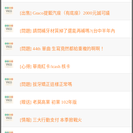
[出售] Graco提籃汽座（有底座）2000元誠可議
[問題] 請問補牙材質掉了還能再補嗎?(台中半年內
[問題] 44th 單曲 生寫竟然都給重複的啊啊！
[心得] 華南紅卡/icash 核卡
[問題] 拔牙矯正這樣正常嗎
[贈送] 老莫高業 初業 102年版
[情報] 三大行動支付 本季掀戰火