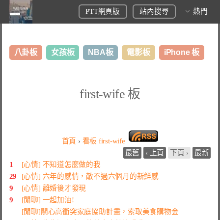
PTT網頁版
站內搜尋
熱門
八卦板
女孩板
NBA板
電影板
iPhone 板
日本旅遊板
表特板
股市板
炒房板
LoL板
first-wife 板
美食板
首頁
›
看板
first-wife
最舊
‹ 上頁
下頁 ›
最新
1
[心情] 不知道怎麼做的我
29
[心情] 六年的感情，敵不過六個月的新鮮感
9
[心情] 離婚後才發現
9
[閒聊] 一起加油!
[閒聊]關心高衝突家庭協助計畫，索取美食購物金