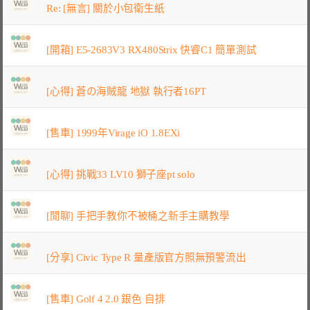
Re: [無言] 關於小包衛生紙
[開箱] E5-2683V3 RX480Strix 快睿C1 簡單測試
[心得] 蒼の海賊龍 地獄 執行者16PT
[售車] 1999年Virage iO 1.8EXi
[心得] 挑戰33 LV10 獅子座pt solo
[閒聊] 手把手教你不被桶之新手主購教學
[分享] Civic Type R 量產版官方照無預警流出
[售車] Golf 4 2.0 銀色 自排