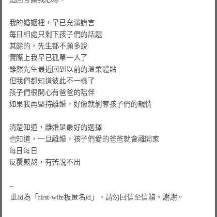
我的婚姻裡，早已充滿謊言

每日相處只剩下孩子們的話題

其餘的，先生都不願多說

實際上我早已孤單一人了

雖然先生最近回到以前的溫柔體貼

但我們都知道彼此不一樣了

孩子們很開心有爸爸的陪伴

如果我再堅持離婚，好像就剝奪孩子們的親情

清楚知道，離婚是最好的選擇

也知道，一旦離婚，孩子們愛的爸爸就會離開家

每日每日

反覆煎熬，有苦說不出

--

此id為「first-wife板匿名id」，請勿回信至信箱。謝謝。