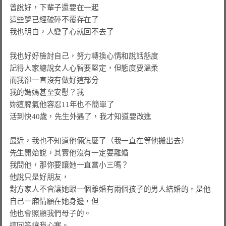
曾說好，下輩子還要在一起

這些夢已經破碎不覆存在了

我也明白，人變了心就回不去了

我也好好檢討自己，努力轉換心情和說話態度

記得人家總說女人心智要堅定，但態度要溫柔

而我卻一直沒有做好這部分

我的媽媽甚至安慰？我

妳這脾氣他容忍11年也不簡單了

活到快40歲，先生外遇了，我才知道要改進

最近，我也不知道他倆怎麼了（我一直在等他搬出去）

先生開始說，其實他沒有一定要離婚

我問他，那你要讓她一直當小三嗎？

他說只是好朋友，

對方家人不會讓她跟一個離婚有兩個孩子的男人結婚的，是他
自己一廂情願在她身邊，但

他也會照顧我們母子的。

這回答讓我心寒。
