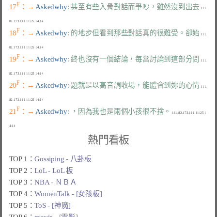
F
17
：→ 
Askedwhy
: 甚至有些入骨對話而爭吵，雖然沒到出去
 111.
F
18
：→ 
Askedwhy
: 的地步但看到那些對話真的很難受。卻始
 111.
F
19
：→ 
Askedwhy
: 終也沒有一個結論，每當討論到這部分問
 111.
F
20
：→ 
Askedwhy
: 題就是以高音調收場，能體會到妳的心情
 111.
F
21
：→ 
Askedwhy
: ，因為我也是兩個小孩很不捨。
 111.82.173.111 11/25 1
熱門看板
TOP 1：
Gossiping - 八卦板
TOP 2：
LoL - LoL 板
TOP 3：
NBA - ＮＢＡ
TOP 4：
WomenTalk - [女孩板]
TOP 5：
ToS - [神魔]
TOP 6：
movie - [電影]