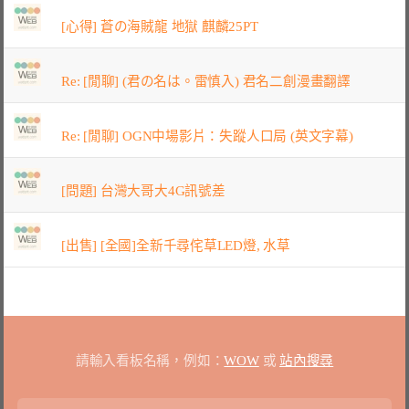
[心得] 蒼の海賊龍 地獄 麒麟25PT
Re: [閒聊] (君の名は。雷慎入) 君名二創漫畫翻譯
Re: [閒聊] OGN中場影片：失蹤人口局 (英文字幕)
[問題] 台灣大哥大4G訊號差
[出售] [全國]全新千尋侘草LED燈, 水草
請輸入看板名稱，例如：
WOW
或
站內搜尋