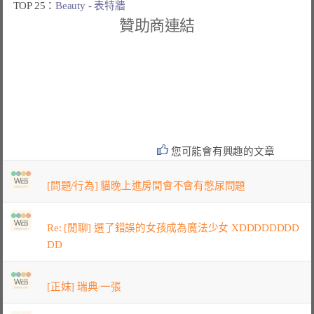
TOP 25：
Beauty - 表特牆
贊助商連結
您可能會有興趣的文章
[問題/行為] 貓晚上進房間會不會有憋尿問題
Re: [閒聊] 選了錯誤的女孩成為魔法少女 XDDDDDDDD
DD
[正妹] 瑞典 一張