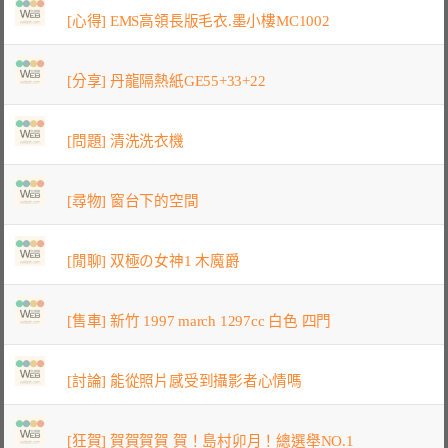
[心得] EMS高領長版毛衣.墨小樓MC1002
[分享] 丹龍隔熱紙GE55+33+22
[問題] 清洗洗衣機
[尋物] 窗台下的空間
[閒聊] 双極の女神1 木魔爵
[售車] 新竹 1997 march 1297cc 白色 四門
[討論] 能從照片感受到攝影者心情嗎
[狂賀] 賀賀賀賀 賀！島村卯月！總選舉NO.1