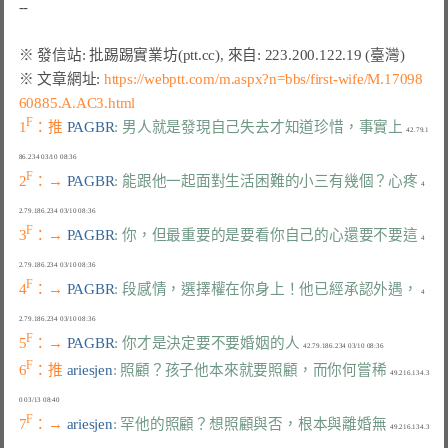
※ 文章網址: 
https://webptt.com/m.aspx?n=bbs/first-wife/M.17098
60885.A.AC3.html
F
1
：推 
PAGBR
: 男人就是發現自己失去才知道珍惜，事實上
  42.79.1
F
2
：→ 
PAGBR
: 能跟他一起面對生活困難的小三有幾個？心疼
  4
F
3
：→ 
PAGBR
: 你，但最重要的是要看你自己的心還要不要這
  4
F
4
：→ 
PAGBR
: 段感情，選擇權在你身上！他已經承認外遇，
  4
F
5
：→ 
PAGBR
: 你才是決定要不要婚姻的人
F
6
：推 
ariesjen
: 照顧？孩子他本來就要照顧，而你何嘗稀
  49.216.134.3
F
7
：→ 
ariesjen
: 罕他的照顧？想照顧與否，根本與離婚無
  49.216.134.3