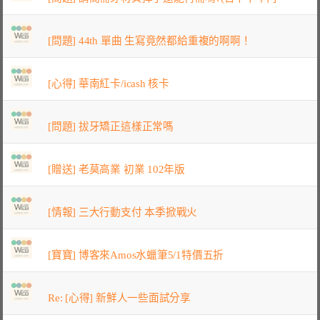
[問題] 44th 單曲 生寫竟然都給重複的啊啊！
[心得] 華南紅卡/icash 核卡
[問題] 拔牙矯正這樣正常嗎
[贈送] 老莫高業 初業 102年版
[情報] 三大行動支付 本季掀戰火
[寶寶] 博客來Amos水蠟筆5/1特價五折
Re: [心得] 新鮮人一些面試分享