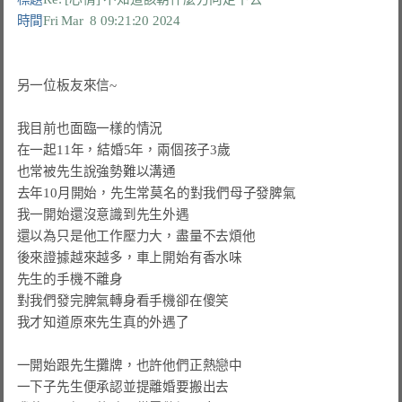
時間
Fri Mar  8 09:21:20 2024
另一位板友來信~

我目前也面臨一樣的情況

在一起11年，結婚5年，兩個孩子3歲

也常被先生說強勢難以溝通

去年10月開始，先生常莫名的對我們母子發脾氣

我一開始還沒意識到先生外遇

還以為只是他工作壓力大，盡量不去煩他

後來證據越來越多，車上開始有香水味

先生的手機不離身

對我們發完脾氣轉身看手機卻在傻笑

我才知道原來先生真的外遇了

一開始跟先生攤牌，也許他們正熱戀中

一下子先生便承認並提離婚要搬出去
