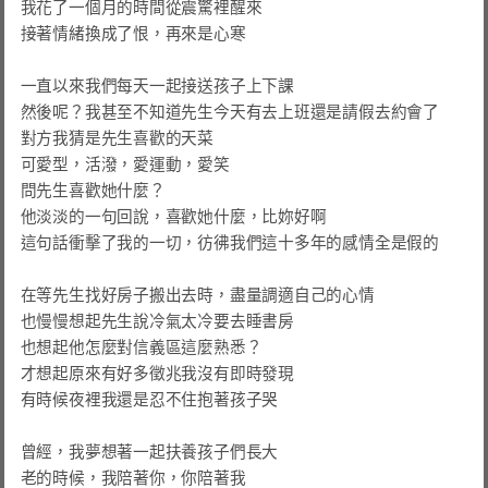
我花了一個月的時間從震驚裡醒來

接著情緒換成了恨，再來是心寒

一直以來我們每天一起接送孩子上下課

然後呢？我甚至不知道先生今天有去上班還是請假去約會了

對方我猜是先生喜歡的天菜

可愛型，活潑，愛運動，愛笑

問先生喜歡她什麼？

他淡淡的一句回說，喜歡她什麼，比妳好啊

這句話衝擊了我的一切，彷彿我們這十多年的感情全是假的

在等先生找好房子搬出去時，盡量調適自己的心情

也慢慢想起先生說冷氣太冷要去睡書房

也想起他怎麼對信義區這麼熟悉？

才想起原來有好多徵兆我沒有即時發現

有時候夜裡我還是忍不住抱著孩子哭

曾經，我夢想著一起扶養孩子們長大

老的時候，我陪著你，你陪著我
