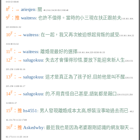
F
8
：→ 
ariesjen
: 關
F
9
：推 
waitress
: 也許不值得。當時的小三現在扶正跟前夫
118.161.164.
F
10
：→ 
waitress
: 在一起，我又再次被迫想起背叛的感受
118.161.164.22
F
11
：→ 
waitress
: 離婚是最好的選擇
F
12
：→ 
salugokuu
: 失去才會懂得珍惜,要放下能迎來新人生
220.133.
F
13
：→ 
salugokuu
: 這才是真正為了孩子好,目前他是叫不醒
220.133.
F
14
：→ 
salugokuu
: 的,不用責怪自己甚麼,語氣都是藉口
220.133.225.250 
F
15
：推 
hs4551
: 男人發現離婚成本太高,想裝沒事坳過去而已
  49.2
F
16
：推 
Askedwhy
: 最近我也是因為老婆跟剛認識的網友聊天
 111.