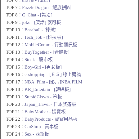
TOP 7：
PuzzleDragon - 龍族拼圖
TOP 8：
C_Chat - [希洽]
TOP 9：
joke - [笑話] 就可板
TOP 10：
Baseball - [棒球]
TOP 11：
Tech_Job - [科技板]
TOP 12：
MobileComm - 行動通訊板
TOP 13：
BuyTogether - [合購板]
TOP 14：
Stock - 股市板
TOP 15：
Boy-Girl - [男女板]
TOP 16：
e-shopping - [ＥＳ] 線上購物
TOP 17：
NBA_Film - [影片]NBA FILM
TOP 18：
KR_Entertain - [韓綜板]
TOP 19：
StupidClown - 笨板
TOP 20：
Japan_Travel - 日本旅遊板
TOP 21：
BabyMother - 媽寶板
TOP 22：
BabyProducts - 寶寶用品板
TOP 23：
CarShop - 買車板
TOP 24：
Sex - 西斯板