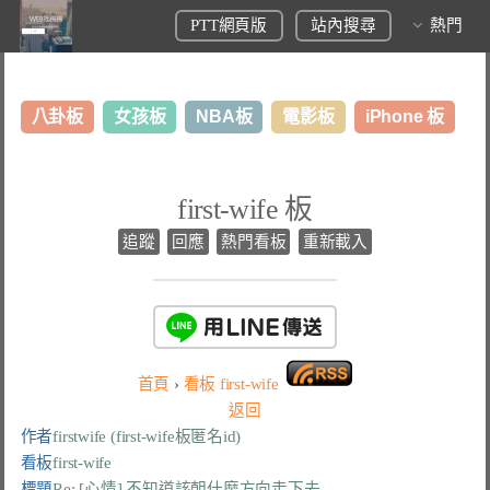
PTT網頁版
站內搜尋
熱門
八卦板
女孩板
NBA板
電影板
iPhone 板
日本旅遊板
表特板
股市板
炒房板
LoL板
first-wife 板
美食板
追蹤
回應
熱門看板
重新載入
首頁
›
看板
first-wife
返回
作者
firstwife (first-wife板匿名id)
看板
first-wife
標題
Re: [心情] 不知道該朝什麼方向走下去