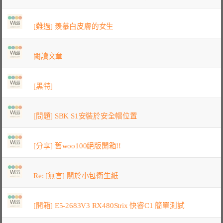
[難過] 羨慕白皮膚的女生
閱讀文章
[黑特]
[問題] SBK S1安裝於安全帽位置
[分享] 舊woo100絕版開箱!!
Re: [無言] 關於小包衛生紙
[開箱] E5-2683V3 RX480Strix 快睿C1 簡單測試