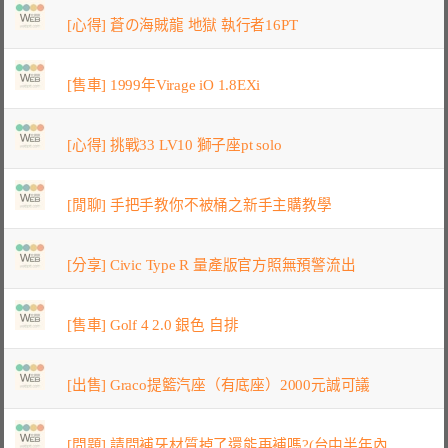
[心得] 蒼の海賊龍 地獄 執行者16PT
[售車] 1999年Virage iO 1.8EXi
[心得] 挑戰33 LV10 獅子座pt solo
[閒聊] 手把手教你不被桶之新手主購教學
[分享] Civic Type R 量產版官方照無預警流出
[售車] Golf 4 2.0 銀色 自排
[出售] Graco提籃汽座（有底座）2000元誠可議
[問題] 請問補牙材質掉了還能再補嗎?(台中半年內