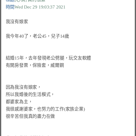
時間
Wed Dec 29 19:03:37 2021
我沒有娘家

我今年40了，老公45，兒子14歲

結婚15年，去年發現老公劈腿，玩交友軟體

有開房發票，保險套，威爾鋼

因為我沒有娘家，

所以我婚後的生活模式，

都婆家為主，

我很感謝婆家，也努力的工作(家族企業)

很辛苦但我真的盡力在做
