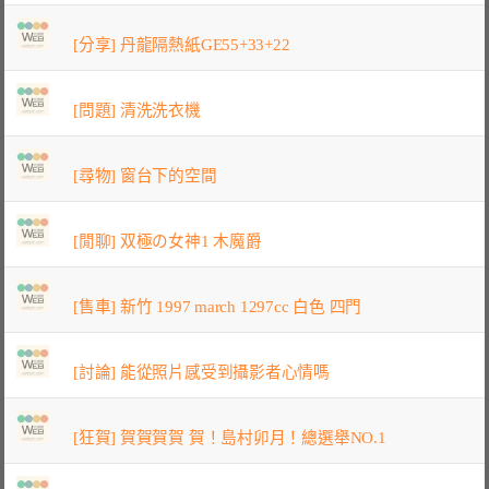
[分享] 丹龍隔熱紙GE55+33+22
[問題] 清洗洗衣機
[尋物] 窗台下的空間
[閒聊] 双極の女神1 木魔爵
[售車] 新竹 1997 march 1297cc 白色 四門
[討論] 能從照片感受到攝影者心情嗎
[狂賀] 賀賀賀賀 賀！島村卯月！總選舉NO.1