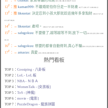
11
：→ 
chantal
: 家無尊嚴的甩開
F
12
：推 
kaman999
: 不離婚是怕你分走一半財產
F
13
：推 
likeastar
: 決定忍到小孩大那就趁這幾年多拿點財
 180.217.47.22
F
14
：→ 
likeastar
: 產吧。
F
15
：→ 
salugokuu
: 不要傻了,越等越等不到,放下一切
220.133.225.250 11/08 
F
16
：→ 
salugokuu
: 想要的都會自動得到,真心不騙
F
17
：→ 
amacus
: 真愛
熱門看板
TOP 1：
Gossiping - 八卦板
TOP 2：
LoL - LoL 板
TOP 3：
NBA - ＮＢＡ
TOP 4：
WomenTalk - [女孩板]
TOP 5：
ToS - [神魔]
TOP 6：
movie - [電影]
TOP 7：
PuzzleDragon - 龍族拼圖