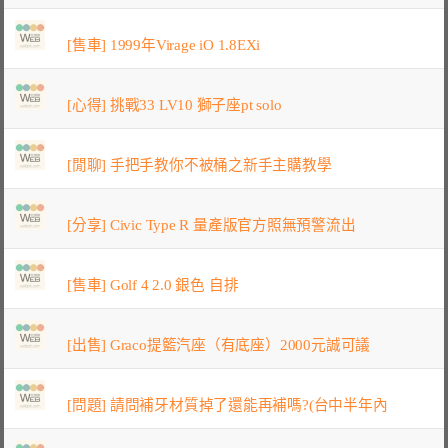
[售車] 1999年Virage iO 1.8EXi
[心得] 挑戰33 LV10 獅子座pt solo
[閒聊] 手把手教你不被桶之新手主購教學
[分享] Civic Type R 量產版官方照無預警流出
[售車] Golf 4 2.0 銀色 自排
[出售] Graco提籃汽座（有底座）2000元誠可議
[問題] 請問補牙材質掉了還能再補嗎?(台中半年內