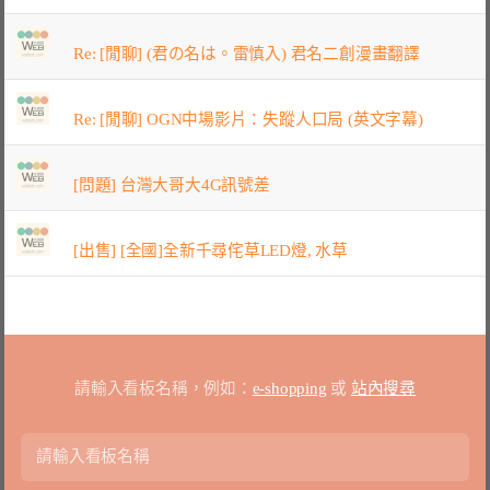
Re: [閒聊] (君の名は。雷慎入) 君名二創漫畫翻譯
Re: [閒聊] OGN中場影片：失蹤人口局 (英文字幕)
[問題] 台灣大哥大4G訊號差
[出售] [全國]全新千尋侘草LED燈, 水草
請輸入看板名稱，例如：
e-shopping
或
站內搜尋