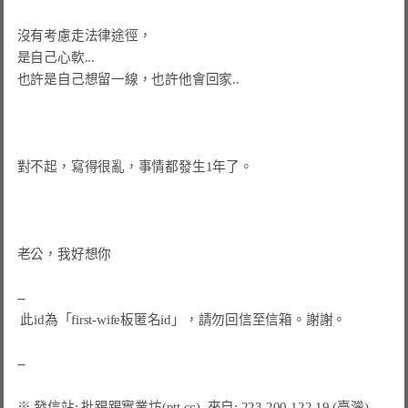
沒有考慮走法律途徑，

是自己心軟...

也許是自己想留一線，也許他會回家..

對不起，寫得很亂，事情都發生1年了。

老公，我好想你

--

此id為「first-wife板匿名id」，請勿回信至信箱。謝謝。