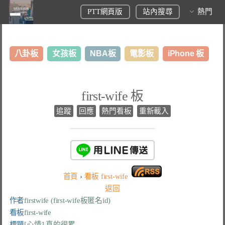
PTT網頁版
站內搜尋
熱門
八卦板
女孩板
NBA板
電影板
iPhone 板
日本旅遊板
表特板
股市板
炒房板
LoL板
first-wife 板
美食板
追蹤
回應
熱門看板
重新載入
首頁
›
看板
first-wife
返回
作者
firstwife (first-wife板匿名id)
看板
first-wife
標題
[心情] 真的很累