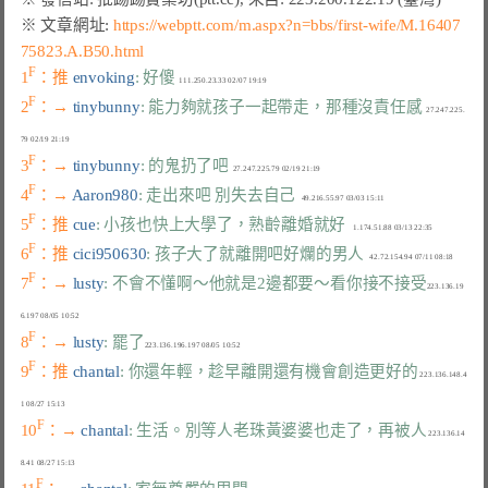
※ 文章網址: 
https://webptt.com/m.aspx?n=bbs/first-wife/M.16407
75823.A.B50.html
F
1
：推 
envoking
: 好傻
F
2
：→ 
tinybunny
: 能力夠就孩子一起帶走，那種沒責任感
  27.247.225.
F
3
：→ 
tinybunny
: 的鬼扔了吧
F
4
：→ 
Aaron980
: 走出來吧 別失去自己
F
5
：推 
cue
: 小孩也快上大學了，熟齡離婚就好
F
6
：推 
cici950630
: 孩子大了就離開吧好爛的男人
F
7
：→ 
lusty
: 不會不懂啊～他就是2邊都要～看你接不接受
223.136.19
F
8
：→ 
lusty
: 罷了
F
9
：推 
chantal
: 你還年輕，趁早離開還有機會創造更好的
 223.136.148.4
F
10
：→ 
chantal
: 生活。別等人老珠黃婆婆也走了，再被人
 223.136.14
F