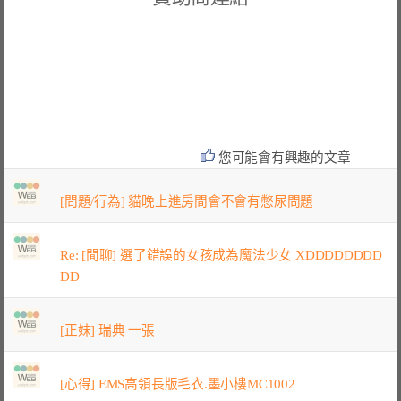
您可能會有興趣的文章
[問題/行為] 貓晚上進房間會不會有憋尿問題
Re: [閒聊] 選了錯誤的女孩成為魔法少女 XDDDDDDDD
DD
[正妹] 瑞典 一張
[心得] EMS高領長版毛衣.墨小樓MC1002