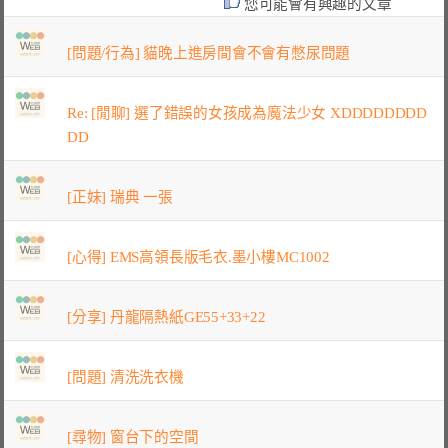
您可能會有興趣的文章
[問題/行為] 貓晚上進房間會不會有憋尿問題
Re: [閒聊] 選了錯誤的女孩成為魔法少女 XDDDDDDDD
DD
[正妹] 瑞典 一張
[心得] EMS高領長版毛衣.墨小樓MC1002
[分享] 丹龍隔熱紙GE55+33+22
[問題] 清洗洗衣機
[尋物] 窗台下的空間