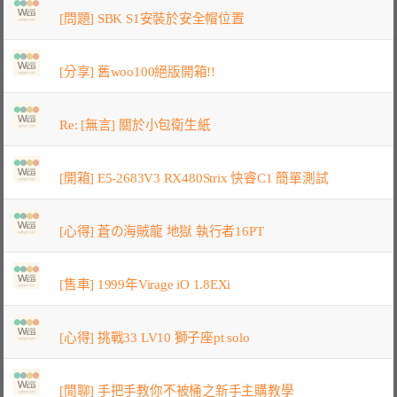
[問題] SBK S1安裝於安全帽位置
[分享] 舊woo100絕版開箱!!
Re: [無言] 關於小包衛生紙
[開箱] E5-2683V3 RX480Strix 快睿C1 簡單測試
[心得] 蒼の海賊龍 地獄 執行者16PT
[售車] 1999年Virage iO 1.8EXi
[心得] 挑戰33 LV10 獅子座pt solo
[閒聊] 手把手教你不被桶之新手主購教學