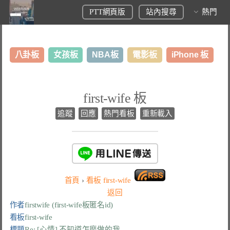
PTT網頁版
站內搜尋
熱門
八卦板
女孩板
NBA板
電影板
iPhone 板
日本旅遊板
表特板
股市板
炒房板
LoL板
first-wife 板
美食板
追蹤
回應
熱門看板
重新載入
首頁
›
看板
first-wife
返回
作者
firstwife (first-wife板匿名id)
看板
first-wife
標題
Re: [心情] 不知道怎麼做的我