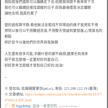
我知道我們還是可以繼續走下去,他跟我保證不會再有下次

我也可以繼續這樣找證據的日子,但我最後還是決定離開

讓他去吧,我真的累了

提的過程算平靜,看他無法反駁找不到理由的樣子我哭笑不得

想到以後可以不用難過流淚,不用整天懷疑到要發瘋,心情莫名的
輕鬆

終於從今以後他們的世界與我無關

人生還有很多可能,手續什麼的都不麻煩,選擇也有很多

但不管怎麼樣一定要好好的愛自己,

好好思考怎麼樣才是對自己好的,加油!

※ 文章網址: 
https://webptt.com/m.aspx?n=bbs/first-wife/M.16377
47004.A.E05.html
F
1
：推 
bigplittlep
: 加油，會更好的