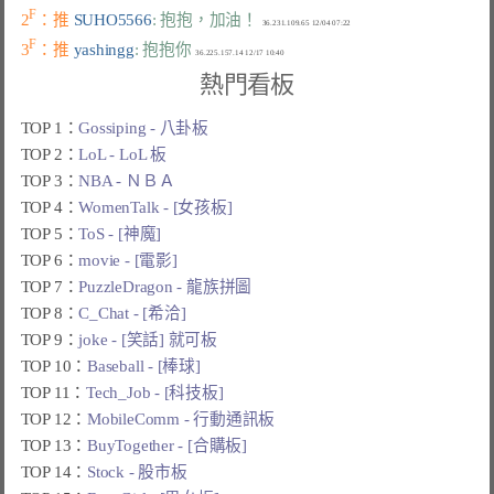
F
2
：推 
SUHO5566
: 抱抱，加油！
F
3
：推 
yashingg
: 抱抱你
熱門看板
TOP 1：
Gossiping - 八卦板
TOP 2：
LoL - LoL 板
TOP 3：
NBA - ＮＢＡ
TOP 4：
WomenTalk - [女孩板]
TOP 5：
ToS - [神魔]
TOP 6：
movie - [電影]
TOP 7：
PuzzleDragon - 龍族拼圖
TOP 8：
C_Chat - [希洽]
TOP 9：
joke - [笑話] 就可板
TOP 10：
Baseball - [棒球]
TOP 11：
Tech_Job - [科技板]
TOP 12：
MobileComm - 行動通訊板
TOP 13：
BuyTogether - [合購板]
TOP 14：
Stock - 股市板