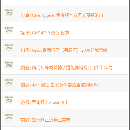
[分享] Civic Type R 量產版官方照無預警流出
[售車] Golf 4 2.0 銀色 自排
[出售] Graco提籃汽座（有底座）2000元誠可議
[問題] 請問補牙材質掉了還能再補嗎?(台中半年內
[問題] 44th 單曲 生寫竟然都給重複的啊啊！
[心得] 華南紅卡/icash 核卡
[問題] 拔牙矯正這樣正常嗎