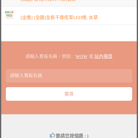
[出售] [全國]全新千尋侘草LED燈, 水草
請輸入看板名稱，例如：
WOW
或
站內搜尋
邀請您按個讚 : )