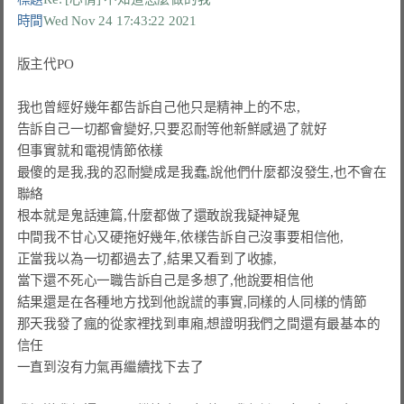
時間
Wed Nov 24 17:43:22 2021
版主代PO

我也曾經好幾年都告訴自己他只是精神上的不忠,

告訴自己一切都會變好,只要忍耐等他新鮮感過了就好

但事實就和電視情節依樣

最傻的是我,我的忍耐變成是我蠢,說他們什麼都沒發生,也不會在
聯絡

根本就是鬼話連篇,什麼都做了還敢說我疑神疑鬼

中間我不甘心又硬拖好幾年,依樣告訴自己沒事要相信他,

正當我以為一切都過去了,結果又看到了收據,

當下還不死心一職告訴自己是多想了,他說要相信他

結果還是在各種地方找到他說謊的事實,同樣的人同樣的情節

那天我發了瘋的從家裡找到車廂,想證明我們之間還有最基本的
信任

一直到沒有力氣再繼續找下去了
