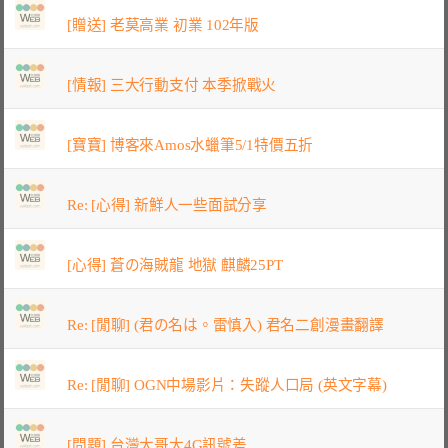
[贈送] 老莫高業 初業 102年版
[情報] 三大行動支付 本季掀戰火
[寶寶] 博客來Amos水蠟筆5/1特價五折
Re: [心得] 新鮮人一些面試分享
[心得] 蒼の海賊龍 地獄 麒麟25PT
Re: [閒聊] (君の名は。雷慎入) 君名二創漫畫翻譯
Re: [閒聊] OGN中場影片：失蹤人口局 (英文字幕)
[問題] 台灣大哥大4G訊號差