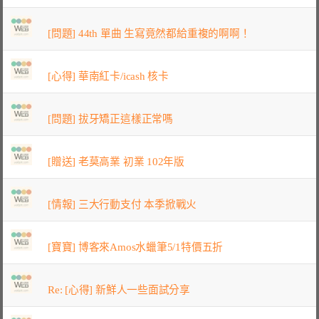
[問題] 44th 單曲 生寫竟然都給重複的啊啊！
[心得] 華南紅卡/icash 核卡
[問題] 拔牙矯正這樣正常嗎
[贈送] 老莫高業 初業 102年版
[情報] 三大行動支付 本季掀戰火
[寶寶] 博客來Amos水蠟筆5/1特價五折
Re: [心得] 新鮮人一些面試分享