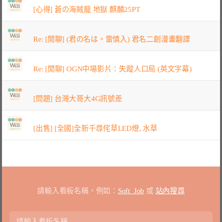
[心得] 蒼の海賊龍 地獄 麒麟25PT
Re: [閒聊] (君の名は。雷慎入) 君名二創漫畫翻譯
Re: [閒聊] OGN中場影片：失蹤人口局 (英文字幕)
[問題] 台灣大哥大4G訊號差
[出售] [全國]全新千尋侘草LED燈, 水草
請輸入看板名稱，例如：
Soft_Job
或
站內搜尋