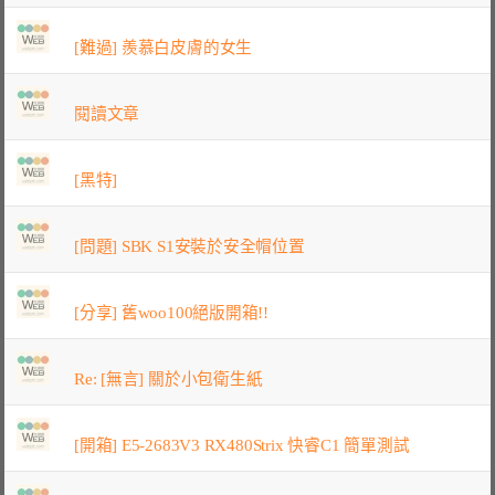
[難過] 羨慕白皮膚的女生
閱讀文章
[黑特]
[問題] SBK S1安裝於安全帽位置
[分享] 舊woo100絕版開箱!!
Re: [無言] 關於小包衛生紙
[開箱] E5-2683V3 RX480Strix 快睿C1 簡單測試