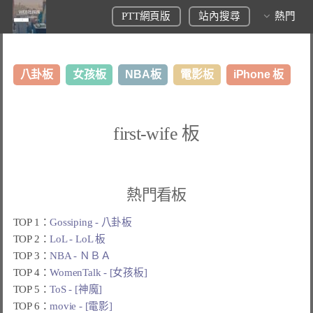
PTT網頁版
站內搜尋
熱門
八卦板
女孩板
NBA板
電影板
iPhone 板
日本旅遊板
表特板
股市板
炒房板
LoL板
first-wife 板
美食板
熱門看板
TOP 1：
Gossiping - 八卦板
TOP 2：
LoL - LoL 板
TOP 3：
NBA - ＮＢＡ
TOP 4：
WomenTalk - [女孩板]
TOP 5：
ToS - [神魔]
TOP 6：
movie - [電影]