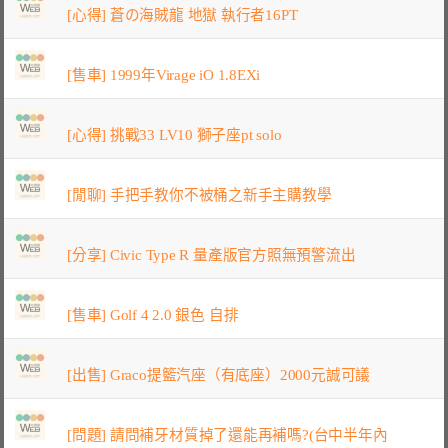
[心得] 蒼の海賊龍 地獄 執行者16PT
[售車] 1999年Virage iO 1.8EXi
[心得] 挑戰33 LV10 獅子座pt solo
[閒聊] 手把手教你不被桶之新手主購教學
[分享] Civic Type R 量產版官方照無預警流出
[售車] Golf 4 2.0 銀色 自排
[出售] Graco提籃汽座（有底座）2000元誠可議
[問題] 請問補牙材質掉了還能再補嗎?(台中半年內