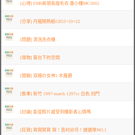
[心得] EMS高領長版毛衣.墨小樓MC1002
[分享] 丹龍隔熱紙GE55+33+22
[問題] 清洗洗衣機
[尋物] 窗台下的空間
[閒聊] 双極の女神1 木魔爵
[售車] 新竹 1997 march 1297cc 白色 四門
[討論] 能從照片感受到攝影者心情嗎
[狂賀] 賀賀賀賀 賀！島村卯月！總選舉NO.1