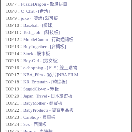
TOP 7：
PuzzleDragon - 龍族拼圖
TOP 8：
C_Chat - [希洽]
TOP 9：
joke - [笑話] 就可板
TOP 10：
Baseball - [棒球]
TOP 11：
Tech_Job - [科技板]
TOP 12：
MobileComm - 行動通訊板
TOP 13：
BuyTogether - [合購板]
TOP 14：
Stock - 股市板
TOP 15：
Boy-Girl - [男女板]
TOP 16：
e-shopping - [ＥＳ] 線上購物
TOP 17：
NBA_Film - [影片]NBA FILM
TOP 18：
KR_Entertain - [韓綜板]
TOP 19：
StupidClown - 笨板
TOP 20：
Japan_Travel - 日本旅遊板
TOP 21：
BabyMother - 媽寶板
TOP 22：
BabyProducts - 寶寶用品板
TOP 23：
CarShop - 買車板
TOP 24：
Sex - 西斯板
TOP 25：
Beauty - 表特牆