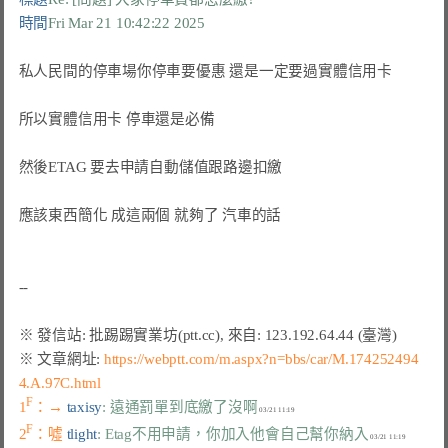
時間
Fri Mar 21 10:42:22 2025
私人民間的停車場你停車要優惠 還是一定要過實體信用卡

所以實體信用卡 停車還是必備

然後ETAG 要去申請自動儲值跟路邊扣繳

應該東西簡化 成這兩個 就夠了 汽車的話

※ 文章網址: 
https://webptt.com/m.aspx?n=bbs/car/M.174252494
4.A.97C.html
F
1
：→ 
taxisy
: 遠通罰單到底繳了沒啊
F
2
：噓 
tlight
: Etag不用申請，你加入他會自己幫你納入