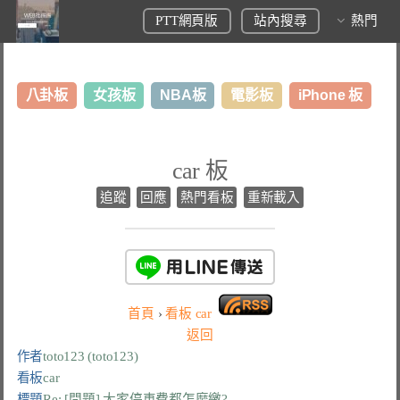
PTT網頁版
站內搜尋
熱門
八卦板
女孩板
NBA板
電影板
iPhone 板
日本旅遊板
表特板
股市板
炒房板
LoL板
car 板
美食板
追蹤
回應
熱門看板
重新載入
首頁
›
看板
car
返回
作者
toto123 (toto123)
看板
car
標題
Re: [問題] 大家停車費都怎麼繳?