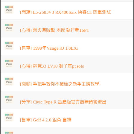
[開箱] E5-2683V3 RX480Strix 快睿C1 簡單測試
[心得] 蒼の海賊龍 地獄 執行者16PT
[售車] 1999年Virage iO 1.8EXi
[心得] 挑戰33 LV10 獅子座pt solo
[閒聊] 手把手教你不被桶之新手主購教學
[分享] Civic Type R 量產版官方照無預警流出
[售車] Golf 4 2.0 銀色 自排