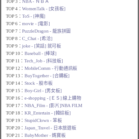
TOP 3：
NBA - ＮＢＡ
TOP 4：
WomenTalk - [女孩板]
TOP 5：
ToS - [神魔]
TOP 6：
movie - [電影]
TOP 7：
PuzzleDragon - 龍族拼圖
TOP 8：
C_Chat - [希洽]
TOP 9：
joke - [笑話] 就可板
TOP 10：
Baseball - [棒球]
TOP 11：
Tech_Job - [科技板]
TOP 12：
MobileComm - 行動通訊板
TOP 13：
BuyTogether - [合購板]
TOP 14：
Stock - 股市板
TOP 15：
Boy-Girl - [男女板]
TOP 16：
e-shopping - [ＥＳ] 線上購物
TOP 17：
NBA_Film - [影片]NBA FILM
TOP 18：
KR_Entertain - [韓綜板]
TOP 19：
StupidClown - 笨板
TOP 20：
Japan_Travel - 日本旅遊板
TOP 21：
BabyMother - 媽寶板