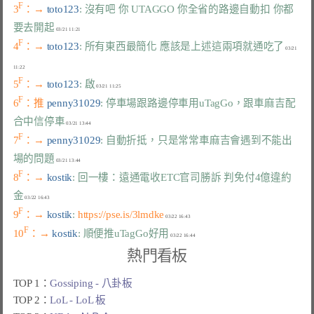
F
3
：→ 
toto123
: 沒有吧 你 UTAGGO 你全省的路邊自動扣 你都
要去開起
F
4
：→ 
toto123
: 所有東西最簡化 應該是上述這兩項就通吃了
 03/21 
F
5
：→ 
toto123
: 啟
F
6
：推 
penny31029
: 停車場跟路邊停車用uTagGo，跟車麻吉配
合中信停車
F
7
：→ 
penny31029
: 自動折抵，只是常常車麻吉會遇到不能出
場的問題
F
8
：→ 
kostik
: 回一樓：遠通電收ETC官司勝訴 判免付4億違約
金
F
9
：→ 
kostik
: 
https://pse.is/3lmdke
F
10
：→ 
kostik
: 順便推uTagGo好用
熱門看板
TOP 1：
Gossiping - 八卦板
TOP 2：
LoL - LoL 板