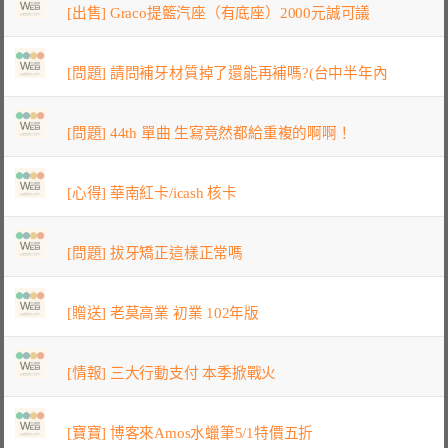
[出售] Graco提籃汽座（有底座）2000元誠可議
[問題] 請問補牙材質掉了還能再補嗎?(台中半年內
[問題] 44th 單曲 生寫竟然都給重複的啊啊！
[心得] 華南紅卡/icash 核卡
[問題] 拔牙矯正這樣正常嗎
[贈送] 老莫高業 初業 102年版
[情報] 三大行動支付 本季掀戰火
[寶寶] 博客來Amos水蠟筆5/1特價五折