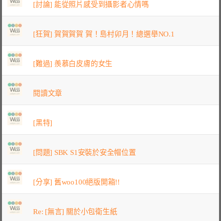
[討論] 能從照片感受到攝影者心情嗎
[狂賀] 賀賀賀賀 賀！島村卯月！總選舉NO.1
[難過] 羨慕白皮膚的女生
閱讀文章
[黑特]
[問題] SBK S1安裝於安全帽位置
[分享] 舊woo100絕版開箱!!
Re: [無言] 關於小包衛生紙