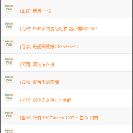
[正妹] 瑞典 一張
[心得] EMS高領長版毛衣.墨小樓MC1002
[分享] 丹龍隔熱紙GE55+33+22
[問題] 清洗洗衣機
[尋物] 窗台下的空間
[閒聊] 双極の女神1 木魔爵
[售車] 新竹 1997 march 1297cc 白色 四門