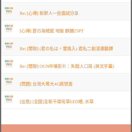
Re: [心得] 新鮮人一些面試分享
[心得] 蒼の海賊龍 地獄 麒麟25PT
Re: [閒聊] (君の名は。雷慎入) 君名二創漫畫翻譯
Re: [閒聊] OGN中場影片：失蹤人口局 (英文字幕)
[問題] 台灣大哥大4G訊號差
[出售] [全國]全新千尋侘草LED燈, 水草