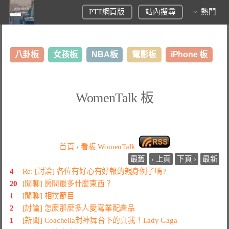
PTT網頁版
站內搜尋
熱門
八卦板
女孩板
NBA板
電影板
iPhone 板
日本旅遊板
表特板
股市板
炒房板
LoL板
WomenTalk 板
美食板
首頁
›
看板
WomenTalk
最舊
‹ 上頁
下頁 ›
最新
4
Re: [討論] 各位有好心有好報的親身例子嗎?
20
[閒聊] 房間最多什麼東西？
1
[閒聊] 相撲節目
2
[討論] 怎麼那麼多人愛寫業配產品
1
[新聞] Coachella封神舞台下的真我！Lady Gaga