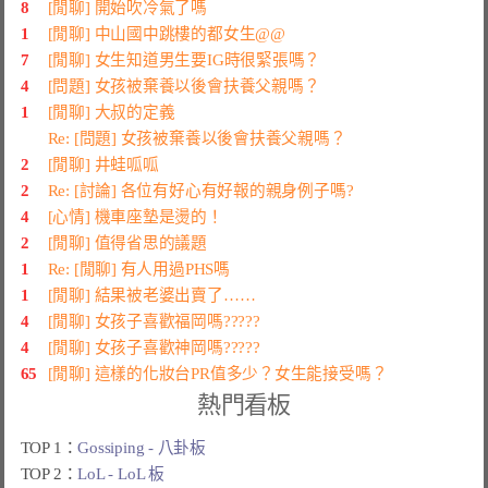
8
[閒聊] 開始吹冷氣了嗎
1
[閒聊] 中山國中跳樓的都女生@@
7
[閒聊] 女生知道男生要IG時很緊張嗎？
4
[問題] 女孩被棄養以後會扶養父親嗎？
1
[閒聊] 大叔的定義
Re: [問題] 女孩被棄養以後會扶養父親嗎？
2
[閒聊] 井蛙呱呱
2
Re: [討論] 各位有好心有好報的親身例子嗎?
4
[心情] 機車座墊是燙的！
2
[閒聊] 值得省思的議題
1
Re: [閒聊] 有人用過PHS嗎
1
[閒聊] 結果被老婆出賣了……
4
[閒聊] 女孩子喜歡福岡嗎?????
4
[閒聊] 女孩子喜歡神岡嗎?????
65
[閒聊] 這樣的化妝台PR值多少？女生能接受嗎？
熱門看板
TOP 1：
Gossiping - 八卦板
TOP 2：
LoL - LoL 板