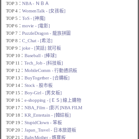
TOP 3：
NBA - ＮＢＡ
TOP 4：
WomenTalk - [女孩板]
TOP 5：
ToS - [神魔]
TOP 6：
movie - [電影]
TOP 7：
PuzzleDragon - 龍族拼圖
TOP 8：
C_Chat - [希洽]
TOP 9：
joke - [笑話] 就可板
TOP 10：
Baseball - [棒球]
TOP 11：
Tech_Job - [科技板]
TOP 12：
MobileComm - 行動通訊板
TOP 13：
BuyTogether - [合購板]
TOP 14：
Stock - 股市板
TOP 15：
Boy-Girl - [男女板]
TOP 16：
e-shopping - [ＥＳ] 線上購物
TOP 17：
NBA_Film - [影片]NBA FILM
TOP 18：
KR_Entertain - [韓綜板]
TOP 19：
StupidClown - 笨板
TOP 20：
Japan_Travel - 日本旅遊板
TOP 21：
BabyMother - 媽寶板