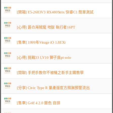
[開箱] E5-2683V3 RX480Strix 快睿C1 簡單測試
[心得] 蒼の海賊龍 地獄 執行者16PT
[售車] 1999年Virage iO 1.8EXi
[心得] 挑戰33 LV10 獅子座pt solo
[閒聊] 手把手教你不被桶之新手主購教學
[分享] Civic Type R 量產版官方照無預警流出
[售車] Golf 4 2.0 銀色 自排