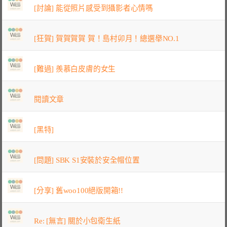
[討論] 能從照片感受到攝影者心情嗎
[狂賀] 賀賀賀賀 賀！島村卯月！總選舉NO.1
[難過] 羨慕白皮膚的女生
閱讀文章
[黑特]
[問題] SBK S1安裝於安全帽位置
[分享] 舊woo100絕版開箱!!
Re: [無言] 關於小包衛生紙