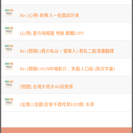
Re: [心得] 新鮮人一些面試分享
[心得] 蒼の海賊龍 地獄 麒麟25PT
Re: [閒聊] (君の名は。雷慎入) 君名二創漫畫翻譯
Re: [閒聊] OGN中場影片：失蹤人口局 (英文字幕)
[問題] 台灣大哥大4G訊號差
[出售] [全國]全新千尋侘草LED燈, 水草