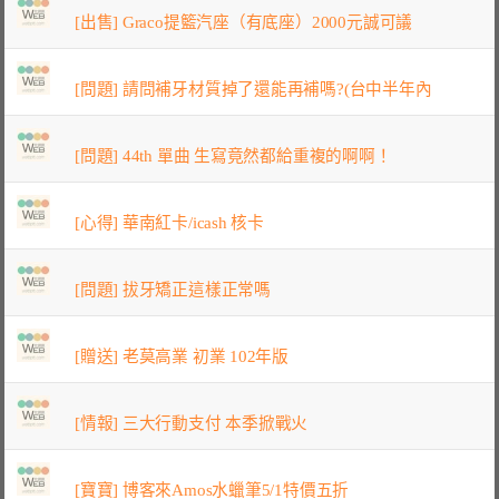
[出售] Graco提籃汽座（有底座）2000元誠可議
[問題] 請問補牙材質掉了還能再補嗎?(台中半年內
[問題] 44th 單曲 生寫竟然都給重複的啊啊！
[心得] 華南紅卡/icash 核卡
[問題] 拔牙矯正這樣正常嗎
[贈送] 老莫高業 初業 102年版
[情報] 三大行動支付 本季掀戰火
[寶寶] 博客來Amos水蠟筆5/1特價五折