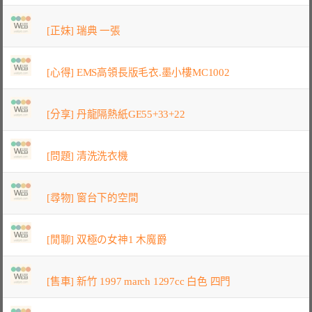
[正妹] 瑞典 一張
[心得] EMS高領長版毛衣.墨小樓MC1002
[分享] 丹龍隔熱紙GE55+33+22
[問題] 清洗洗衣機
[尋物] 窗台下的空間
[閒聊] 双極の女神1 木魔爵
[售車] 新竹 1997 march 1297cc 白色 四門