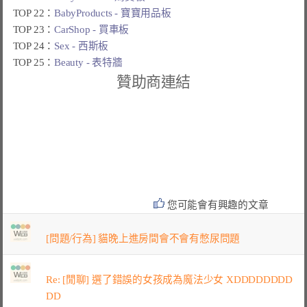
TOP 22：
BabyProducts - 寶寶用品板
TOP 23：
CarShop - 買車板
TOP 24：
Sex - 西斯板
TOP 25：
Beauty - 表特牆
贊助商連結
您可能會有興趣的文章
[問題/行為] 貓晚上進房間會不會有憋尿問題
Re: [閒聊] 選了錯誤的女孩成為魔法少女 XDDDDDDDD
DD