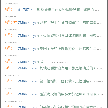
F
59
：→ 
tina78714   
: 鏡都覺得自己有慢慢變好看，蠻開心
  93.118.42.
F
60
：推 
ZMittermeyer
: 只做「把上半身前傾鎖定」的推雪橇
  64.145.
F
61
：→ 
ZMittermeyer
: ，這個姿勢回強迫你張開圓肩，然後
  64.145.
F
62
：→ 
ZMittermeyer
: 找回全身的正確動力鏈，連續做半年
  64.145.
F
63
：→ 
ZMittermeyer
: 以上。
F
64
：→ 
ZMittermeyer
: 其他建議都沒有用，都是解構式的，
  64.145.
F
65
：→ 
ZMittermeyer
: 做一個增加十個代償，惡性循環
  64.145.90.190 07/
F
66
：→ 
ZMittermeyer
: 最近脆火爆的用彈力繩做RDL也可以，
  64.
F
67
：→ 
ZMittermeyer
: 但那個不如前傾鎖定肩胛骨推雪橇簡
  64.145.