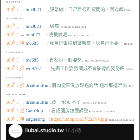
F
100
：→ 
tim0821     
: 膜緊繃，自己是很難按開的，因為超
 175.181.1
F
101
：→ 
tim0821     
: 級痛
F
102
：→ 
toro077     
: 找教練吧
F
103
：推 
nw685       
: 我會把電腦稍微架高，讓自己不要一
 219.85.17
F
104
：→ 
nw685       
: 直都同一個姿勢
F
105
：推 
wu9707      
: 先把工作姿勢調成不會駝背的姿勢吧
   36.230.
F
106
：推 
drinkmuffin 
: 肌肉從來沒放鬆過的話 通常那邊是黏
   42.7
F
107
：→ 
drinkmuffin 
: 成一坨 動不了
F
108
：推 
Gamelop     
: 看成圓房怎麼調整
F
109
：推 
anglesong   
: 
https://i.mopix.cc/VZkPrV.jpg