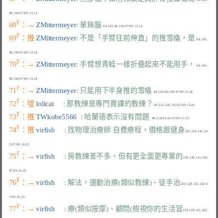
F
68
：→ 
ZMittermeyer
: 單無腦
F
69
：推 
ZMittermeyer
: 不是「手臂往前伸直」的推雪橇，是
  64.145.
F
70
：→ 
ZMittermeyer
: 手臂想青蛙一樣折疊起來不能用手，
  64.145.
F
71
：→ 
ZMittermeyer
: 只能用下半身推的雪橇
F
72
：噓 
lolicat     
: 那教練是專門賣課的教練？
F
73
：推 
TWkobe5566  
: 哈蘭德表示沒有問題
F
74
：推 
virfish     
: 找物理治療師 自費療程，價格跟健身
220.128.141.24
F
75
：→ 
virfish     
: 房教練差不多，但有更全面更專業的
220.128.141.242 
F
76
：→ 
virfish     
: 解法，運動治療(類似教練)、徒手治
220.128.141.242 0
F
77
：→ 
virfish     
: 療(類似按摩)、顧問(檢視你的生活習
220.128.141.242 