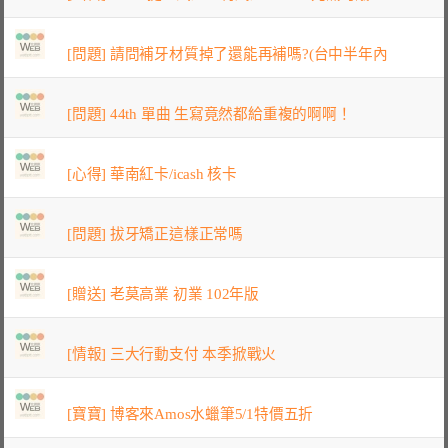
[問題] 請問補牙材質掉了還能再補嗎?(台中半年內
[問題] 44th 單曲 生寫竟然都給重複的啊啊！
[心得] 華南紅卡/icash 核卡
[問題] 拔牙矯正這樣正常嗎
[贈送] 老莫高業 初業 102年版
[情報] 三大行動支付 本季掀戰火
[寶寶] 博客來Amos水蠟筆5/1特價五折