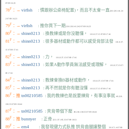
F
78
：→ 
virfish     
: 慣跟辦公桌椅配置)，而且不太會一直
220.128.141.24
F
79
：→ 
virfish     
: 推你買下一期
F
80
：→ 
shinn0213   
: 換教練或是你沒聽懂，
F
81
：→ 
shinn0213   
: 很多器材或動作都可以感受背部法發
    101.8.37.
F
82
：→ 
shinn0213   
: 力，
F
83
：→ 
shinn0213   
: 如果A動作學員無法感受或理解，
    101.8.37.15 07/
F
84
：→ 
shinn0213   
: 教練會換B器材或動作，
F
85
：→ 
shinn0213   
: 再不然就是你有聽沒懂
F
86
：推 
tn00210585  
: 我的教練也是說要練背，有事沒事就
  49.218.
F
87
：→ 
tn00210585  
: 夾背帶個下壓
F
88
：推 
bunnyer     
: 正骨
F
89
：→ 
em4         
: 我發現健力式臥推 拱背曲腿讓整個
      39.9.71.4 07/09 