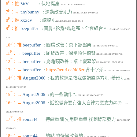
F
6
：推 
VoV         
: 伏地挺身
F
7
：→ 
tinybunny   
: 運動改善肌力
F
8
：推 
xxxcv       
: 練腹肌
F
9
：推 
beepuffer   
: 圓肩+駝背+烏龜頸。全套組合。
112.104.167.191 07/09 0
F
10
：推 
beepuffer   
: 圓肩改善：桌下鍵盤架
F
11
：→ 
beepuffer   
: 駝背改善：深坐頂住椅背
F
12
：→ 
beepuffer   
: 烏龜頸改善：桌上螢幕架
F
13
：→ 
beepuffer   
: 
https://reurl.cc/rkl6zr
 背十字架
F
14
：推 
August2006  
: 我的教練是教我做調整斜方肌+菱形肌
 223.1
F
15
：→ 
August2006  
: 的一些動作ㄟ
F
16
：→ 
August2006  
: 話說健身要有強大自律力意志力@@
 223.141.
F
17
：推 
souin44     
: 持續重訓 先用輕重量 找到背部發力
  42.71.236.247 
F
18
：→ 
souin44     
: 的點 會慢慢改善的