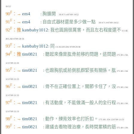
F
90
：→ 
em4         
: 胸擴開
F
91
：→ 
em4         
: 自由式器材還是多少做一點
F
92
：推 
katebaby1012
: 我也圓肩很厲害，而且左右程度還不
 111.82.
F
93
：→ 
katebaby1012
: 同
F
94
：推 
tim0821     
: 聽起來像是肱骨前移的問題，這問題
 175.181.154.
F
95
：→ 
tim0821     
: 也跟胸肌或前側肌群緊張有關係。肱
 175.181.154.
F
96
：→ 
tim0821     
: 骨不在正確位置上，關節卡住了，沒
 175.181.154.
F
97
：→ 
tim0821     
: 有活動度，不能做滿一般人的全行程
 175.181.154.
F
98
：→ 
tim0821     
: 動作，練背效率也打折扣。
F
99
：→ 
tim0821     
: 建議去看物理治療，長時間累積的筋
 175.181.154.