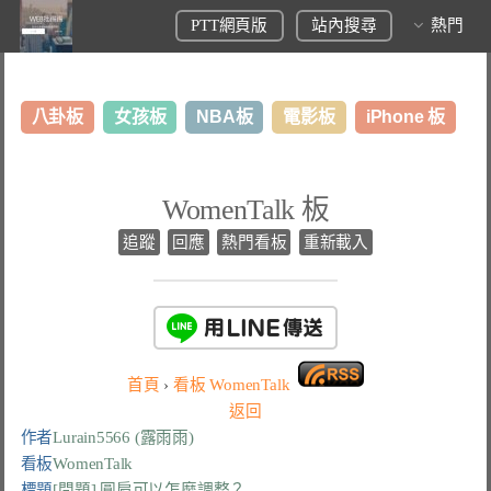
PTT網頁版
站內搜尋
熱門
八卦板
女孩板
NBA板
電影板
iPhone 板
日本旅遊板
表特板
股市板
炒房板
LoL板
WomenTalk 板
美食板
追蹤
回應
熱門看板
重新載入
首頁
›
看板
WomenTalk
返回
作者
Lurain5566 (露雨雨)
看板
WomenTalk
標題
[問題] 圓肩可以怎麼調整？