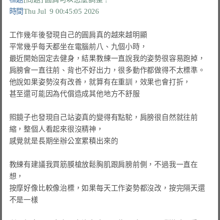
時間
Thu Jul  9 00:45:05 2026
工作幾年後發現自己的圓肩真的越來越明顯

平常幾乎每天都坐在電腦前八、九個小時，

最近開始固定去健身，結果教練一直說我的姿勢很容易跑掉，

肩膀會一直往前、背也不好出力，很多動作都做得不太標準。

他說如果姿勢沒有改善，就算有在重訓，效果也會打折，

甚至還可能因為代償造成其他地方不舒服

照鏡子也發現自己站姿真的變得有點駝，肩膀很自然就往前
縮，整個人看起來很沒精神，

感覺就是長期坐辦公室累積出來的

教練有建議我買筋膜槍放鬆胸肌跟肩膀前側，不過我一直在
想，

按摩好像比較像治標，如果每天工作姿勢都沒改，按完隔天還
不是一樣
