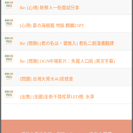
Re: [心得] 新鮮人一些面試分享
[心得] 蒼の海賊龍 地獄 麒麟25PT
Re: [閒聊] (君の名は。雷慎入) 君名二創漫畫翻譯
Re: [閒聊] OGN中場影片：失蹤人口局 (英文字幕)
[問題] 台灣大哥大4G訊號差
[出售] [全國]全新千尋侘草LED燈, 水草