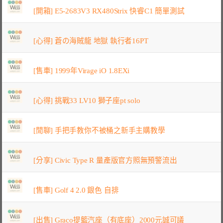
[開箱] E5-2683V3 RX480Strix 快睿C1 簡單測試
[心得] 蒼の海賊龍 地獄 執行者16PT
[售車] 1999年Virage iO 1.8EXi
[心得] 挑戰33 LV10 獅子座pt solo
[閒聊] 手把手教你不被桶之新手主購教學
[分享] Civic Type R 量產版官方照無預警流出
[售車] Golf 4 2.0 銀色 自排
[出售] Graco提籃汽座（有底座）2000元誠可議