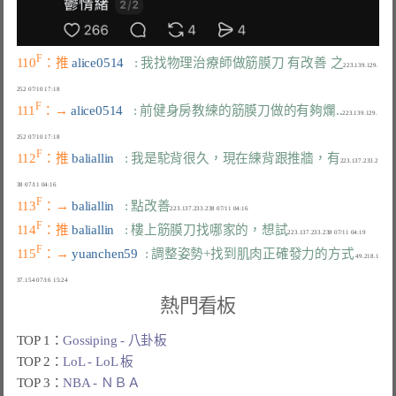
F
110
：推 
alice0514   
: 我找物理治療師做筋膜刀 有改善 之
223.139.129.
F
111
：→ 
alice0514   
: 前健身房教練的筋膜刀做的有夠爛..
223.139.129.
F
112
：推 
baliallin   
: 我是駝背很久，現在練背跟推牆，有
223.137.233.2
F
113
：→ 
baliallin   
: 點改善
F
114
：推 
baliallin   
: 樓上筋膜刀找哪家的，想試
F
115
：→ 
yuanchen59  
: 調整姿勢+找到肌肉正確發力的方式
 49.218.1
熱門看板
TOP 1：
Gossiping - 八卦板
TOP 2：
LoL - LoL 板
TOP 3：
NBA - ＮＢＡ