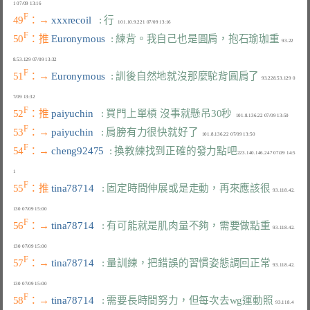
F
49
：→ 
xxxrecoil   
: 行
F
50
：推 
Euronymous  
: 練背。我自己也是圓肩，抱石瑜珈重
  93.22
F
51
：→ 
Euronymous  
: 訓後自然地就沒那麼駝背圓肩了
  93.228.53.129 0
F
52
：推 
paiyuchin   
: 買門上單槓 沒事就懸吊30秒
F
53
：→ 
paiyuchin   
: 肩膀有力很快就好了
F
54
：→ 
cheng92475  
: 換教練找到正確的發力點吧
223.140.146.247 07/09 14:5
F
55
：推 
tina78714   
: 固定時間伸展或是走動，再來應該很
  93.118.42.
F
56
：→ 
tina78714   
: 有可能就是肌肉量不夠，需要做點重
  93.118.42.
F
57
：→ 
tina78714   
: 量訓練，把錯誤的習慣姿態調回正常
  93.118.42.
F
58
：→ 
tina78714   
: 需要長時間努力，但每次去wg運動照
  93.118.4