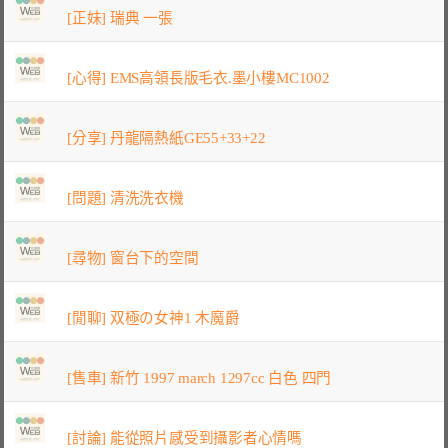
[正妹] 瑞典 一張
[心得] EMS高領長版毛衣.墨小樓MC1002
[分享] 丹龍隔熱紙GE55+33+22
[問題] 清洗洗衣機
[尋物] 窗台下的空間
[閒聊] 双極の女神1 木魔爵
[售車] 新竹 1997 march 1297cc 白色 四門
[討論] 能從照片感受到攝影者心情嗎