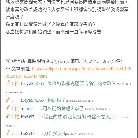
所以想來問問大家，有沒有也是因為長時間用電腦導致圓肩，

後來真的改善成功的？大家平常上班都會特別調整坐姿或螢幕
高度嗎？

還是有什麼習慣是做了之後真的有感改善的？

想直接從源頭開始調整，而不是一直靠按摩撐著

※ 文章網址: 
https://webptt.com/m.aspx?n=bbs/WomenTalk/M.178
3529107.A.A4D.html
F
1
：推 
iLeyaSin365 
: 某盎格魯撒克遜語言名字的女政治人
223.141.15
F
2
：→ 
iLeyaSin365 
: 物的肩？
F
3
：推 
sdamel      
: 可以開始練龍炎拳了
F
4
：推 
HuSi87      
: 矯正的枕頭 吸氣挺胸 骨盆不要太用
 101.10.251.187 0
F
5
：→ 
HuSi87      
: 力自然支撐