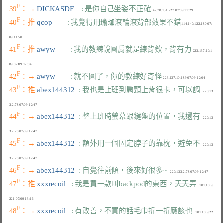
F
39
：→ 
DICKASDF    
: 是你自己坐姿不正確
F
40
：推 
qcop        
: 我覺得用瑜珈滾輪滾背部效果不錯
114.140.122.180 07/
F
41
：推 
awyw        
: 我的教練說圓肩就是練背欸，背有力
 223.137.10.1
F
42
：→ 
awyw        
: 就不圓了，你的教練好奇怪
F
43
：推 
abex144312  
: 我也是上班到肩頸上背很卡，可以調
   220.13
F
44
：→ 
abex144312  
: 整上班時螢幕跟鍵盤的位置，我還有
   220.13
F
45
：→ 
abex144312  
: 額外用一個固定脖子的靠枕，避免不
   220.13
F
46
：→ 
abex144312  
: 自覺往前傾，後來好很多~
F
47
：推 
xxxrecoil   
: 我是買一款叫backpod的東西，天天弄
   101.10.9.
F
48
：→ 
xxxrecoil   
: 有改善，不買的話毛巾折一折應該也
   101.10.9.22