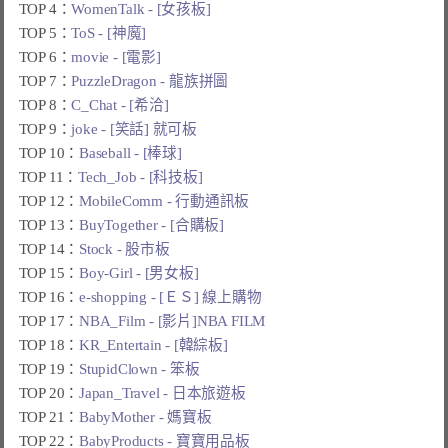
TOP 4：
WomenTalk - [女孩板]
TOP 5：
ToS - [神魔]
TOP 6：
movie - [電影]
TOP 7：
PuzzleDragon - 龍族拼圖
TOP 8：
C_Chat - [希洽]
TOP 9：
joke - [笑話] 就可板
TOP 10：
Baseball - [棒球]
TOP 11：
Tech_Job - [科技板]
TOP 12：
MobileComm - 行動通訊板
TOP 13：
BuyTogether - [合購板]
TOP 14：
Stock - 股市板
TOP 15：
Boy-Girl - [男女板]
TOP 16：
e-shopping - [ＥＳ] 線上購物
TOP 17：
NBA_Film - [影片]NBA FILM
TOP 18：
KR_Entertain - [韓綜板]
TOP 19：
StupidClown - 笨板
TOP 20：
Japan_Travel - 日本旅遊板
TOP 21：
BabyMother - 媽寶板
TOP 22：
BabyProducts - 寶寶用品板