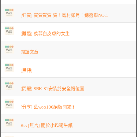
[狂賀] 賀賀賀賀 賀！島村卯月！總選舉NO.1
[難過] 羨慕白皮膚的女生
閱讀文章
[黑特]
[問題] SBK S1安裝於安全帽位置
[分享] 舊woo100絕版開箱!!
Re: [無言] 關於小包衛生紙