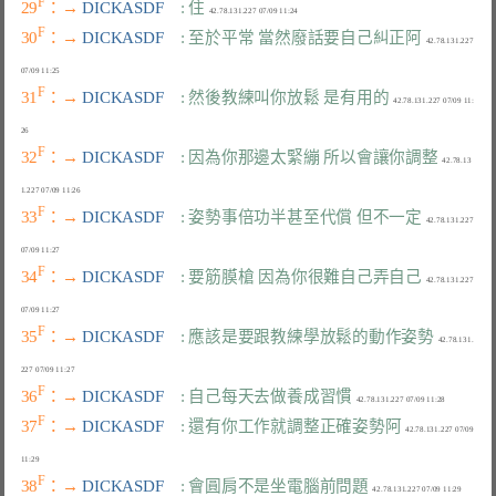
F
29
：→ 
DICKASDF    
: 住
F
30
：→ 
DICKASDF    
: 至於平常 當然廢話要自己糾正阿
  42.78.131.227 
F
31
：→ 
DICKASDF    
: 然後教練叫你放鬆 是有用的
  42.78.131.227 07/09 11:
F
32
：→ 
DICKASDF    
: 因為你那邊太緊繃 所以會讓你調整
  42.78.13
F
33
：→ 
DICKASDF    
: 姿勢事倍功半甚至代償 但不一定
  42.78.131.227 
F
34
：→ 
DICKASDF    
: 要筋膜槍 因為你很難自己弄自己
  42.78.131.227 
F
35
：→ 
DICKASDF    
: 應該是要跟教練學放鬆的動作姿勢
  42.78.131.
F
36
：→ 
DICKASDF    
: 自己每天去做養成習慣
F
37
：→ 
DICKASDF    
: 還有你工作就調整正確姿勢阿
  42.78.131.227 07/09 
F
38
：→ 
DICKASDF    
: 會圓肩不是坐電腦前問題