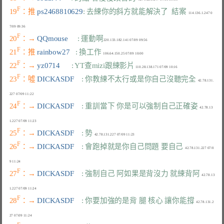
F
19
：推 
ps2468810629
: 去練你的斜方就能解決了  結案
  114.136.1.247 0
F
20
：→ 
QQmouse     
: 運動啊
F
21
：推 
rainbow27   
: 換工作
F
22
：→ 
yz0714      
: YT查mizi跟練影片
F
23
：噓 
DICKASDF    
: 你教練不太行或是你自己沒聽完全
  42.78.131.
F
24
：→ 
DICKASDF    
: 重訓當下 你是可以強制自己正確姿
  42.78.13
F
25
：→ 
DICKASDF    
: 勢
F
26
：→ 
DICKASDF    
: 會跑掉就是你自己問題 要自己
  42.78.131.227 07/0
F
27
：→ 
DICKASDF    
: 強制自己 阿如果是背沒力 就練背阿
  42.78.13
F
28
：→ 
DICKASDF    
: 你要加強的是背 腿 核心 讓你能撐
  42.78.131.2