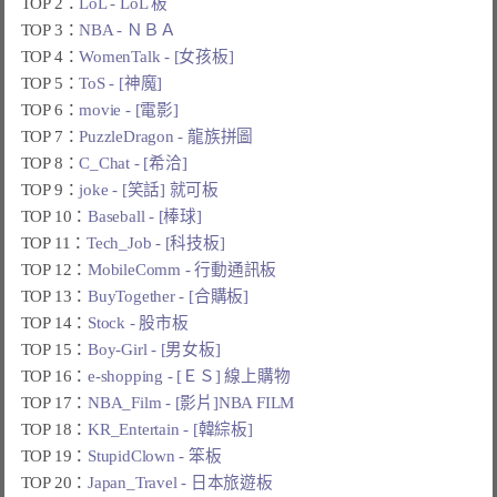
TOP 2：
LoL - LoL 板
TOP 3：
NBA - ＮＢＡ
TOP 4：
WomenTalk - [女孩板]
TOP 5：
ToS - [神魔]
TOP 6：
movie - [電影]
TOP 7：
PuzzleDragon - 龍族拼圖
TOP 8：
C_Chat - [希洽]
TOP 9：
joke - [笑話] 就可板
TOP 10：
Baseball - [棒球]
TOP 11：
Tech_Job - [科技板]
TOP 12：
MobileComm - 行動通訊板
TOP 13：
BuyTogether - [合購板]
TOP 14：
Stock - 股市板
TOP 15：
Boy-Girl - [男女板]
TOP 16：
e-shopping - [ＥＳ] 線上購物
TOP 17：
NBA_Film - [影片]NBA FILM
TOP 18：
KR_Entertain - [韓綜板]
TOP 19：
StupidClown - 笨板
TOP 20：
Japan_Travel - 日本旅遊板