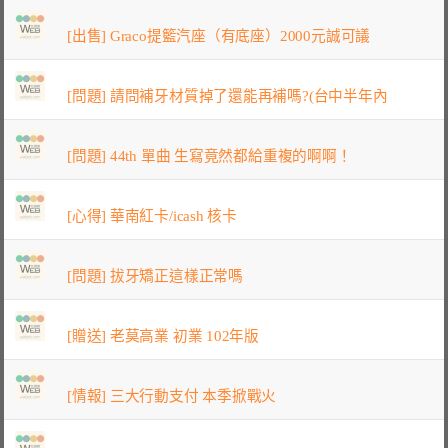
[出售] Graco提籃汽座（有底座）2000元誠可議
[問題] 請問補牙材質掉了還能再補嗎?(台中半年內
[問題] 44th 單曲 生寫竟然都給重複的啊啊！
[心得] 華南紅卡/icash 核卡
[問題] 拔牙矯正這樣正常嗎
[贈送] 老莫高業 初業 102年版
[情報] 三大行動支付 本季掀戰火