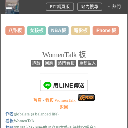
PTT網頁版
站內搜尋
熱門
八卦板
女孩板
NBA板
電影板
iPhone 板
日本旅遊板
表特板
股市板
炒房板
LoL板
WomenTalk 板
美食板
追蹤
回應
熱門看板
重新載入
首頁
›
看板
WomenTalk
返回
作者
globalera (a balanced life)
看板
WomenTalk
標題
[閒聊] 沒有同居的男女朋友能否聲請保護令?