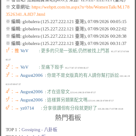
※ 文章網址: 
https://webptt.com/m.aspx?n=bbs/WomenTalk/M.178
3526341.A.8D7.html
F
1
：推 
VoV         
: 更多的只是一張紙,仍然被找上門甚
   95.177.87.57 07/09 
F
2
：→ 
VoV         
: 至痛下殺手
F
3
：→ 
August2006  
: 你是不是女版真的有人請你幫打訴訟
 223.141.19
F
4
：→ 
August2006  
: 才在這發文
F
5
：→ 
August2006  
: 這樣算另類業配文嗎
F
6
：→ 
yz0714      
: 分享很讚但有分段就更好了
熱門看板
TOP 1：
Gossiping - 八卦板