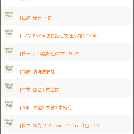
[正妹] 瑞典 一張
[心得] EMS高領長版毛衣.墨小樓MC1002
[分享] 丹龍隔熱紙GE55+33+22
[問題] 清洗洗衣機
[尋物] 窗台下的空間
[閒聊] 双極の女神1 木魔爵
[售車] 新竹 1997 march 1297cc 白色 四門