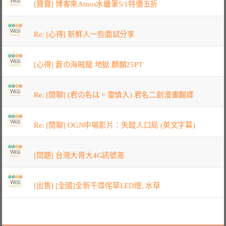
[寶寶] 博客來Amos水蠟筆5/1特價五折
Re: [心得] 新鮮人一些面試分享
[心得] 蒼の海賊龍 地獄 麒麟25PT
Re: [閒聊] (君の名は。雷慎入) 君名二創漫畫翻譯
Re: [閒聊] OGN中場影片：失蹤人口局 (英文字幕)
[問題] 台灣大哥大4G訊號差
[出售] [全國]全新千尋侘草LED燈, 水草