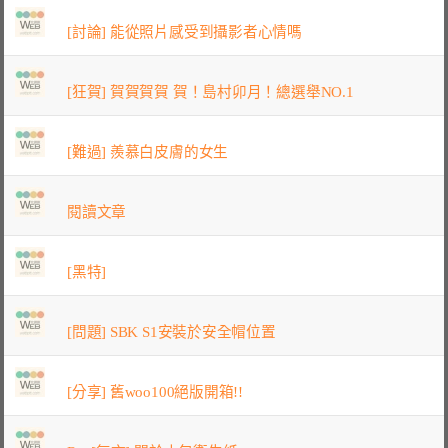
[討論] 能從照片感受到攝影者心情嗎
[狂賀] 賀賀賀賀 賀！島村卯月！總選舉NO.1
[難過] 羨慕白皮膚的女生
閱讀文章
[黑特]
[問題] SBK S1安裝於安全帽位置
[分享] 舊woo100絕版開箱!!