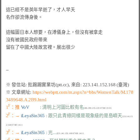
這已經不是英年早逝了，才人早夭

名作卻流傳身後。

這幅圖日本人想要，在溥儀身上，但沒有被拿走

沒有被國民政府帶來

留在了中國大陸故宮裡。展出很少 

※ 文章網址: 
https://webptt.com/m.aspx?n=bbs/WomenTalk/M.178
3489648.A.2B9.html
F
1
：推 
VoV         
: 清明上河圖比較有名
F
2
：→ 
iLeyaSin365 
: 跟只此青綠同樣是現象級的是島嶼天
223.141.15
F
3
：→ 
iLeyaSin365 
: 光...
F