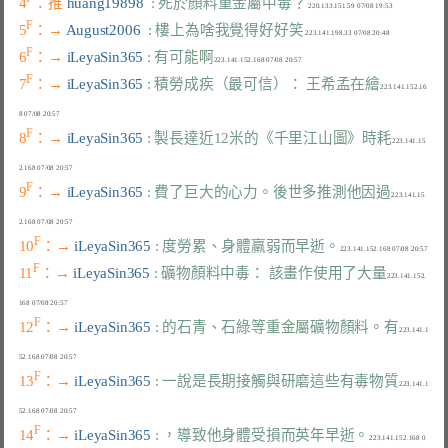
4
：推 
huang19898  
: 死於顏料重金屬中毒？
F
5
：→ 
August2006  
: 樓上為啥我覺得好好笑
F
6
：→ 
iLeyaSin365 
: 有可能啊
F
7
：→ 
iLeyaSin365 
: 積勞成疾（最可信）： 王希孟在繪
223.141.152.16
F
8
：→ 
iLeyaSin365 
: 製長達近12米的《千里江山圖》時耗
223.141.15
F
9
：→ 
iLeyaSin365 
: 費了巨大的心力。後世多推測他因過
223.141.15
F
10
：→ 
iLeyaSin365 
: 度勞累、身體羸弱而早逝。
F
11
：→ 
iLeyaSin365 
: 礦物顏料中毒： 該畫作使用了大量
223.141.152.
F
12
：→ 
iLeyaSin365 
: 的石青、石綠等重金屬礦物顏料。有
223.141.1
F
13
：→ 
iLeyaSin365 
: 一說是長期接觸與研磨這些有毒物質
223.141.1
F
14
：→ 
iLeyaSin365 
: ，導致他身體受損而英年早逝。
223.141.152.168 0