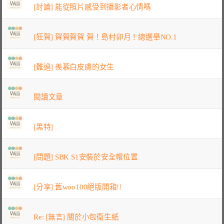
[討論] 能從照片感受到攝影者心情嗎
[狂賀] 賀賀賀賀 賀！島村卯月！總選舉NO.1
[難過] 羨慕白皮膚的女生
閱讀文章
[黑特]
[問題] SBK S1安裝於安全帽位置
[分享] 舊woo100絕版開箱!!
Re: [無言] 關於小包衛生紙