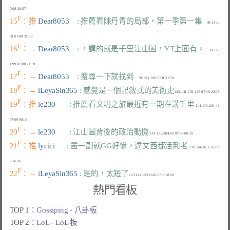
F
15
：推 
Dear8053    
: 推薦看陳丹青的局部，第一季第一集
     39.15.1.
F
16
：→ 
Dear8053    
: ，講的就是千里江山圖，YT上面有，
     39.15.
F
17
：→ 
Dear8053    
: 搜尋一下就找到
F
18
：→ 
iLeyaSin365 
: 感覺是一個記敘式的美術史
F
19
：推 
le230       
: 推薦看文明之旅最近有一期在講千里
 114.136.204.42 
F
20
：→ 
le230       
: 江山圖背後的政治動機
F
21
：推 
lycici      
: 畫一副就GG好慘，達文西都活到老
  218.166.92.15 07/0
F
22
：→ 
iLeyaSin365 
: 是的，太短了
熱門看板
TOP 1：
Gossiping - 八卦板
TOP 2：
LoL - LoL 板