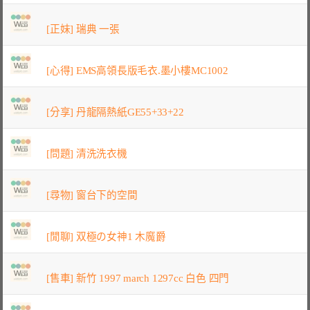
[正妹] 瑞典 一張
[心得] EMS高領長版毛衣.墨小樓MC1002
[分享] 丹龍隔熱紙GE55+33+22
[問題] 清洗洗衣機
[尋物] 窗台下的空間
[閒聊] 双極の女神1 木魔爵
[售車] 新竹 1997 march 1297cc 白色 四門