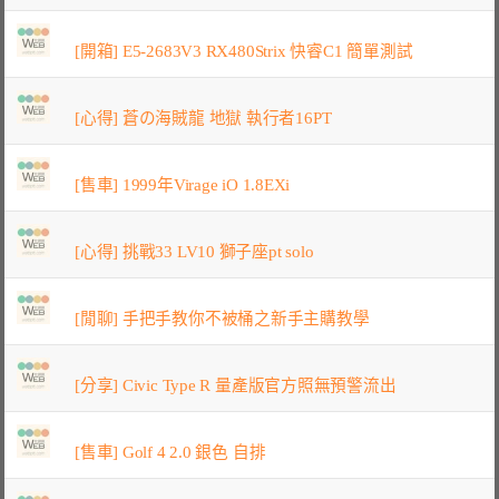
[開箱] E5-2683V3 RX480Strix 快睿C1 簡單測試
[心得] 蒼の海賊龍 地獄 執行者16PT
[售車] 1999年Virage iO 1.8EXi
[心得] 挑戰33 LV10 獅子座pt solo
[閒聊] 手把手教你不被桶之新手主購教學
[分享] Civic Type R 量產版官方照無預警流出
[售車] Golf 4 2.0 銀色 自排