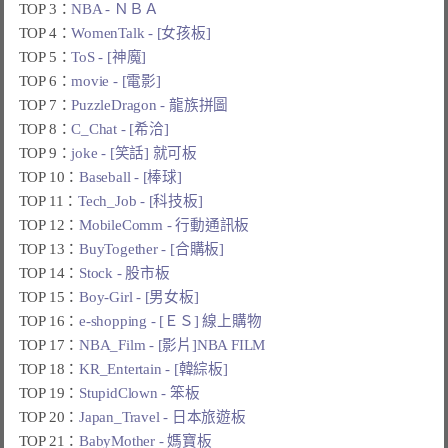
TOP 3：
NBA - ＮＢＡ
TOP 4：
WomenTalk - [女孩板]
TOP 5：
ToS - [神魔]
TOP 6：
movie - [電影]
TOP 7：
PuzzleDragon - 龍族拼圖
TOP 8：
C_Chat - [希洽]
TOP 9：
joke - [笑話] 就可板
TOP 10：
Baseball - [棒球]
TOP 11：
Tech_Job - [科技板]
TOP 12：
MobileComm - 行動通訊板
TOP 13：
BuyTogether - [合購板]
TOP 14：
Stock - 股市板
TOP 15：
Boy-Girl - [男女板]
TOP 16：
e-shopping - [ＥＳ] 線上購物
TOP 17：
NBA_Film - [影片]NBA FILM
TOP 18：
KR_Entertain - [韓綜板]
TOP 19：
StupidClown - 笨板
TOP 20：
Japan_Travel - 日本旅遊板
TOP 21：
BabyMother - 媽寶板