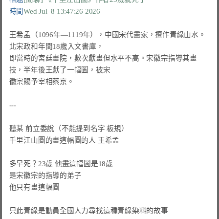
時間
Wed Jul  8 13:47:26 2026
王希孟（1096年—1119年），中國宋代畫家，擅作青綠山水。
北宋政和年間18歲入文書庫，

即當時的宮廷畫院，數次獻畫但水平不高。宋徽宗指導其畫
技，半年後王獻了一幅圖，被宋

徽宗賜予宰相蔡京。

---

聽某 前立委說（不能提到名字 板規）

千里江山圖的畫這幅圖的人 王希孟

多早死？23歲 他畫這幅圖是18歲

是宋徽宗的指導的弟子

他只有畫這幅圖

只此青綠是動員全國人力尋找這種青綠染料的故事
