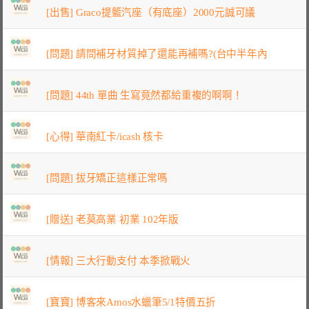
[出售] Graco提籃汽座（有底座）2000元誠可議
[問題] 請問補牙材質掉了還能再補嗎?(台中半年內
[問題] 44th 單曲 生寫竟然都給重複的啊啊！
[心得] 華南紅卡/icash 核卡
[問題] 拔牙矯正這樣正常嗎
[贈送] 老莫高業 初業 102年版
[情報] 三大行動支付 本季掀戰火
[寶寶] 博客來Amos水蠟筆5/1特價五折