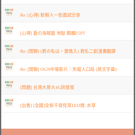
Re: [心得] 新鮮人一些面試分享
[心得] 蒼の海賊龍 地獄 麒麟25PT
Re: [閒聊] (君の名は。雷慎入) 君名二創漫畫翻譯
Re: [閒聊] OGN中場影片：失蹤人口局 (英文字幕)
[問題] 台灣大哥大4G訊號差
[出售] [全國]全新千尋侘草LED燈, 水草