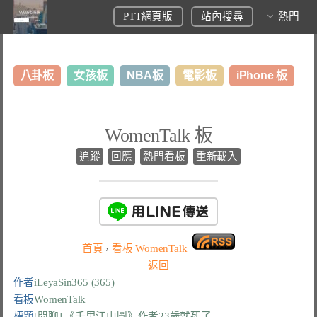
PTT網頁版
站內搜尋
熱門
八卦板
女孩板
NBA板
電影板
iPhone 板
日本旅遊板
表特板
股市板
炒房板
LoL板
WomenTalk 板
美食板
追蹤
回應
熱門看板
重新載入
首頁
›
看板
WomenTalk
返回
作者
iLeyaSin365 (365)
看板
WomenTalk
標題
[閒聊] 《千里江山圖》作者23歲就死了