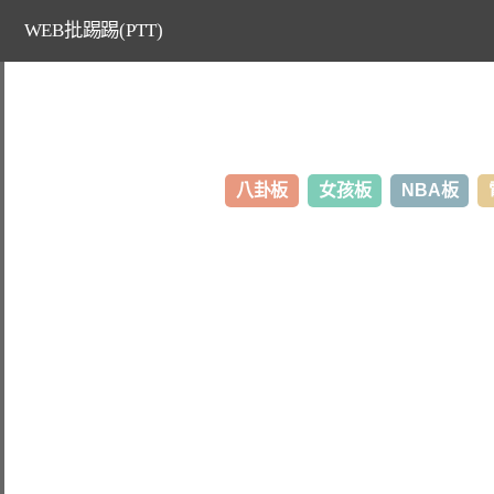
WEB批踢踢(PTT)
八卦板
女孩板
NBA板