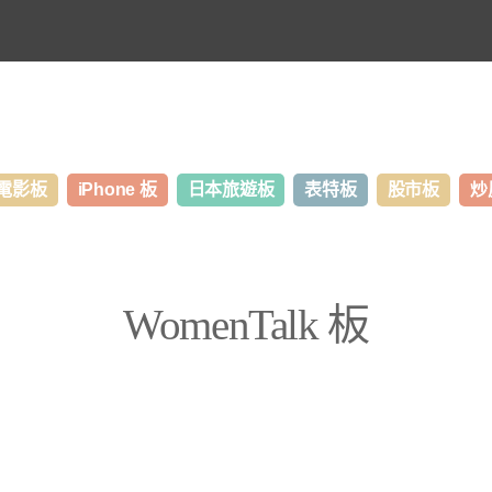
電影板
iPhone 板
日本旅遊板
表特板
股市板
炒
WomenTalk 板