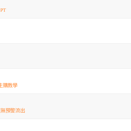
PT
o
主購教學
官方照無預警流出