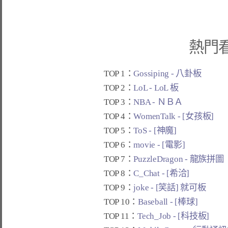
熱門
TOP 1：
Gossiping - 八卦板
TOP 2：
LoL - LoL 板
TOP 3：
NBA - ＮＢＡ
TOP 4：
WomenTalk - [女孩板]
TOP 5：
ToS - [神魔]
TOP 6：
movie - [電影]
TOP 7：
PuzzleDragon - 龍族拼圖
TOP 8：
C_Chat - [希洽]
TOP 9：
joke - [笑話] 就可板
TOP 10：
Baseball - [棒球]
TOP 11：
Tech_Job - [科技板]