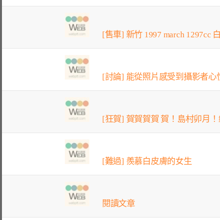
[售車] 新竹 1997 march 1297cc
[討論] 能從照片感受到攝影者心
[狂賀] 賀賀賀賀 賀！島村卯月！
[難過] 羨慕白皮膚的女生
閱讀文章