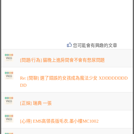
您可能會有興趣的文章
[問題/行為] 貓晚上進房間會不會有憋尿問題
Re: [閒聊] 選了錯誤的女孩成為魔法少女 XDDDDDDDD
DD
[正妹] 瑞典 一張
[心得] EMS高領長版毛衣.墨小樓MC1002