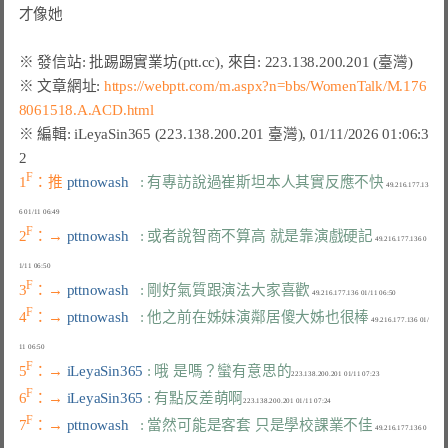
※ 文章網址: 
https://webptt.com/m.aspx?n=bbs/WomenTalk/M.176
8061518.A.ACD.html
※ 編輯: iLeyaSin365 (223.138.200.201 臺灣), 01/11/2026 01:06:3
F
1
：推 
pttnowash   
: 有專訪說過崔斯坦本人其實反應不快
 49.216.177.13
F
2
：→ 
pttnowash   
: 或者說智商不算高 就是靠演戲硬記
 49.216.177.136 0
F
3
：→ 
pttnowash   
: 剛好氣質跟演法大家喜歡
F
4
：→ 
pttnowash   
: 他之前在姊妹演鄰居傻大姊也很棒
 49.216.177.136 01/
F
5
：→ 
iLeyaSin365 
: 哦 是嗎？蠻有意思的
F
6
：→ 
iLeyaSin365 
: 有點反差萌啊
F
7
：→ 
pttnowash   
: 當然可能是客套 只是學校課業不佳
 49.216.177.136 0