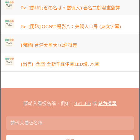
Re: [閒聊] (君の名は。雷慎入) 君名二創漫畫翻譯
Re: [閒聊] OGN中場影片：失蹤人口局 (英文字幕)
[問題] 台灣大哥大4G訊號差
[出售] [全國]全新千尋侘草LED燈, 水草
請輸入看板名稱，例如：
Soft_Job
或
站內搜尋