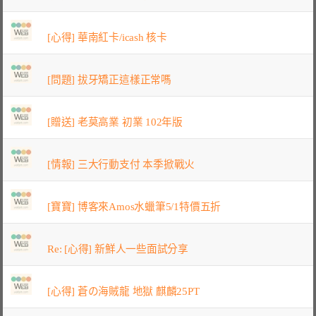
[心得] 華南紅卡/icash 核卡
[問題] 拔牙矯正這樣正常嗎
[贈送] 老莫高業 初業 102年版
[情報] 三大行動支付 本季掀戰火
[寶寶] 博客來Amos水蠟筆5/1特價五折
Re: [心得] 新鮮人一些面試分享
[心得] 蒼の海賊龍 地獄 麒麟25PT