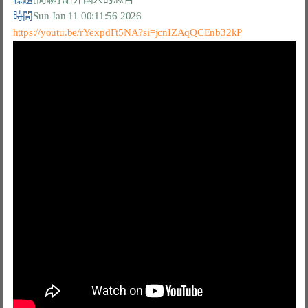
時間
Sun Jan 11 00:11:56 2026
https://youtu.be/rYexpdFt5NA?si=jcnIZAqQCEnb32kP