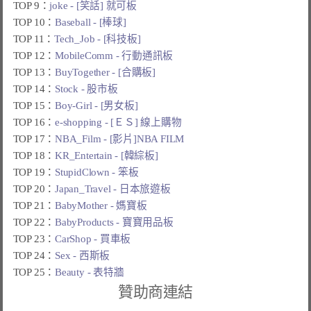
TOP 9：
joke - [笑話] 就可板
TOP 10：
Baseball - [棒球]
TOP 11：
Tech_Job - [科技板]
TOP 12：
MobileComm - 行動通訊板
TOP 13：
BuyTogether - [合購板]
TOP 14：
Stock - 股市板
TOP 15：
Boy-Girl - [男女板]
TOP 16：
e-shopping - [ＥＳ] 線上購物
TOP 17：
NBA_Film - [影片]NBA FILM
TOP 18：
KR_Entertain - [韓綜板]
TOP 19：
StupidClown - 笨板
TOP 20：
Japan_Travel - 日本旅遊板
TOP 21：
BabyMother - 媽寶板
TOP 22：
BabyProducts - 寶寶用品板
TOP 23：
CarShop - 買車板
TOP 24：
Sex - 西斯板
TOP 25：
Beauty - 表特牆
贊助商連結