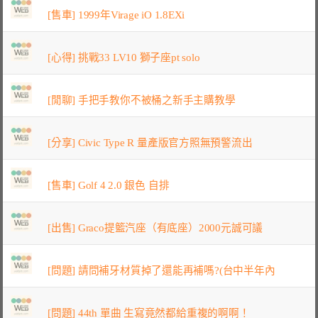
[售車] 1999年Virage iO 1.8EXi
[心得] 挑戰33 LV10 獅子座pt solo
[閒聊] 手把手教你不被桶之新手主購教學
[分享] Civic Type R 量產版官方照無預警流出
[售車] Golf 4 2.0 銀色 自排
[出售] Graco提籃汽座（有底座）2000元誠可議
[問題] 請問補牙材質掉了還能再補嗎?(台中半年內
[問題] 44th 單曲 生寫竟然都給重複的啊啊！