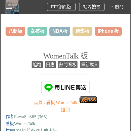
PTT網頁版
站內搜尋
熱門
八卦板
女孩板
NBA板
電影板
iPhone 板
日本旅遊板
表特板
股市板
炒房板
LoL板
WomenTalk 板
美食板
追蹤
回應
熱門看板
重新載入
首頁
›
看板
WomenTalk
返回
作者
iLeyaSin365 (365)
看板
WomenTalk
標題
[閒聊] 給外國人的忠告