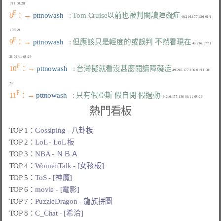
F
8
：→ 
pttnowash   
: Tom Cruise以前也被判閱讀障礙症
 49.216.177.136 01/1
F
9
：→ 
pttnowash   
: 但應該只是輕度的或誤判 不然看現在
 49.216.177.1
F
10
：→ 
pttnowash   
: 台灣擬就看沒甚麼閱讀障礙症
 49.216.177.136 01/11 08:
F
11
：→ 
pttnowash   
: 只有假亞斯 假自閉 假過動
熱門看板
TOP 1：
Gossiping - 八卦板
TOP 2：
LoL - LoL 板
TOP 3：
NBA - ＮＢＡ
TOP 4：
WomenTalk - [女孩板]
TOP 5：
ToS - [神魔]
TOP 6：
movie - [電影]
TOP 7：
PuzzleDragon - 龍族拼圖
TOP 8：
C_Chat - [希洽]