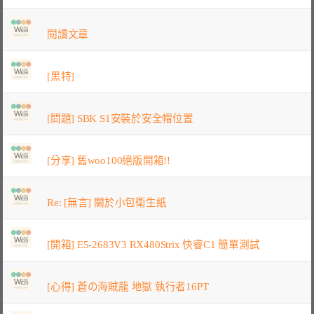
閱讀文章
[黑特]
[問題] SBK S1安裝於安全帽位置
[分享] 舊woo100絕版開箱!!
Re: [無言] 關於小包衛生紙
[開箱] E5-2683V3 RX480Strix 快睿C1 簡單測試
[心得] 蒼の海賊龍 地獄 執行者16PT