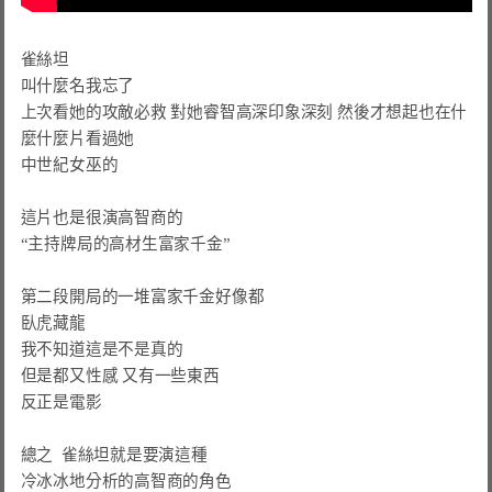
雀絲坦

叫什麼名我忘了

上次看她的攻敵必救 對她睿智高深印象深刻 然後才想起也在什
麼什麼片看過她

中世紀女巫的

這片也是很演高智商的

“主持牌局的高材生富家千金”

第二段開局的一堆富家千金好像都

臥虎藏龍

我不知道這是不是真的

但是都又性感 又有一些東西

反正是電影

總之  雀絲坦就是要演這種

冷冰冰地分析的高智商的角色
