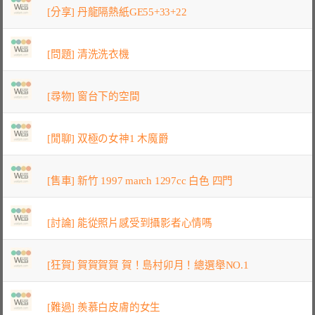
[分享] 丹龍隔熱紙GE55+33+22
[問題] 清洗洗衣機
[尋物] 窗台下的空間
[閒聊] 双極の女神1 木魔爵
[售車] 新竹 1997 march 1297cc 白色 四門
[討論] 能從照片感受到攝影者心情嗎
[狂賀] 賀賀賀賀 賀！島村卯月！總選舉NO.1
[難過] 羨慕白皮膚的女生