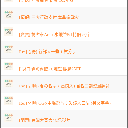
[贈送] 老莫高業 初業 102年版
[情報] 三大行動支付 本季掀戰火
[寶寶] 博客來Amos水蠟筆5/1特價五折
Re: [心得] 新鮮人一些面試分享
[心得] 蒼の海賊龍 地獄 麒麟25PT
Re: [閒聊] (君の名は。雷慎入) 君名二創漫畫翻譯
Re: [閒聊] OGN中場影片：失蹤人口局 (英文字幕)
[問題] 台灣大哥大4G訊號差