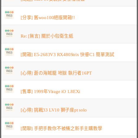
[分享] 舊woo100絕版開箱!!
Re: [無言] 關於小包衛生紙
[開箱] E5-2683V3 RX480Strix 快睿C1 簡單測試
[心得] 蒼の海賊龍 地獄 執行者16PT
[售車] 1999年Virage iO 1.8EXi
[心得] 挑戰33 LV10 獅子座pt solo
[閒聊] 手把手教你不被桶之新手主購教學