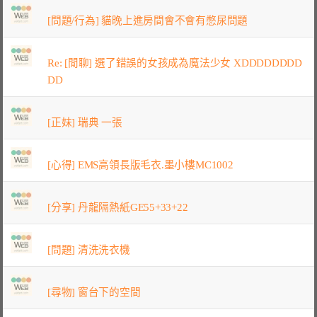
[問題/行為] 貓晚上進房間會不會有憋尿問題
Re: [閒聊] 選了錯誤的女孩成為魔法少女 XDDDDDDDD
DD
[正妹] 瑞典 一張
[心得] EMS高領長版毛衣.墨小樓MC1002
[分享] 丹龍隔熱紙GE55+33+22
[問題] 清洗洗衣機
[尋物] 窗台下的空間