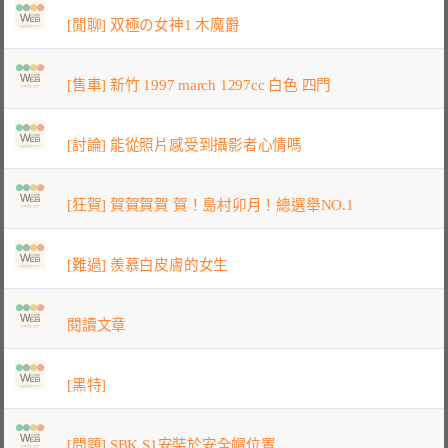
[閒聊] 双極の女神1 木魔爵
[售車] 新竹 1997 march 1297cc 白色 四門
[討論] 能從照片感受到攝影者心情嗎
[狂賀] 賀賀賀賀 賀！島村卯月！總選舉NO.1
[難過] 羨慕白皮膚的女生
閱讀文章
[黑特]
[問題] SBK S1安裝於安全帽位置