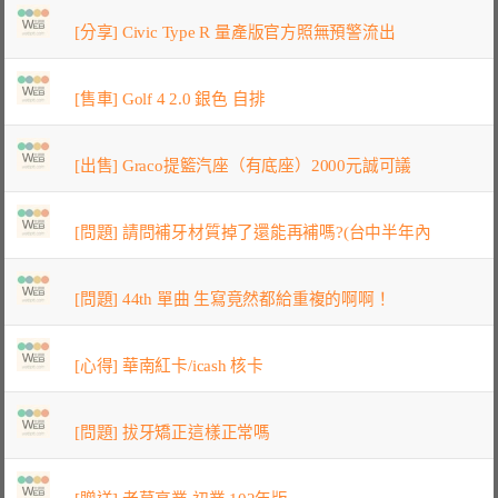
[分享] Civic Type R 量產版官方照無預警流出
[售車] Golf 4 2.0 銀色 自排
[出售] Graco提籃汽座（有底座）2000元誠可議
[問題] 請問補牙材質掉了還能再補嗎?(台中半年內
[問題] 44th 單曲 生寫竟然都給重複的啊啊！
[心得] 華南紅卡/icash 核卡
[問題] 拔牙矯正這樣正常嗎