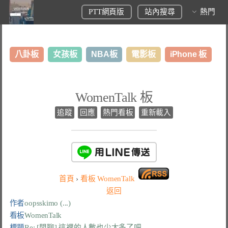
PTT網頁版
站內搜尋
熱門
八卦板
女孩板
NBA板
電影板
iPhone 板
日本旅遊板
表特板
股市板
炒房板
LoL板
WomenTalk 板
美食板
追蹤
回應
熱門看板
重新載入
首頁
›
看板
WomenTalk
返回
作者
oopsskimo (...)
看板
WomenTalk
標題
Re: [閒聊] 這裡的人數也少太多了吧