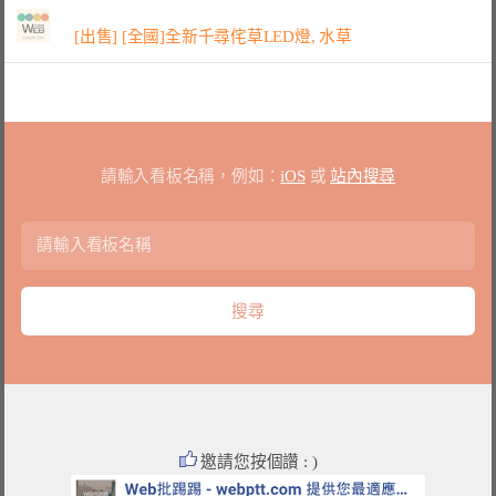
[出售] [全國]全新千尋侘草LED燈, 水草
請輸入看板名稱，例如：
iOS
或
站內搜尋
邀請您按個讚 : )