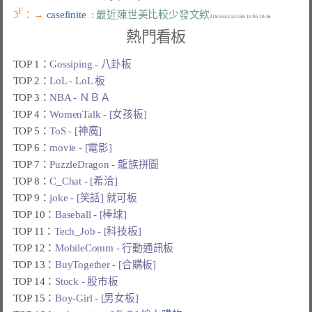
F
3
：→ 
casefinite  
: 最近陳世美比較少發文欸
熱門看板
TOP 1：
Gossiping - 八卦板
TOP 2：
LoL - LoL 板
TOP 3：
NBA - ＮＢＡ
TOP 4：
WomenTalk - [女孩板]
TOP 5：
ToS - [神魔]
TOP 6：
movie - [電影]
TOP 7：
PuzzleDragon - 龍族拼圖
TOP 8：
C_Chat - [希洽]
TOP 9：
joke - [笑話] 就可板
TOP 10：
Baseball - [棒球]
TOP 11：
Tech_Job - [科技板]
TOP 12：
MobileComm - 行動通訊板
TOP 13：
BuyTogether - [合購板]
TOP 14：
Stock - 股市板
TOP 15：
Boy-Girl - [男女板]