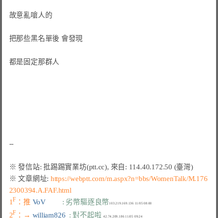
故意亂嗆人的

把那些黑名單後 會發現

都是固定那群人

※ 文章網址: 
https://webptt.com/m.aspx?n=bbs/WomenTalk/M.176
2300394.A.FAF.html
F
1
：推 
VoV         
: 劣幣驅逐良幣
F
2
：→ 
william826  
: 對不起啦