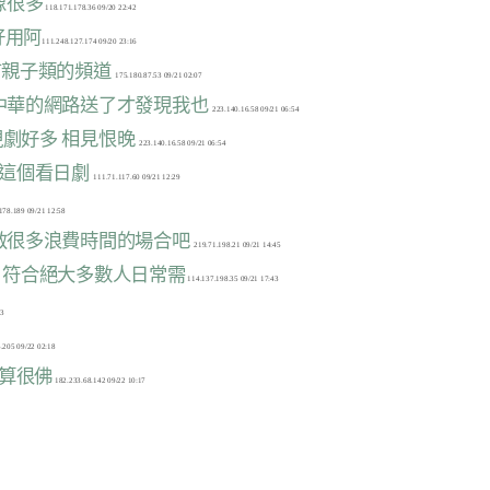
像很多
很好用阿
有親子類的頻道
是中華的網路送了才發現我也
現劇好多 相見恨晚
靠這個看日劇
解救很多浪費時間的場合吧
的，符合絕大多數人日常需
，算很佛