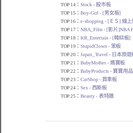
TOP 14：
Stock - 股市板
TOP 15：
Boy-Girl - [男女板]
TOP 16：
e-shopping - [ＥＳ] 
TOP 17：
NBA_Film - [影片]NBA 
TOP 18：
KR_Entertain - [韓綜板]
TOP 19：
StupidClown - 笨板
TOP 20：
Japan_Travel - 日本旅
TOP 21：
BabyMother - 媽寶板
TOP 22：
BabyProducts - 寶寶用
TOP 23：
CarShop - 買車板
TOP 24：
Sex - 西斯板
TOP 25：
Beauty - 表特牆