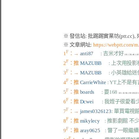
※ 文章網址: 
https://webptt.com
F
1
：→ 
anti87      
: 吉米才好
F
2
：推 
MAZUBB      
: 上次用投
F
3
：→ 
MAZUBB      
: 小英雄給迷
F
4
：推 
CarrieWhite 
: YT上不是
F
5
：推 
boards      
: 要168
F
6
：推 
Dcwei       
: 我姪子很愛看
F
7
：→ 
james0326123
: 單買電視
F
8
：推 
mikylecy    
: 推影劇館 
F
9
：推 
aray0625    
: 瞥了一眼繼續
F