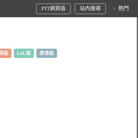
PTT網頁版
站內搜尋
熱門
房板
LoL板
美食板