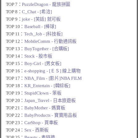
TOP 7：
PuzzleDragon - 龍族拼圖
TOP 8：
C_Chat - [希洽]
TOP 9：
joke - [笑話] 就可板
TOP 10：
Baseball - [棒球]
TOP 11：
Tech_Job - [科技板]
TOP 12：
MobileComm - 行動通訊板
TOP 13：
BuyTogether - [合購板]
TOP 14：
Stock - 股市板
TOP 15：
Boy-Girl - [男女板]
TOP 16：
e-shopping - [ＥＳ] 線上購物
TOP 17：
NBA_Film - [影片]NBA FILM
TOP 18：
KR_Entertain - [韓綜板]
TOP 19：
StupidClown - 笨板
TOP 20：
Japan_Travel - 日本旅遊板
TOP 21：
BabyMother - 媽寶板
TOP 22：
BabyProducts - 寶寶用品板
TOP 23：
CarShop - 買車板
TOP 24：
Sex - 西斯板
TOP 25：
Beauty - 表特牆