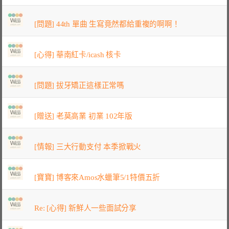
[問題] 44th 單曲 生寫竟然都給重複的啊啊！
[心得] 華南紅卡/icash 核卡
[問題] 拔牙矯正這樣正常嗎
[贈送] 老莫高業 初業 102年版
[情報] 三大行動支付 本季掀戰火
[寶寶] 博客來Amos水蠟筆5/1特價五折
Re: [心得] 新鮮人一些面試分享