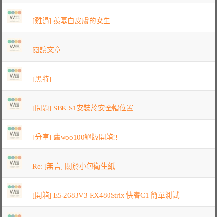
[難過] 羨慕白皮膚的女生
閱讀文章
[黑特]
[問題] SBK S1安裝於安全帽位置
[分享] 舊woo100絕版開箱!!
Re: [無言] 關於小包衛生紙
[開箱] E5-2683V3 RX480Strix 快睿C1 簡單測試