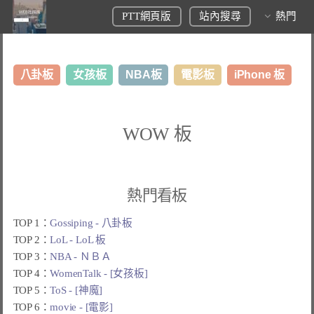
PTT網頁版
站內搜尋
熱門
八卦板
女孩板
NBA板
電影板
iPhone 板
日本旅遊板
表特板
股市板
炒房板
LoL板
WOW 板
美食板
熱門看板
TOP 1：
Gossiping - 八卦板
TOP 2：
LoL - LoL 板
TOP 3：
NBA - ＮＢＡ
TOP 4：
WomenTalk - [女孩板]
TOP 5：
ToS - [神魔]
TOP 6：
movie - [電影]