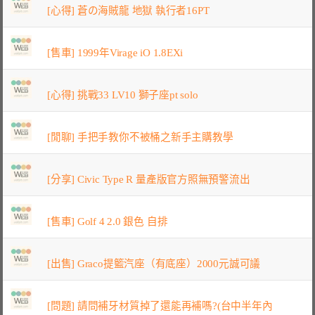
[心得] 蒼の海賊龍 地獄 執行者16PT
[售車] 1999年Virage iO 1.8EXi
[心得] 挑戰33 LV10 獅子座pt solo
[閒聊] 手把手教你不被桶之新手主購教學
[分享] Civic Type R 量產版官方照無預警流出
[售車] Golf 4 2.0 銀色 自排
[出售] Graco提籃汽座（有底座）2000元誠可議
[問題] 請問補牙材質掉了還能再補嗎?(台中半年內