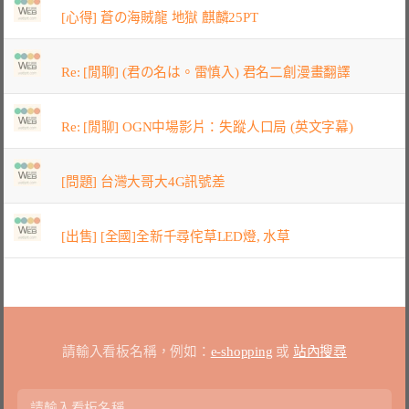
[心得] 蒼の海賊龍 地獄 麒麟25PT
Re: [閒聊] (君の名は。雷慎入) 君名二創漫畫翻譯
Re: [閒聊] OGN中場影片：失蹤人口局 (英文字幕)
[問題] 台灣大哥大4G訊號差
[出售] [全國]全新千尋侘草LED燈, 水草
請輸入看板名稱，例如：
e-shopping
或
站內搜尋