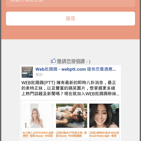
邀請您按個讚 : )