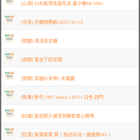
[心得] EMS高領長版毛衣.墨小樓MC1002
[分享] 丹龍隔熱紙GE55+33+22
[問題] 清洗洗衣機
[尋物] 窗台下的空間
[閒聊] 双極の女神1 木魔爵
[售車] 新竹 1997 march 1297cc 白色 四門
[討論] 能從照片感受到攝影者心情嗎
[狂賀] 賀賀賀賀 賀！島村卯月！總選舉NO.1