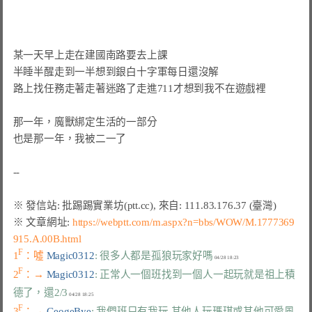
某一天早上走在建國南路要去上課

半睡半醒走到一半想到銀白十字軍每日還沒解

路上找任務走著走著迷路了走進711才想到我不在遊戲裡

那一年，魔獸綁定生活的一部分

也是那一年，我被二一了

※ 文章網址: 
https://webptt.com/m.aspx?n=bbs/WOW/M.1777369
915.A.00B.html
F
1
：噓 
Magic0312
: 很多人都是孤狼玩家好嗎
F
2
：→ 
Magic0312
: 正常人一個班找到一個人一起玩就是祖上積
德了，還2/3
F
3
：→ 
GeogeBye
: 我們班只有我玩 其他人玩瑪琪或其他可愛風