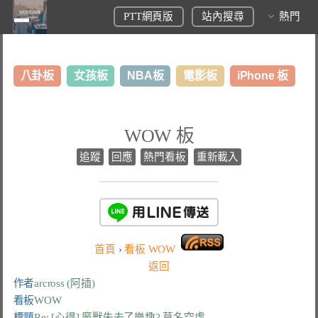
PTT網頁版
站內搜尋
熱門
八卦板
女孩板
NBA板
電影板
iPhone 板
日本旅遊板
表特板
股市板
炒房板
LoL板
WOW 板
美食板
追蹤
回應
熱門看板
重新載入
首頁
›
看板
WOW
返回
作者
arcross (阿插)
看板
WOW
標題
Re: [心得] 魔獸失去了樂趣? 莫名空虛