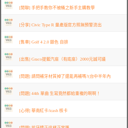
[閒聊] 手把手教你不被桶之新手主購教學
[分享] Civic Type R 量產版官方照無預警流出
[售車] Golf 4 2.0 銀色 自排
[出售] Graco提籃汽座（有底座）2000元誠可議
[問題] 請問補牙材質掉了還能再補嗎?(台中半年內
[問題] 44th 單曲 生寫竟然都給重複的啊啊！
[心得] 華南紅卡/icash 核卡
[問題] 拔牙矯正這樣正常嗎