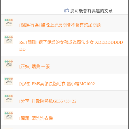
您可能會有興趣的文章
[問題/行為] 貓晚上進房間會不會有憋尿問題
Re: [閒聊] 選了錯誤的女孩成為魔法少女 XDDDDDDDD
DD
[正妹] 瑞典 一張
[心得] EMS高領長版毛衣.墨小樓MC1002
[分享] 丹龍隔熱紙GE55+33+22
[問題] 清洗洗衣機