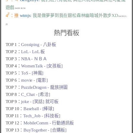
遊戲
F
4
：推 
wtmjs
: 我是做夢夢到我在銀松森林幽暗城外散步XD
 04/28 21:
熱門看板
TOP 1：
Gossiping - 八卦板
TOP 2：
LoL - LoL 板
TOP 3：
NBA - ＮＢＡ
TOP 4：
WomenTalk - [女孩板]
TOP 5：
ToS - [神魔]
TOP 6：
movie - [電影]
TOP 7：
PuzzleDragon - 龍族拼圖
TOP 8：
C_Chat - [希洽]
TOP 9：
joke - [笑話] 就可板
TOP 10：
Baseball - [棒球]
TOP 11：
Tech_Job - [科技板]
TOP 12：
MobileComm - 行動通訊板
TOP 13：
BuyTogether - [合購板]