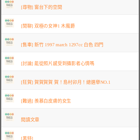
[尋物] 窗台下的空間
[閒聊] 双極の女神1 木魔爵
[售車] 新竹 1997 march 1297cc 白色 四門
[討論] 能從照片感受到攝影者心情嗎
[狂賀] 賀賀賀賀 賀！島村卯月！總選舉NO.1
[難過] 羨慕白皮膚的女生
閱讀文章
[黑特]