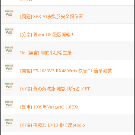
[問題] SBK S1安裝於安全帽位置
[分享] 舊woo100絕版開箱!!
Re: [無言] 關於小包衛生紙
[開箱] E5-2683V3 RX480Strix 快睿C1 簡單測試
[心得] 蒼の海賊龍 地獄 執行者16PT
[售車] 1999年Virage iO 1.8EXi
[心得] 挑戰33 LV10 獅子座pt solo