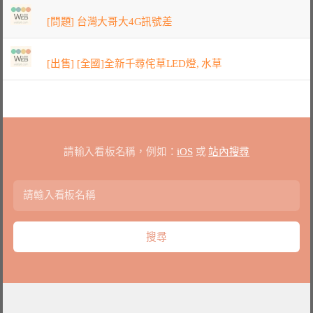
[問題] 台灣大哥大4G訊號差
[出售] [全國]全新千尋侘草LED燈, 水草
請輸入看板名稱，例如：
iOS
或
站內搜尋