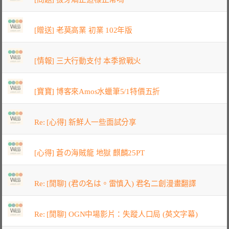
[贈送] 老莫高業 初業 102年版
[情報] 三大行動支付 本季掀戰火
[寶寶] 博客來Amos水蠟筆5/1特價五折
Re: [心得] 新鮮人一些面試分享
[心得] 蒼の海賊龍 地獄 麒麟25PT
Re: [閒聊] (君の名は。雷慎入) 君名二創漫畫翻譯
Re: [閒聊] OGN中場影片：失蹤人口局 (英文字幕)