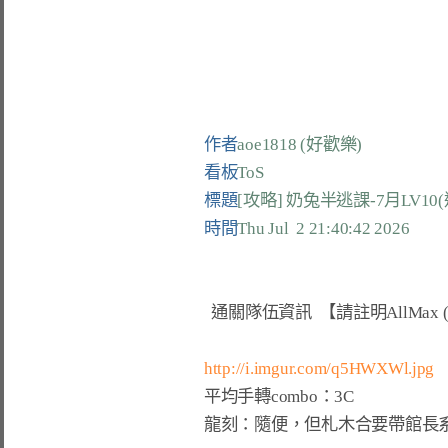
作者
aoe1818 (好歡樂)
看板
ToS
標題
[攻略] 奶兔半逃課-7月LV10(
時間
Thu Jul  2 21:40:42 2026
  通關隊伍資訊  
【請註明AllMax 
http://i.imgur.com/q5HWXWl.jpg
平均手轉combo：3C

龍刻：隨便，但札木合要帶館長系