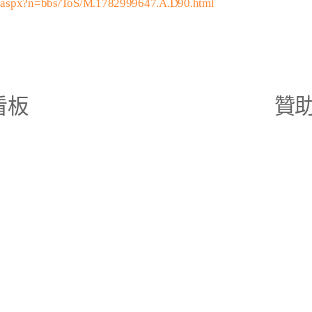
m.aspx?n=bbs/ToS/M.1782999647.A.D90.html
看板
贊