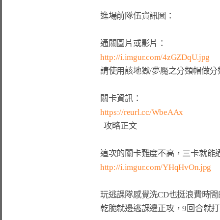
進場前隊伍資訊圖：

http://i.imgur.com/4zGZDqU.jpg
請使用
該地獄/夢魘之分類帽
做分
https://reurl.cc/WbeAAx
  攻略正文  
http://i.imgur.com/YHqHvOn.jpg
玩逃課隊感覺洗CD也挺浪費時間的
乾脆就邊逃課邊正攻，9回合就打