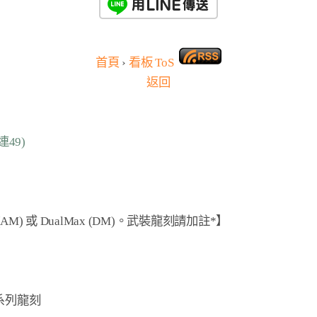
首頁
›
看板
ToS
返回
連49)
(
AM
) 或 DualMax (
DM
)。
武裝龍刻
請加註
*
】

列龍刻
