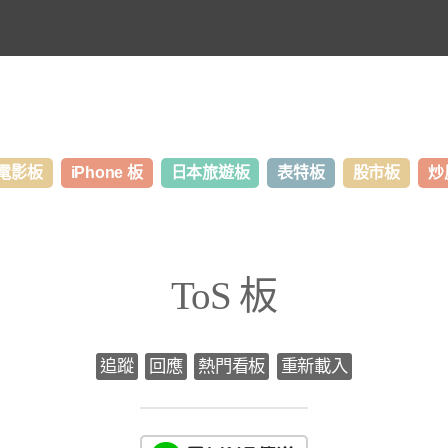
電影板
iPhone 板
日本旅遊板
表特板
股市板
炒
ToS 板
追蹤
回應
熱門看板
重新載入