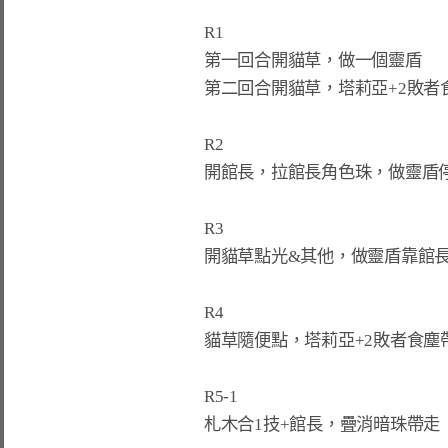
R1

第一回合開貓草，做一個靈盾

第二回合開貓草，塔莉亞+2敗者食
R2

開館長，拉館長角色珠，做靈盾停
R3

開貓草點光&其他，做靈盾靠館長
R4

貓草隨便點，塔莉亞+2敗者食塵帶
R5-1

札木合1技+館長，疊消暗珠帶走
