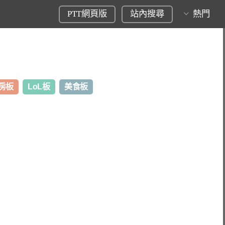
PTT網頁版
站內搜尋
熱門
房板
LoL板
美食板