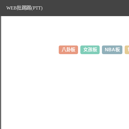
WEB批踢踢(PTT)
八卦板
女孩板
NBA板