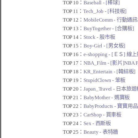
TOP 10：
Baseball - [棒球]
TOP 11：
Tech_Job - [科技板]
TOP 12：
MobileComm - 行動通
TOP 13：
BuyTogether - [合購板]
TOP 14：
Stock - 股市板
TOP 15：
Boy-Girl - [男女板]
TOP 16：
e-shopping - [ＥＳ] 
TOP 17：
NBA_Film - [影片]NBA 
TOP 18：
KR_Entertain - [韓綜板]
TOP 19：
StupidClown - 笨板
TOP 20：
Japan_Travel - 日本旅
TOP 21：
BabyMother - 媽寶板
TOP 22：
BabyProducts - 寶寶用
TOP 23：
CarShop - 買車板
TOP 24：
Sex - 西斯板
TOP 25：
Beauty - 表特牆