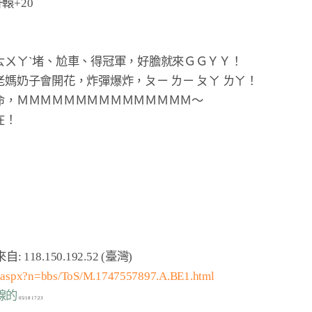
轅+20

ㄊㄨㄚˋ堵
、
尬車
、
得冠軍
，
好膽就來ＧＧＹＹ
老媽奶子會開花
，
炸彈爆炸
，
ㄆㄧ ㄌㄧ ㄆㄚ ㄌㄚ
命
，
ＭＭＭＭＭＭＭＭＭＭＭＭＭＭＭ
在
！
m.aspx?n=bbs/ToS/M.1747557897.A.BE1.html
上線的