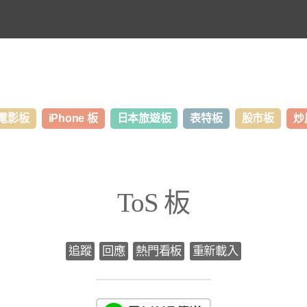
電影板
iPhone 板
日本旅遊板
表特板
股市板
炒
ToS 板
追蹤
回應
熱門看板
重新載入