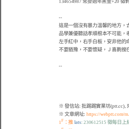
134654987 常掛過年黑金+20 徵軒
這是一個沒有暴力溫馨的地方
，
品學兼優聽話孝順根本不可能
，
左手紅中
，
右手白板
，
安非他的
不要猶豫
，
不要懷疑
，
Ｊ喜齁搜
※ 文章網址: 
https://webptt.com/
F
1
：推 
lats
: 230612515 徵每日