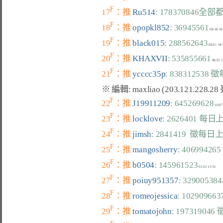
F
17
：推 
Ru514
: 178370846全
F
18
：推 
opopkl852
: 36945561
F
19
：推 
black015
: 288562643
F
20
：推 
KHAXVII
: 535855661
F
21
：推 
ycccc35p
: 838312538
F
22
：推 
J19911209
: 645269628
F
23
：推 
locklove
: 2626401 每日
F
24
：推 
jimsh
: 2841419  徵每日
F
25
：推 
mangosherry
: 406994265
F
26
：推 
b0504
: 145961523
F
27
：推 
poiuy951357
: 329005384
F
28
：推 
romeojessica
: 102909
F
29
：推 
tomatojohn
: 197319