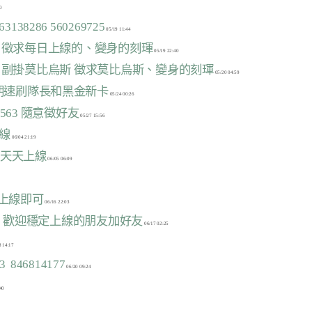
138286 560269725
常掛ZZS 徵求每日上線的、變身的刻琿
常掛ZZS 副掛莫比烏斯 徵求莫比烏斯、變身的刻琿
常駐當期速刷隊長和黑金新卡
438563 隨意徵好友
上線
325天天上線
每天上線即可
4201 歡迎穩定上線的朋友加好友
3  846814177