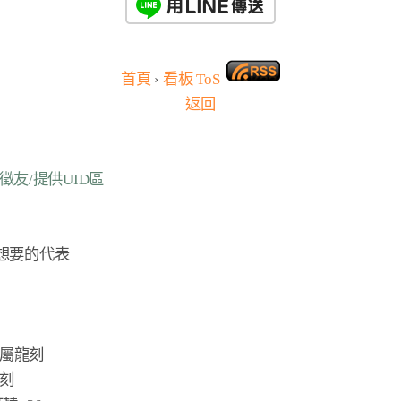
首頁
›
看板
ToS
返回
 置底徵友/提供UID區
想要的代表

專屬龍刻

刻
