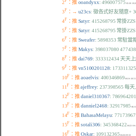
F
2
：推 
ooandyxx
: 496007575
F
3
：→ 
u23cs
: 徵各式好友隨意+ 363
F
4
：推 
Satyr
: 415268795 
F
5
：推 
Satyr
: 415268795 
F
6
：推 
Sweafer
: 5898353 
F
7
：推 
Makys
: 398037080 477
F
8
：推 
dai769
: 333312434 天天
F
9
：推 
vn5100201128
: 173311
F
10
：推 
aoaelvis
: 400346869
F
11
：推 
ajeffrey
: 237398565 
F
12
：推 
daniel310367
: 78696
F
13
：推 
danniel2468
: 32917985
F
14
：推 
BahasaMelayu
: 77173967
F
15
：推 
sotali306
: 345368422
F
16
：推 
Oskar
: 109132365