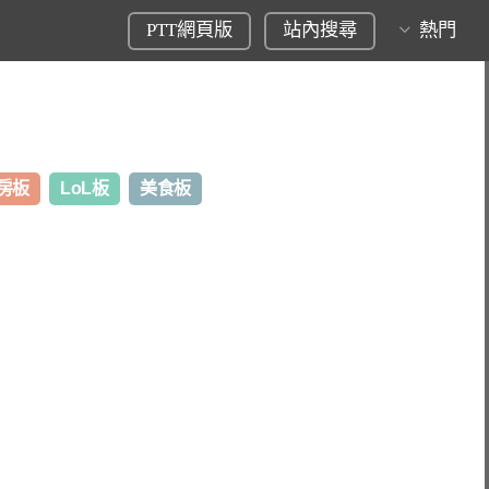
PTT網頁版
站內搜尋
熱門
房板
LoL板
美食板