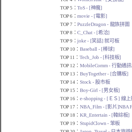
TOP 5：
ToS - [神魔]
TOP 6：
movie - [電影]
TOP 7：
PuzzleDragon - 龍族拼圖
TOP 8：
C_Chat - [希洽]
TOP 9：
joke - [笑話] 就可板
TOP 10：
Baseball - [棒球]
TOP 11：
Tech_Job - [科技板]
TOP 12：
MobileComm - 行動通
TOP 13：
BuyTogether - [合購板]
TOP 14：
Stock - 股市板
TOP 15：
Boy-Girl - [男女板]
TOP 16：
e-shopping - [ＥＳ] 
TOP 17：
NBA_Film - [影片]NBA 
TOP 18：
KR_Entertain - [韓綜板]
TOP 19：
StupidClown - 笨板
TOP 20：
Japan_Travel - 日本旅