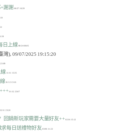
部都+謝謝
 徵每日上線
上線
上線
 +++
6637  回鍋新玩家需要大量好友++
046 徵求每日送禮物好友