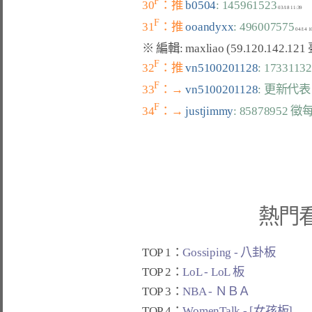
F
30
：推 
b0504
: 145961523
F
31
：推 
ooandyxx
: 496007575
F
32
：推 
vn5100201128
: 173
F
33
：→ 
vn5100201128
: 更新代表
F
34
：→ 
justjimmy
: 8587895
熱門
TOP 1：
Gossiping - 八卦板
TOP 2：
LoL - LoL 板
TOP 3：
NBA - ＮＢＡ
TOP 4：
WomenTalk - [女孩板]