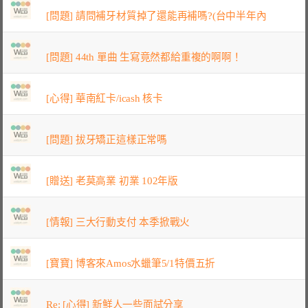
[問題] 請問補牙材質掉了還能再補嗎?(台中半年內
[問題] 44th 單曲 生寫竟然都給重複的啊啊！
[心得] 華南紅卡/icash 核卡
[問題] 拔牙矯正這樣正常嗎
[贈送] 老莫高業 初業 102年版
[情報] 三大行動支付 本季掀戰火
[寶寶] 博客來Amos水蠟筆5/1特價五折
Re: [心得] 新鮮人一些面試分享