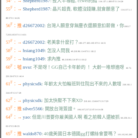
54
：→ 
Shepherd1987
: 投入半導體, ccwei的錯
F
55
：→ 
Shepherd1987
: 晶片超貴, 軟體沒錢賺,就會願意了
  114.137.1.1
F
56
：推 
d26672002
: 台灣人願意穿無塵衣還願意扣薪做，你
180.17
F
57
：→ 
d26672002
: 老美拿什麼打？
F
58
：→ 
hsiang1049
: 怎沒人問我
F
59
：→ 
hsiang1049
: 求內推
F
60
：噓 
nvsr
: 不是呀！GG自己卡年齡的 ！ 大齡一堆想進呀
   42.72.
F
61
：→ 
physicsdk
: 年齡太大怕輪班到住院出不來的人數增
  218.161.1
F
62
：→ 
physicsdk
: 加太快壓不下來XD
F
63
：推 
silver5566
: 開放台灣簽證。
F
64
：→ 
yao
: 但是川普要你雇美國人啊 看之前韓人還被抓
  60.250.31.1
F
65
：推 
waldo870
: 40歲美國日本德國gg打螺絲會要嗎？
 101.10.243.240 