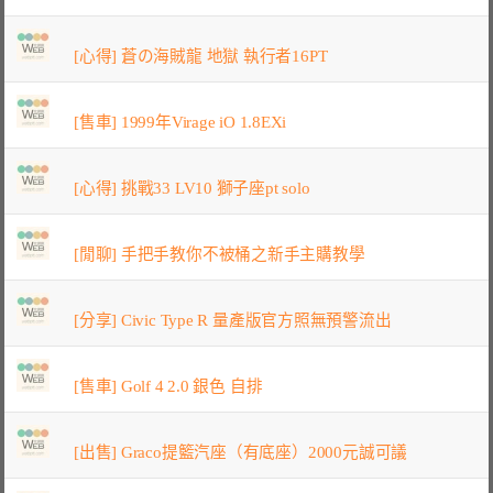
[心得] 蒼の海賊龍 地獄 執行者16PT
[售車] 1999年Virage iO 1.8EXi
[心得] 挑戰33 LV10 獅子座pt solo
[閒聊] 手把手教你不被桶之新手主購教學
[分享] Civic Type R 量產版官方照無預警流出
[售車] Golf 4 2.0 銀色 自排
[出售] Graco提籃汽座（有底座）2000元誠可議