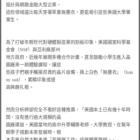
設計與網路金融大型企業，

這些領域遠比每天穿著笨重無塵衣，更能吸引這些美國大學畢
業生。

為了打破年輕世代對硬體製造業的刻板印象，美國國家科學基
金會（NSF）與亞利桑那州

地方政府，近幾年展開多種合作計畫，甚至鼓勵小學生進入晶
圓廠來一趟體驗課程，讓這

些孩子們親手觸摸昂貴的晶片設備、換上白色「無塵衣」（bun
ny suit），累積印象或提

高興趣扎根。

然而分析師卻完全不看好這種推廣，「美國本土已有幾十年時
間，沒有進行過大規模的晶

圓廠建設。美國當地的高中升學輔導老師、大學教授，在幫年
輕學子規劃未來發展時，根

本不會自然主動考慮『晶圓廠工作』這條職業路線。」
