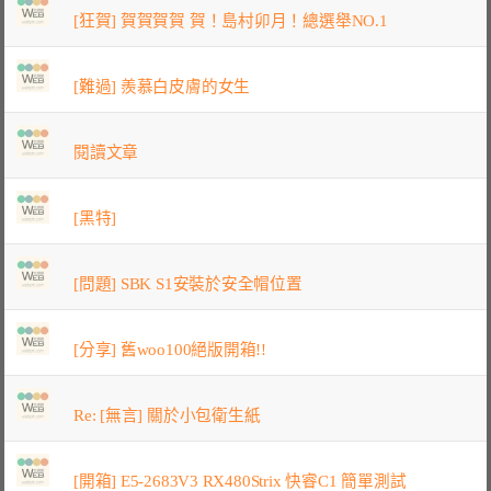
[狂賀] 賀賀賀賀 賀！島村卯月！總選舉NO.1
[難過] 羨慕白皮膚的女生
閱讀文章
[黑特]
[問題] SBK S1安裝於安全帽位置
[分享] 舊woo100絕版開箱!!
Re: [無言] 關於小包衛生紙
[開箱] E5-2683V3 RX480Strix 快睿C1 簡單測試