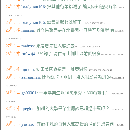
F
24
：推 
bradyhau106
: 把其他行業都滅了 讓大家知道只有半
    114.3
F
25
：→ 
bradyhau106
: 導體能賺錢就好了
F
26
：推 
mainsa
: 難怪馬斯克要在那邊鬼扯無塵室吃漢堡 看
 101.10.16
F
27
：→ 
mainsa
: 來是想先把人騙進去
F
28
：推 
ru04hj4
: 3%夠了 現在op比例比以前低很多
 114.137.30.201 07/09 08:2
F
29
：推 
hjnklm
: 結果美國廠還是一堆亞洲猴
F
30
：→ 
sansiaman
: 開放綠卡，亞洲一堆人很願意輪班的
 49.216.222.22
F
31
：→ 
gs00001
: 一年畢業生以10萬來算，3000夠用了
223.139.189.188 
F
32
：推 
tpegioe
: 加州的大學畢業生應該已超過十萬吧？
  172.58.213.57 
F
33
：→ 
yashiro
: 尊爵不凡的白種人和高貴的尼哥只想穿西
   42.77.43.