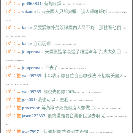
F
12
：→ 
poi963841
: 有夠麻煩
F
13
：→ 
sakano
: Lazy美國人只想爽賺，沒人想輪班啦
  59.115.250.69 07/08 
F
14
：→ 
kaltu
: 又要緊縮外勞簽證國內人又不夠，那就看他們
 172.5
F
15
：→ 
kaltu
: 自己玩吧
F
16
：→ 
jumperman
: 美國製造業衰退了超過40年了,爽太久回
 223.14
F
17
：→ 
jumperman
: 不去了..
F
18
：推 
wqa98765
: 串串表示你各位自己想辦法 不招聘美國人
 36.
F
19
：→ 
wqa98765
: 關稅先罰你200%
F
20
：推 
gen001
: 我也可以，選我
F
21
：推 
processor
: 等黃猴子死光就沒人想做了
F
22
：推 
jason222333
: 最終還是要台灣移民過去啊 哈
111.241.179.250 07/09 
F
23
：推 
qwe78971
: 待遇超爛 找得到才奇怪