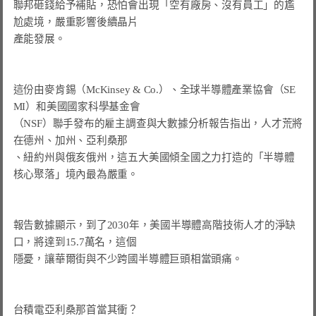
聯邦砸錢給予補貼，恐怕會出現「空有廠房、沒有員工」的尷
尬處境，嚴重影響後續晶片

產能發展。

這份由麥肯錫（McKinsey & Co.）、全球半導體產業協會（SE
MI）和美國國家科學基金會

（NSF）聯手發布的雇主調查與大數據分析報告指出，人才荒將
在德州、加州、亞利桑那

、紐約州與俄亥俄州，這五大美國傾全國之力打造的「半導體
核心聚落」境內最為嚴重。

報告數據顯示，到了2030年，美國半導體高階技術人才的淨缺
隱憂，讓華爾街與不少跨國半導體巨頭相當頭痛。
台積電亞利桑那首當其衝？
