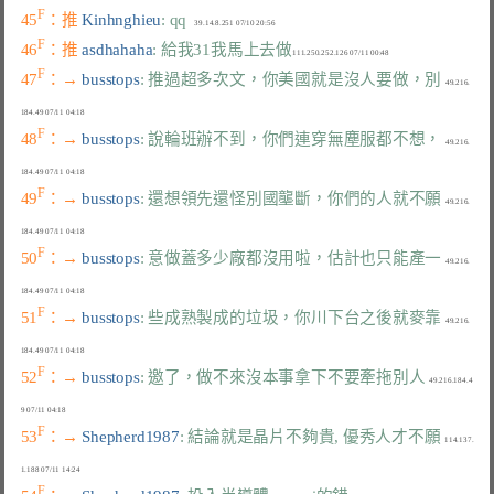
F
45
：推 
Kinhnghieu
: qq
F
46
：推 
asdhahaha
: 給我31我馬上去做
F
47
：→ 
busstops
: 推過超多次文，你美國就是沒人要做，別
  49.216.
F
48
：→ 
busstops
: 說輪班辦不到，你們連穿無塵服都不想，
  49.216.
F
49
：→ 
busstops
: 還想領先還怪別國壟斷，你們的人就不願
  49.216.
F
50
：→ 
busstops
: 意做蓋多少廠都沒用啦，估計也只能產一
  49.216.
F
51
：→ 
busstops
: 些成熟製成的垃圾，你川下台之後就麥靠
  49.216.
F
52
：→ 
busstops
: 邀了，做不來沒本事拿下不要牽拖別人
  49.216.184.4
F
53
：→ 
Shepherd1987
: 結論就是晶片不夠貴, 優秀人才不願
  114.137.
F