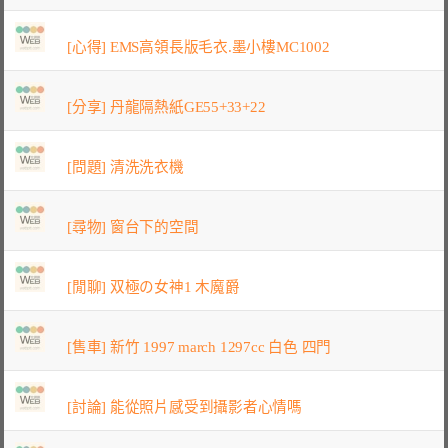
[心得] EMS高領長版毛衣.墨小樓MC1002
[分享] 丹龍隔熱紙GE55+33+22
[問題] 清洗洗衣機
[尋物] 窗台下的空間
[閒聊] 双極の女神1 木魔爵
[售車] 新竹 1997 march 1297cc 白色 四門
[討論] 能從照片感受到攝影者心情嗎