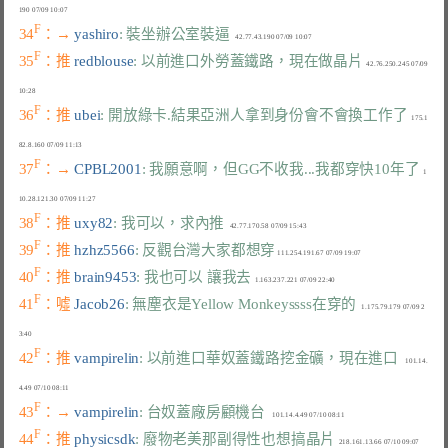
F
34
：→ 
yashiro
: 裝坐辦公室裝逼
F
35
：推 
redblouse
: 以前進口外勞蓋鐵路，現在做晶片
  42.76.250.245 07/09 
F
36
：推 
ubei
: 開放綠卡.結果亞洲人拿到身份會不會換工作了
  175.1
F
37
：→ 
CPBL2001
: 我願意啊，但GG不收我...我都穿快10年了
  1
F
38
：推 
uxy82
: 我可以，求內推
F
39
：推 
hzhz5566
: 反觀台灣大家都想穿
F
40
：推 
brain9453
: 我也可以 讓我去
F
41
：噓 
Jacob26
: 無塵衣是Yellow Monkeyssss在穿的
   1.175.79.179 07/09 2
F
42
：推 
vampirelin
: 以前進口華奴蓋鐵路挖金礦，現在進口
    101.14.
F
43
：→ 
vampirelin
: 台奴蓋廠房顧機台
F
44
：推 
physicsdk
: 廢物老美那副得性也想搞晶片