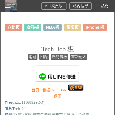
PTT網頁版
站內搜尋
熱門
八卦板
女孩板
NBA板
電影板
iPhone 板
日本旅遊板
表特板
股市板
炒房板
LoL板
Tech_Job 板
美食板
追蹤
回應
熱門看板
重新載入
首頁
›
看板
Tech_Job
返回
作者
qazxc1156892 (QQ)
看板
Tech_Job
標題
[新聞] 僅3%畢業生願穿無塵衣！彭博：台積電、