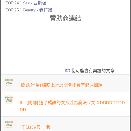
TOP 24：
Sex - 西斯板
TOP 25：
Beauty - 表特牆
贊助商連結
您可能會有興趣的文章
[問題/行為] 貓晚上進房間會不會有憋尿問題
Re: [閒聊] 選了錯誤的女孩成為魔法少女 XDDDDDDDD
DD
[正妹] 瑞典 一張