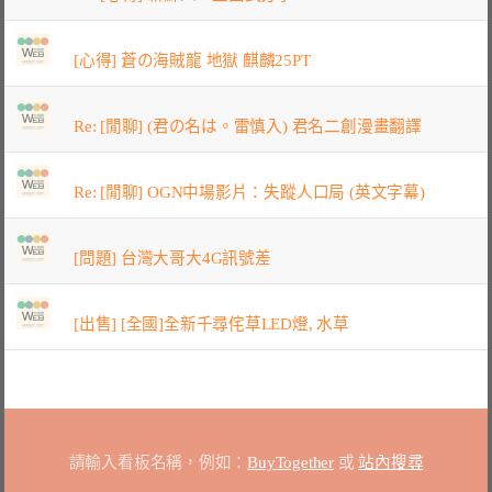
[心得] 蒼の海賊龍 地獄 麒麟25PT
Re: [閒聊] (君の名は。雷慎入) 君名二創漫畫翻譯
Re: [閒聊] OGN中場影片：失蹤人口局 (英文字幕)
[問題] 台灣大哥大4G訊號差
[出售] [全國]全新千尋侘草LED燈, 水草
請輸入看板名稱，例如：
BuyTogether
或
站內搜尋