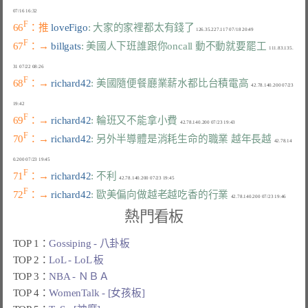
F
66
：推 
loveFigo
: 大家的家裡都太有錢了
F
67
：→ 
billgats
: 美國人下班誰跟你oncall 動不動就要罷工
  111.83.135.
F
68
：→ 
richard42
: 美國隨便餐廳業薪水都比台積電高
  42.78.140.200 07/23 
F
69
：→ 
richard42
: 輪班又不能拿小費
F
70
：→ 
richard42
: 另外半導體是消耗生命的職業 越年長越
  42.78.14
F
71
：→ 
richard42
: 不利
F
72
：→ 
richard42
: 歐美偏向做越老越吃香的行業
熱門看板
TOP 1：
Gossiping - 八卦板
TOP 2：
LoL - LoL 板
TOP 3：
NBA - ＮＢＡ
TOP 4：
WomenTalk - [女孩板]