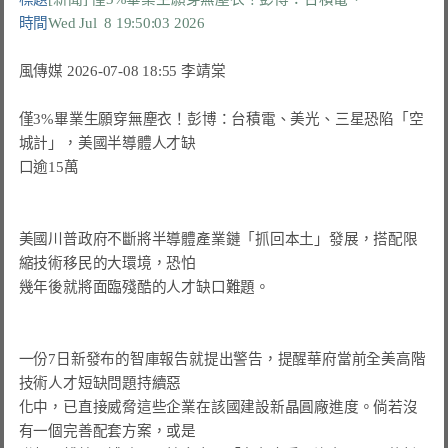
時間
Wed Jul  8 19:50:03 2026
風傳媒 2026-07-08 18:55 李靖棠

僅3%畢業生願穿無塵衣！彭博：台積電、美光、三星恐陷「空
城計」，美國半導體人才缺

口逾15萬

美國川普政府不斷將半導體產業鏈「抓回本土」發展，搭配限
幾年後就將面臨殘酷的人才缺口難題。
一份7日新發布的智庫報告就提出警告，提醒華府當前全美高階
技術人才短缺問題持續惡

化中，已直接威脅這些企業在該國建設新晶圓廠進度。倘若沒
有一個完善配套方案，或是
