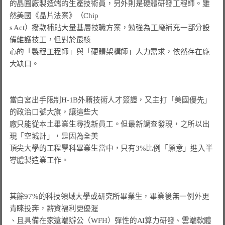
的晶圓廠製造端的生產技術員，另外則是硬體研發工程師。雖
然美國《晶片法案》（Chip

s Act）撥款補貼大量基層技職方案，勉強為工廠補充一部分設
備維護技工，但對於最核

心的「製程工程師」與「硬體架構師」人力需求，依然存在龐
大缺口。

當白宮出手限制H-1B外籍技術人才簽證，又主打「美國優先」
廠只能從本土畢業生尋找新員工。
但最新調查發現，之所以出
現「空城計」，是因為
頂尖大學的工程學科畢業生當中，只有3%比例「願意」進入半
導體製造業工作。
其餘97%的科技領域大學或研究所畢業生，畢業後無一例外更
青睞投奔，薪資福利更優渥

、且具備在家遠端辦公（WFH）彈性的AI算力研發、雲端軟體