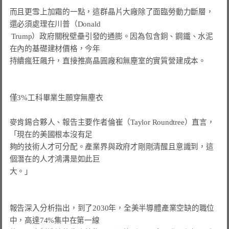
而且更雪上加霜的一點，這群晶片大廠除了面臨勞動力斷層，
還必須處理在川普（Donald

 Trump）政府關稅壁壘引發的通膨。因為包含銅、鋼鐵、水泥
在內的基礎建材價格，今年

持續瘋狂飆升，直接推高晶圓廠和無塵室的實質營建成本。

僅3%工科畢業生願穿無塵衣
麥肯錫合夥人、報告主要作者倫崔（Taylor Roundtree）直言，
夠的技術人才可分配。產業界與政府才剛剛清醒且意識到，這
大。」
報告深入分析指出，到了2030年，全美半導體產業空缺的職位
中，高達74%集中在第一線
