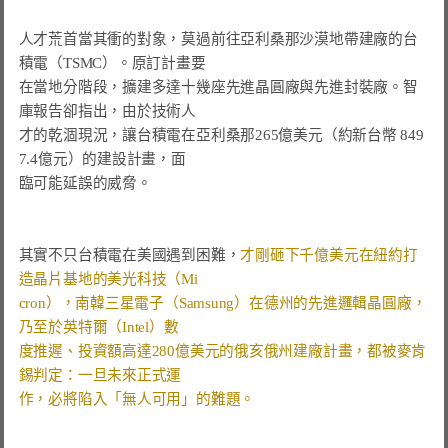
人才荒首當其衝的對象，莫過前往亞利桑那沙漠地帶建廠的台
積電（TSMC）。原訂計畫要

在當地分階段，擴建多達十幾座先進晶圓廠與先進封裝廠。
智
才的乾涸現況，讓台積電在亞利桑那265億美元（約新台幣 849
臨可能延誤的威脅。
其實不只台積電在美國遇到困難，
才剛砸下千億美元在紐約打
cron），南韓三星電子（Samsung）在德州的先進邏輯晶圓廠，
度推遲、投資額高達280億美元的俄亥俄州建廠計畫，都被麥肯
作，必將陷入「無人可用」的難題。