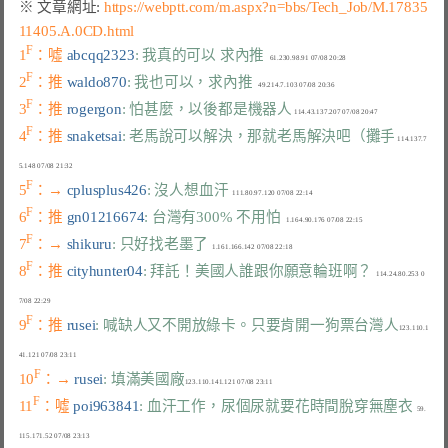
※ 文章網址: 
https://webptt.com/m.aspx?n=bbs/Tech_Job/M.17835
11405.A.0CD.html
F
1
：噓 
abcqq2323
: 我真的可以 求內推
F
2
：推 
waldo870
: 我也可以，求內推
F
3
：推 
rogergon
: 怕甚麼，以後都是機器人
F
4
：推 
snaketsai
: 老馬說可以解決，那就老馬解決吧（攤手
 114.137.7
F
5
：→ 
cplusplus426
: 沒人想血汗
F
6
：推 
gn01216674
: 台灣有300% 不用怕
F
7
：→ 
shikuru
: 只好找老墨了
F
8
：推 
cityhunter04
: 拜託！美國人誰跟你願意輪班啊？
  114.24.80.253 0
F
9
：推 
rusei
: 喊缺人又不開放綠卡。只要肯開一狗票台灣人
123.110.1
F
10
：→ 
rusei
: 填滿美國廠
F
11
：噓 
poi963841
: 血汗工作，尿個尿就要花時間脫穿無塵衣
  59.