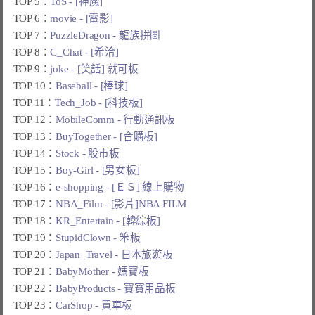
TOP 5：
ToS - [神魔]
TOP 6：
movie - [電影]
TOP 7：
PuzzleDragon - 龍族拼圖
TOP 8：
C_Chat - [希洽]
TOP 9：
joke - [笑話] 就可板
TOP 10：
Baseball - [棒球]
TOP 11：
Tech_Job - [科技板]
TOP 12：
MobileComm - 行動通訊板
TOP 13：
BuyTogether - [合購板]
TOP 14：
Stock - 股市板
TOP 15：
Boy-Girl - [男女板]
TOP 16：
e-shopping - [ＥＳ] 線上購物
TOP 17：
NBA_Film - [影片]NBA FILM
TOP 18：
KR_Entertain - [韓綜板]
TOP 19：
StupidClown - 笨板
TOP 20：
Japan_Travel - 日本旅遊板
TOP 21：
BabyMother - 媽寶板
TOP 22：
BabyProducts - 寶寶用品板
TOP 23：
CarShop - 買車板