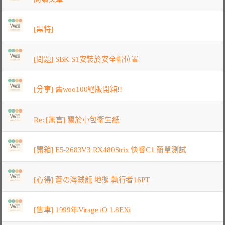
[黑特]
[問題] SBK S1安裝於安全帽位置
[分享] 舊woo100絕版開箱!!
Re: [無言] 關於小包衛生紙
[開箱] E5-2683V3 RX480Strix 快睿C1 簡單測試
[心得] 蒼の海賊龍 地獄 執行者16PT
[售車] 1999年Virage iO 1.8EXi