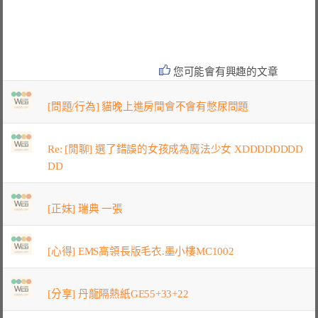
您可能會有興趣的文章
[問題/行為] 貓晚上進房間會不會有憋尿問題
Re: [閒聊] 選了錯誤的女孩成為魔法少女 XDDDDDDDD
DD
[正妹] 瑞典 一張
[心得] EMS高領長版毛衣.墨小樓MC1002
[分享] 丹龍隔熱紙GE55+33+22