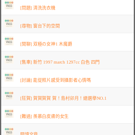
[問題] 清洗洗衣機
[尋物] 窗台下的空間
[閒聊] 双極の女神1 木魔爵
[售車] 新竹 1997 march 1297cc 白色 四門
[討論] 能從照片感受到攝影者心情嗎
[狂賀] 賀賀賀賀 賀！島村卯月！總選舉NO.1
[難過] 羨慕白皮膚的女生
閱讀文章