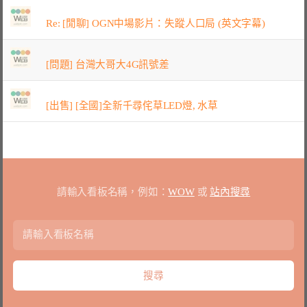
Re: [閒聊] OGN中場影片：失蹤人口局 (英文字幕)
[問題] 台灣大哥大4G訊號差
[出售] [全國]全新千尋侘草LED燈, 水草
請輸入看板名稱，例如：
WOW
或
站內搜尋