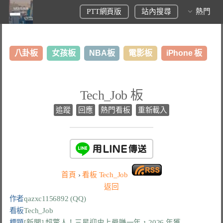
PTT網頁版
站內搜尋
熱門
八卦板
女孩板
NBA板
電影板
iPhone 板
日本旅遊板
表特板
股市板
炒房板
LoL板
Tech_Job 板
美食板
追蹤
回應
熱門看板
重新載入
首頁
›
看板
Tech_Job
返回
作者
qazxc1156892 (QQ)
看板
Tech_Job
標題
[新聞] 超驚人！三星迎史上最賺一年，2026 年獲