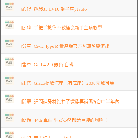
[心得] 挑戰33 LV10 獅子座pt solo
[閒聊] 手把手教你不被桶之新手主購教學
[分享] Civic Type R 量產版官方照無預警流出
[售車] Golf 4 2.0 銀色 自排
[出售] Graco提籃汽座（有底座）2000元誠可議
[問題] 請問補牙材質掉了還能再補嗎?(台中半年內
[問題] 44th 單曲 生寫竟然都給重複的啊啊！