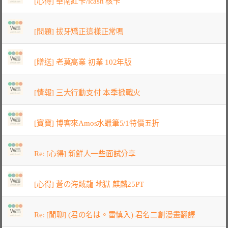
[心得] 華南紅卡/icash 核卡
[問題] 拔牙矯正這樣正常嗎
[贈送] 老莫高業 初業 102年版
[情報] 三大行動支付 本季掀戰火
[寶寶] 博客來Amos水蠟筆5/1特價五折
Re: [心得] 新鮮人一些面試分享
[心得] 蒼の海賊龍 地獄 麒麟25PT
Re: [閒聊] (君の名は。雷慎入) 君名二創漫畫翻譯