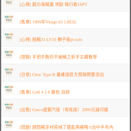
[心得] 蒼の海賊龍 地獄 執行者16PT
[售車] 1999年Virage iO 1.8EXi
[心得] 挑戰33 LV10 獅子座pt solo
[閒聊] 手把手教你不被桶之新手主購教學
[分享] Civic Type R 量產版官方照無預警流出
[售車] Golf 4 2.0 銀色 自排
[出售] Graco提籃汽座（有底座）2000元誠可議
[問題] 請問補牙材質掉了還能再補嗎?(台中半年內