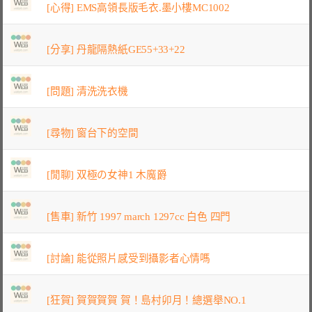
[心得] EMS高領長版毛衣.墨小樓MC1002
[分享] 丹龍隔熱紙GE55+33+22
[問題] 清洗洗衣機
[尋物] 窗台下的空間
[閒聊] 双極の女神1 木魔爵
[售車] 新竹 1997 march 1297cc 白色 四門
[討論] 能從照片感受到攝影者心情嗎
[狂賀] 賀賀賀賀 賀！島村卯月！總選舉NO.1