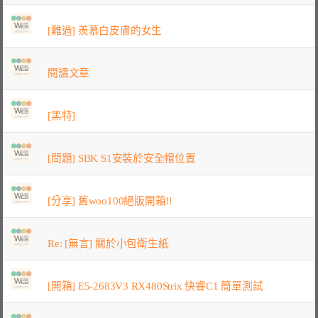
[難過] 羨慕白皮膚的女生
閱讀文章
[黑特]
[問題] SBK S1安裝於安全帽位置
[分享] 舊woo100絕版開箱!!
Re: [無言] 關於小包衛生紙
[開箱] E5-2683V3 RX480Strix 快睿C1 簡單測試