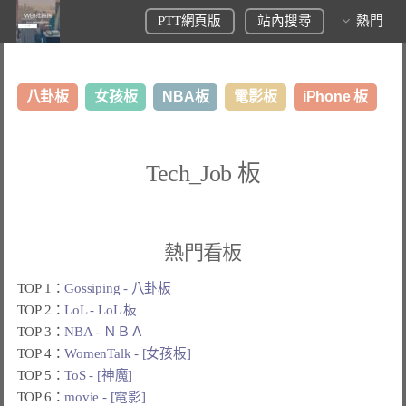
PTT網頁版
站內搜尋
熱門
八卦板
女孩板
NBA板
電影板
iPhone 板
日本旅遊板
表特板
股市板
炒房板
LoL板
Tech_Job 板
美食板
熱門看板
TOP 1：
Gossiping - 八卦板
TOP 2：
LoL - LoL 板
TOP 3：
NBA - ＮＢＡ
TOP 4：
WomenTalk - [女孩板]
TOP 5：
ToS - [神魔]
TOP 6：
movie - [電影]