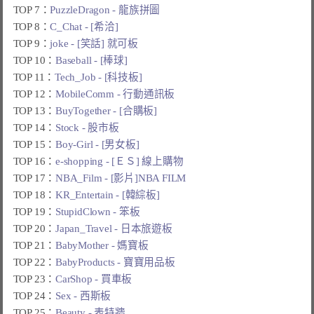
TOP 7：
PuzzleDragon - 龍族拼圖
TOP 8：
C_Chat - [希洽]
TOP 9：
joke - [笑話] 就可板
TOP 10：
Baseball - [棒球]
TOP 11：
Tech_Job - [科技板]
TOP 12：
MobileComm - 行動通訊板
TOP 13：
BuyTogether - [合購板]
TOP 14：
Stock - 股市板
TOP 15：
Boy-Girl - [男女板]
TOP 16：
e-shopping - [ＥＳ] 線上購物
TOP 17：
NBA_Film - [影片]NBA FILM
TOP 18：
KR_Entertain - [韓綜板]
TOP 19：
StupidClown - 笨板
TOP 20：
Japan_Travel - 日本旅遊板
TOP 21：
BabyMother - 媽寶板
TOP 22：
BabyProducts - 寶寶用品板
TOP 23：
CarShop - 買車板
TOP 24：
Sex - 西斯板
TOP 25：
Beauty - 表特牆