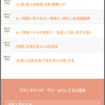
[心得] 蒼の海賊龍 地獄 麒麟25PT
Re: [閒聊] (君の名は。雷慎入) 君名二創漫畫翻譯
Re: [閒聊] OGN中場影片：失蹤人口局 (英文字幕)
[問題] 台灣大哥大4G訊號差
[出售] [全國]全新千尋侘草LED燈, 水草
請輸入看板名稱，例如：
WOW
或
站內搜尋