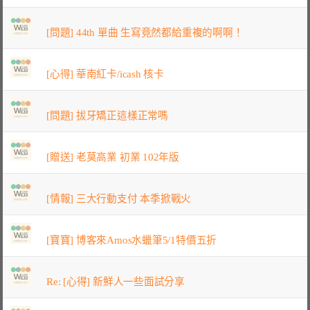
[問題] 44th 單曲 生寫竟然都給重複的啊啊！
[心得] 華南紅卡/icash 核卡
[問題] 拔牙矯正這樣正常嗎
[贈送] 老莫高業 初業 102年版
[情報] 三大行動支付 本季掀戰火
[寶寶] 博客來Amos水蠟筆5/1特價五折
Re: [心得] 新鮮人一些面試分享