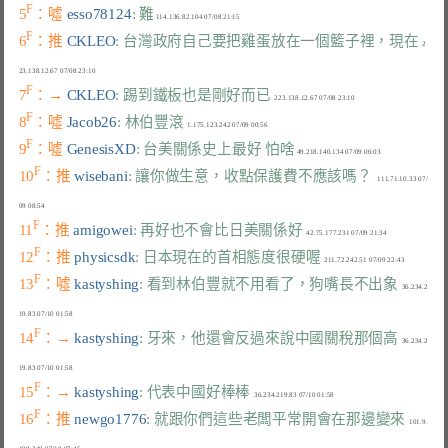
F
5
：噓 
esso78124
: 難
F
6
：推 
CKLEO
: 台灣政府自己要把雞蛋放在一個籃子裡，現在
  2
F
7
：→ 
CKLEO
: 踢到鐵板也是剛好而已
F
8
：噓 
Jacob26
: 林伯豐滾
F
9
：噓 
GenesisXD
: 台美關係史上最好 怕啥
F
10
：推 
wisebani
: 讓你做生意，收點保護費不應該嗎？
   111.71.10.33 07/
F
11
：推 
amigowei
: 再好也不會比日美關係好
F
12
：推 
physicsdk
: 日本現在的首相態度很硬喔
F
13
：噓 
kastyshing
: 看到林伯豐就不用看了，狗嘴長不出象
  36.234.2
F
14
：→ 
kastyshing
: 牙來，他還會反過來說中國關稅那個高
  36.234.2
F
15
：→ 
kastyshing
: 代表中國好棒棒
F
16
：推 
newgo1776
: 就跟你們這些老闆平常開會在那邊變來
  101.9.