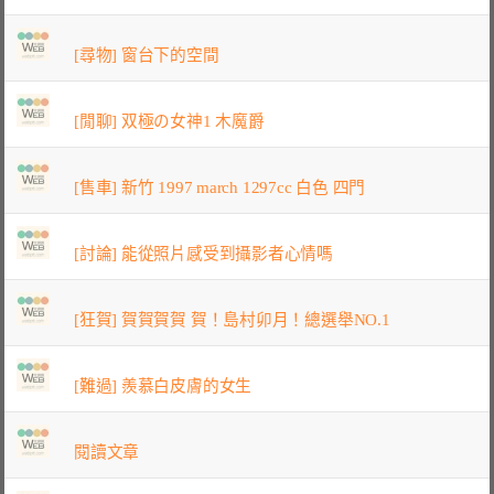
[尋物] 窗台下的空間
[閒聊] 双極の女神1 木魔爵
[售車] 新竹 1997 march 1297cc 白色 四門
[討論] 能從照片感受到攝影者心情嗎
[狂賀] 賀賀賀賀 賀！島村卯月！總選舉NO.1
[難過] 羨慕白皮膚的女生
閱讀文章