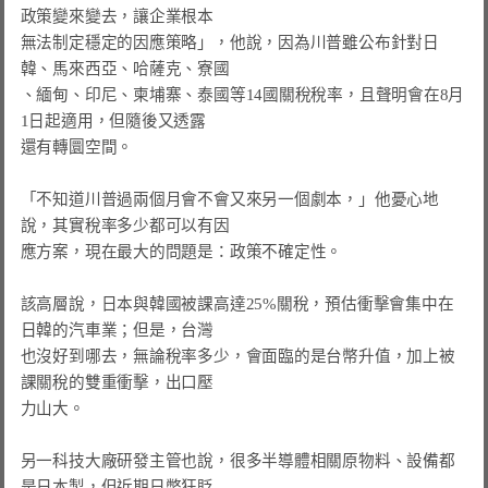
政策變來變去，讓企業根本

無法制定穩定的因應策略」，他說，因為川普雖公布針對日
韓、馬來西亞、哈薩克、寮國

、緬甸、印尼、柬埔寨、泰國等14國關稅稅率，且聲明會在8月
1日起適用，但隨後又透露

還有轉圜空間。

「不知道川普過兩個月會不會又來另一個劇本，」他憂心地
說，其實稅率多少都可以有因

應方案，現在最大的問題是：政策不確定性。

該高層說，日本與韓國被課高達25%關稅，預估衝擊會集中在
日韓的汽車業；但是，台灣

也沒好到哪去，無論稅率多少，會面臨的是台幣升值，加上被
課關稅的雙重衝擊，出口壓

力山大。

另一科技大廠研發主管也說，很多半導體相關原物料、設備都
是日本製，但近期日幣狂貶
