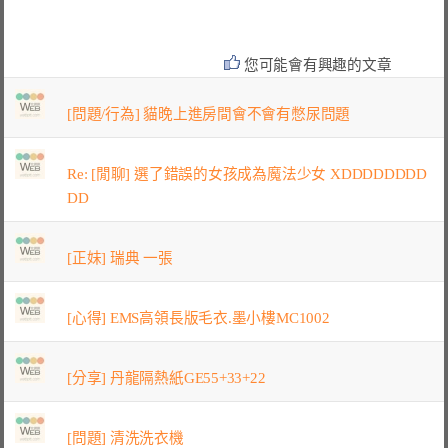
您可能會有興趣的文章
[問題/行為] 貓晚上進房間會不會有憋尿問題
Re: [閒聊] 選了錯誤的女孩成為魔法少女 XDDDDDDDD
DD
[正妹] 瑞典 一張
[心得] EMS高領長版毛衣.墨小樓MC1002
[分享] 丹龍隔熱紙GE55+33+22
[問題] 清洗洗衣機