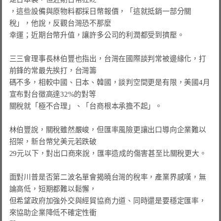
，這些設備與原物料都採日幣報價，「這就抵銷一部分關
稅」，他說，反觀台灣恐不那麼

幸運；近期台幣升值，讓許多公司的利潤都受到擠壓。

三三會理事長林伯豐也指出，台灣在國際談判常被邊緣化，打
前鋒的常最先挨打，台灣籌

碼不多，相較中國、日本、韓國，談判空間更是有限，美國4月
宣布對台徵高達32%的對等

關稅就「極不合理」、「台商根本承擔不起」。

林伯豐說，關稅雖然嚴峻，但匯率風險更讓出口導向企業難以
招架，新台幣兌美元若跌破

29元以下，對出口商來說，匯率造成的傷害甚至比關稅更大。

面對川普是否第二波名單會揭曉台灣的稅率，產業界感嘆，無
論高低，短期都難以鬆懈，

但希望政府加強外交與經貿協商力道、同時還是要穩定匯率，
來協助企業降低不確定性衝
