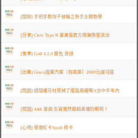
[閒聊] 手把手教你不被桶之新手主購教學
[分享] Civic Type R 量產版官方照無預警流出
[售車] Golf 4 2.0 銀色 自排
[出售] Graco提籃汽座（有底座）2000元誠可議
[問題] 請問補牙材質掉了還能再補嗎?(台中半年內
[問題] 44th 單曲 生寫竟然都給重複的啊啊！
[心得] 華南紅卡/icash 核卡