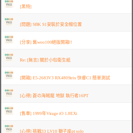
[黑特]
[問題] SBK S1安裝於安全帽位置
[分享] 舊woo100絕版開箱!!
Re: [無言] 關於小包衛生紙
[開箱] E5-2683V3 RX480Strix 快睿C1 簡單測試
[心得] 蒼の海賊龍 地獄 執行者16PT
[售車] 1999年Virage iO 1.8EXi
[心得] 挑戰33 LV10 獅子座pt solo