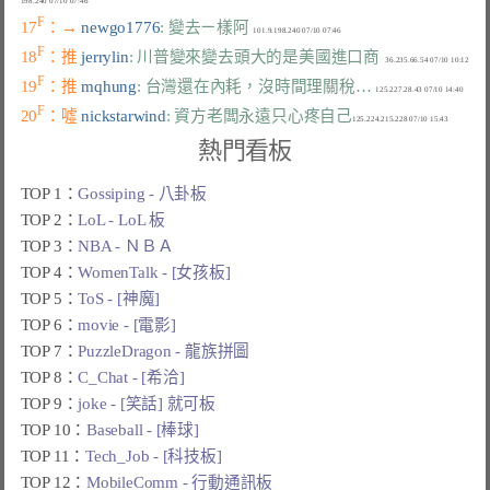
F
17
：→ 
newgo1776
: 變去ㄧ樣阿
F
18
：推 
jerrylin
: 川普變來變去頭大的是美國進口商
F
19
：推 
mqhung
: 台灣還在內耗，沒時間理關稅…
F
20
：噓 
nickstarwind
: 資方老闆永遠只心疼自己
熱門看板
TOP 1：
Gossiping - 八卦板
TOP 2：
LoL - LoL 板
TOP 3：
NBA - ＮＢＡ
TOP 4：
WomenTalk - [女孩板]
TOP 5：
ToS - [神魔]
TOP 6：
movie - [電影]
TOP 7：
PuzzleDragon - 龍族拼圖
TOP 8：
C_Chat - [希洽]
TOP 9：
joke - [笑話] 就可板
TOP 10：
Baseball - [棒球]
TOP 11：
Tech_Job - [科技板]
TOP 12：
MobileComm - 行動通訊板