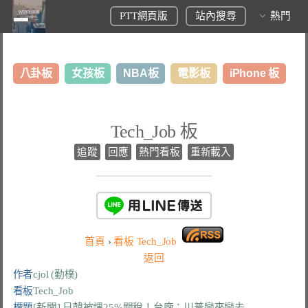
PTT網頁版
站內搜尋
熱門
八卦板
女孩板
NBA板
電影板
iPhone 板
日本旅遊板
表特板
股市板
炒房板
LoL板
Tech_Job 板
美食板
追蹤
回應
熱門看板
重新載入
首頁
›
看板
Tech_Job
返回
作者
cjol (勤樸)
看板
Tech_Job
標題
[新聞] 日韓被課25%關稅！台廠：川普變來變去