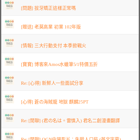
[問題] 拔牙矯正這樣正常嗎
[贈送] 老莫高業 初業 102年版
[情報] 三大行動支付 本季掀戰火
[寶寶] 博客來Amos水蠟筆5/1特價五折
Re: [心得] 新鮮人一些面試分享
[心得] 蒼の海賊龍 地獄 麒麟25PT
Re: [閒聊] (君の名は。雷慎入) 君名二創漫畫翻譯
Re: [閒聊] OGN中場影片：失蹤人口局 (英文字幕)