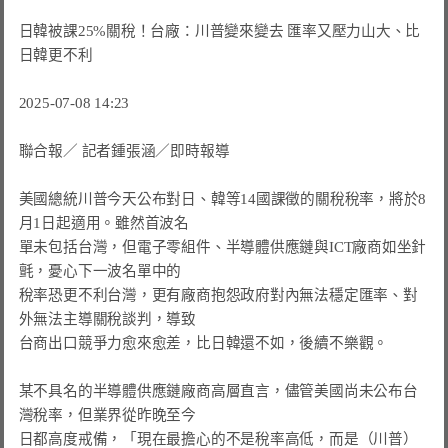
日韓被課25%關稅！台廠：川普變來變去 匯率又壓力山大、比
日韓更不利

2025-07-08 14:23

聯合報／ 記者鍾張涵／即時報導

美國總統川普今天公布對日、韓等14國課徵的關稅稅率，將於8
月1日起適用。雖然首波名

單未包括台灣，但電子零組件、半導體供應鏈與ICT廠商如坐針
氈，憂心下一波名單中的

稅率恐更不利台灣，更有廠商抱怨政府對內無法穩定匯率、對
外無法主導關稅談判，導致

台商出口競爭力愈來愈差，比日韓還不如，後續不樂觀。

某不具名的半導體供應鏈廠商高層直言，儘管美國尚未公布台
灣稅率，但業界從昨晚至今

日都高度戒備，「現在最擔心的不是稅率高低，而是（川普）