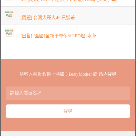
[問題] 台灣大哥大4G訊號差
[出售] [全國]全新千尋侘草LED燈, 水草
請輸入看板名稱，例如：
BabyMother
或
站內搜尋