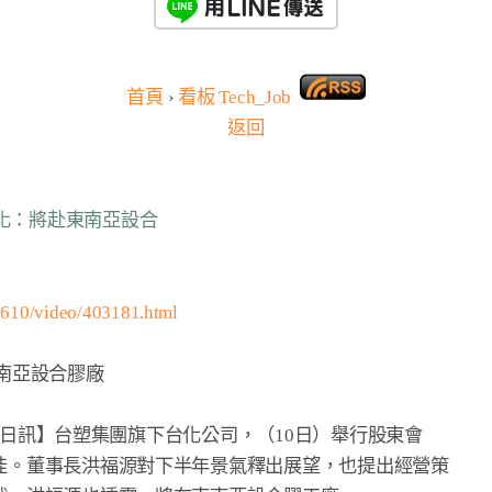
首頁
›
看板
Tech_Job
返回
台化：將赴東南亞設合
0610/video/403181.html
南亞設合膠廠

月 10 日訊】台塑集團旗下台化公司，（10日）舉行股東會

佳。董事長洪福源對下半年景氣釋出展望，也提出經營策
