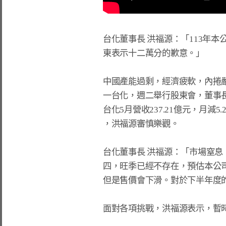
台化董事長 洪福源：「113年
東表示十二萬分的歉意。」

中國產能過剩，經濟疲軟，內捲
一台化，週二舉行股東會，董事
台化5月營收237.21億元，月減5
，洪福源審慎樂觀。

台化董事長 洪福源：「市場窒息
四，旺季已經不存在，預估本公
但是售價會下滑。對於下半年度的
面對各項挑戰，洪福源表示，暫