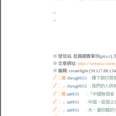
--

※ 文章網址: 
https://webptt.com/
F
1
：推 
cheug0653   
: 樓下歐印買
F
2
：→ 
cheug0653   
: 我們的人
F
3
：推 
m0955       
: 「中國每個
F
4
：→ 
m0955       
: 中國，這個
F
5
：→ 
m0955       
: 大、最仰賴