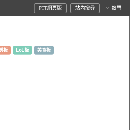
PTT網頁版
站內搜尋
熱門
房板
LoL板
美食板