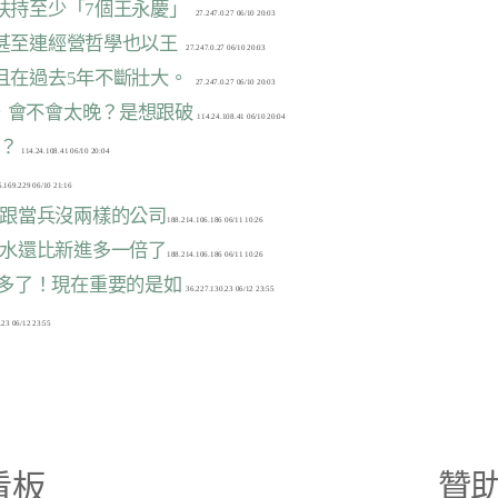
悄扶持至少「7個王永慶」
人甚至連經營哲學也以王
並且在過去5年不斷壯大。
去，會不會太晚？是想跟破
嗎？
面跟當兵沒兩樣的公司
薪水還比新進多一倍了
很多了！現在重要的是如
看板
贊