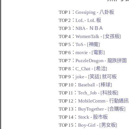
TOP 1：
Gossiping - 八卦板
TOP 2：
LoL - LoL 板
TOP 3：
NBA - ＮＢＡ
TOP 4：
WomenTalk - [女孩板]
TOP 5：
ToS - [神魔]
TOP 6：
movie - [電影]
TOP 7：
PuzzleDragon - 龍族拼圖
TOP 8：
C_Chat - [希洽]
TOP 9：
joke - [笑話] 就可板
TOP 10：
Baseball - [棒球]
TOP 11：
Tech_Job - [科技板]
TOP 12：
MobileComm - 行動通
TOP 13：
BuyTogether - [合購板]
TOP 14：
Stock - 股市板
TOP 15：
Boy-Girl - [男女板]