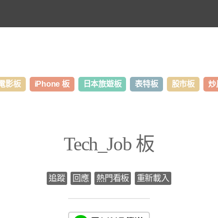
電影板
iPhone 板
日本旅遊板
表特板
股市板
炒
Tech_Job 板
追蹤
回應
熱門看板
重新載入