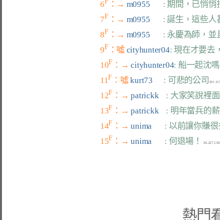
F
6
：→ 
m0955       
: 期間，已悄
F
7
：→ 
m0955       
: 誕生，這些
F
8
：→ 
m0955       
: 永慶為師，
F
9
：噓 
cityhunter04
: 現在才要
F
10
：→ 
cityhunter04
: 船一起沈
F
11
：噓 
kurt73      
: 可悲的公司
F
12
：→ 
patrickk    
: 大家笑說裡
F
13
：→ 
patrickk    
: 明年當兵的
F
14
：→ 
unima       
: 以前讓你賺
F
15
：→ 
unima       
: 何退場！
熱門