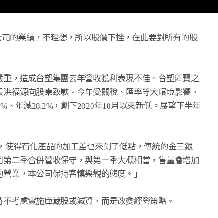
本公司的業績，不理想，所以股價下挫，在此要對所有的股

嚴重，造成台塑集團去年營收獲利表現不佳。台塑四寶之

長洪福源向股東致歉。今年受關稅、匯率等大環境影響，

.2%、年減28.2%，創下2020年10月以來新低。展望下半年

，使得石化產品的加工差也來到了低點，傳統的金三銀

司第二季合併營收保守，與第一季大概相當，售量會增加

營業，本公司保持審慎樂觀的態度。」

時不考慮實施庫藏股或減資，而是改變經營策略。
