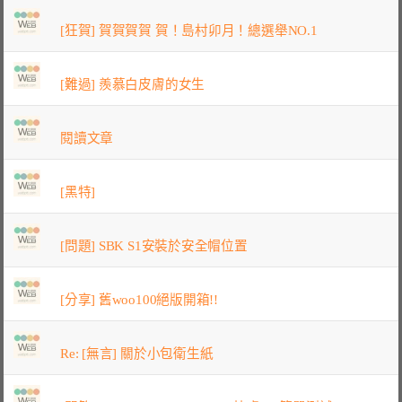
[狂賀] 賀賀賀賀 賀！島村卯月！總選舉NO.1
[難過] 羨慕白皮膚的女生
閱讀文章
[黑特]
[問題] SBK S1安裝於安全帽位置
[分享] 舊woo100絕版開箱!!
Re: [無言] 關於小包衛生紙