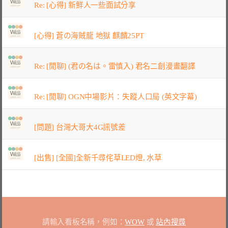
Re: [心得] 新鮮人一些面試分享
[心得] 蒼の海賊龍 地獄 麒麟25PT
Re: [閒聊] (君の名は。雷慎入) 君名二創漫畫翻譯
Re: [閒聊] OGN中場影片：失蹤人口局 (英文字幕)
[問題] 台灣大哥大4G訊號差
[出售] [全國]全新千尋侘草LED燈, 水草
請輸入看板名稱，例如：
WOW
或
站內搜尋