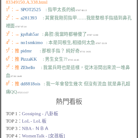
83349150.A.338.html
F
1
：→ 
SPOT2525    
: 指甲太長的禍
F
2
：→ 
a281393     
: 其實我剛剪指甲……我是整根手指插到鼻孔
裡面
F
3
：→ 
jqs8ah5ar   
: 鼻腔:我當時都嚇傻了
F
4
：→ 
no1smkimo   
: 本是同根生,相插何太急
F
5
：推 
pidmr       
: 那根手指？ 純好奇
F
6
：推 
PizzaKK     
: 男生女生??
F
7
：推 
ZEhello     
: 我當兵時也是這樣，從沐浴間出來流一堆鼻
血
F
8
：推 
dd8818ois   
: 我一年會發生幾次 但沒有流血 就是鼻孔超
痛QQ
熱門看板
TOP 1：
Gossiping - 八卦板
TOP 2：
LoL - LoL 板
TOP 3：
NBA - ＮＢＡ
TOP 4：
WomenTalk - [女孩板]