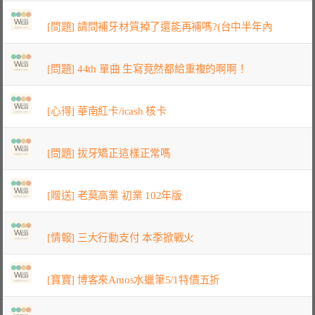
[問題] 請問補牙材質掉了還能再補嗎?(台中半年內
[問題] 44th 單曲 生寫竟然都給重複的啊啊！
[心得] 華南紅卡/icash 核卡
[問題] 拔牙矯正這樣正常嗎
[贈送] 老莫高業 初業 102年版
[情報] 三大行動支付 本季掀戰火
[寶寶] 博客來Amos水蠟筆5/1特價五折