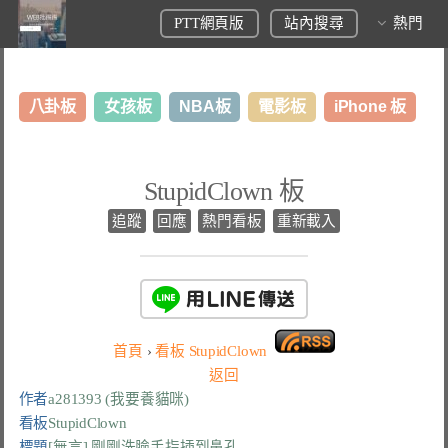
PTT網頁版
站內搜尋
熱門
八卦板
女孩板
NBA板
電影板
iPhone 板
日本旅遊板
表特板
股市板
炒房板
LoL板
StupidClown 板
美食板
追蹤
回應
熱門看板
重新載入
首頁
›
看板
StupidClown
返回
作者
a281393 (我要養貓咪)
看板
StupidClown
標題
[無言] 剛剛洗臉手指插到鼻孔