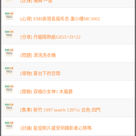
[正妹] 瑞典 一張
[心得] EMS高領長版毛衣.墨小樓MC1002
[分享] 丹龍隔熱紙GE55+33+22
[問題] 清洗洗衣機
[尋物] 窗台下的空間
[閒聊] 双極の女神1 木魔爵
[售車] 新竹 1997 march 1297cc 白色 四門
[討論] 能從照片感受到攝影者心情嗎