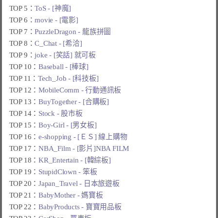
TOP 5：
ToS - [神魔]
TOP 6：
movie - [電影]
TOP 7：
PuzzleDragon - 龍族拼圖
TOP 8：
C_Chat - [希洽]
TOP 9：
joke - [笑話] 就可板
TOP 10：
Baseball - [棒球]
TOP 11：
Tech_Job - [科技板]
TOP 12：
MobileComm - 行動通訊板
TOP 13：
BuyTogether - [合購板]
TOP 14：
Stock - 股市板
TOP 15：
Boy-Girl - [男女板]
TOP 16：
e-shopping - [ＥＳ] 線上購物
TOP 17：
NBA_Film - [影片]NBA FILM
TOP 18：
KR_Entertain - [韓綜板]
TOP 19：
StupidClown - 笨板
TOP 20：
Japan_Travel - 日本旅遊板
TOP 21：
BabyMother - 媽寶板
TOP 22：
BabyProducts - 寶寶用品板