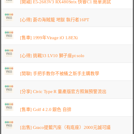
[開箱] E5-2683V3 RX480Strix 快睿C1 簡單測試
[心得] 蒼の海賊龍 地獄 執行者16PT
[售車] 1999年Virage iO 1.8EXi
[心得] 挑戰33 LV10 獅子座pt solo
[閒聊] 手把手教你不被桶之新手主購教學
[分享] Civic Type R 量產版官方照無預警流出
[售車] Golf 4 2.0 銀色 自排
[出售] Graco提籃汽座（有底座）2000元誠可議