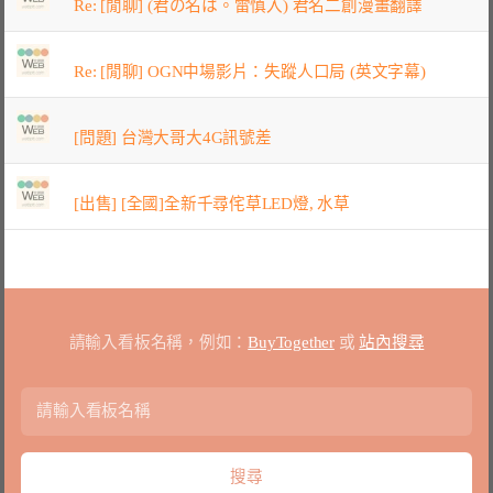
Re: [閒聊] (君の名は。雷慎入) 君名二創漫畫翻譯
Re: [閒聊] OGN中場影片：失蹤人口局 (英文字幕)
[問題] 台灣大哥大4G訊號差
[出售] [全國]全新千尋侘草LED燈, 水草
請輸入看板名稱，例如：
BuyTogether
或
站內搜尋