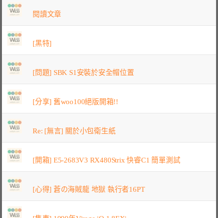
閱讀文章
[黑特]
[問題] SBK S1安裝於安全帽位置
[分享] 舊woo100絕版開箱!!
Re: [無言] 關於小包衛生紙
[開箱] E5-2683V3 RX480Strix 快睿C1 簡單測試
[心得] 蒼の海賊龍 地獄 執行者16PT