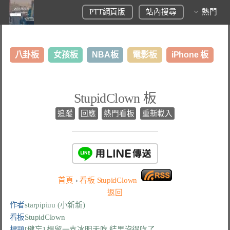
PTT網頁版
站內搜尋
熱門
八卦板
女孩板
NBA板
電影板
iPhone 板
日本旅遊板
表特板
股市板
炒房板
LoL板
StupidClown 板
美食板
追蹤
回應
熱門看板
重新載入
首頁
›
看板
StupidClown
返回
作者
starpipiuu (小新新)
看板
StupidClown
標題
[健忘] 想留一支冰明天吃 結果沒得吃了