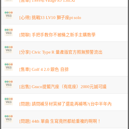
[售車] 1999年Virage iO 1.8EXi
[心得] 挑戰33 LV10 獅子座pt solo
[閒聊] 手把手教你不被桶之新手主購教學
[分享] Civic Type R 量產版官方照無預警流出
[售車] Golf 4 2.0 銀色 自排
[出售] Graco提籃汽座（有底座）2000元誠可議
[問題] 請問補牙材質掉了還能再補嗎?(台中半年內
[問題] 44th 單曲 生寫竟然都給重複的啊啊！