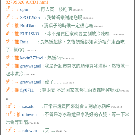
82799326.A.CD1.html
F
1
：→ 
opm         
: 再去買一枝吃吧
F
2
：→ 
SPOT2525    
: 我替螞蟻謝謝您啊
F
3
：推 
BroDians    
: 清桌子的時候一定很心痛
F
4
：推 
EURISKO     
: 冰不是買回家就要立刻放冷凍嗎...
F
5
：推 
Roia        
: 長螞蟻超慘，之後螞蟻都知道這裡有東西吃
了...幫QQ
F
6
：推 
kevin373tw1 
: 螞蟻^q^
F
7
：推 
greywagtail 
: 我是逛超市買吃的順便買冰淇淋，然後就一
起冰進冷
F
8
：→ 
greywagtail 
: 藏了……
F
9
：推 
fly0711     
: 買兩支 不是回家就會把兩支都吃掉嗎xD
 07/03 18:
F
10
：→ 
sasado      
: 正常來說買回來就會立刻放冰箱吧
F
11
：推 
rainwen     
: 不管是冰冰箱還是拿洗好的衣服，等一下常
常會等到隔
F
12
：→ 
rainwen     
: 天.....