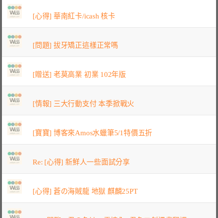
[心得] 華南紅卡/icash 核卡
[問題] 拔牙矯正這樣正常嗎
[贈送] 老莫高業 初業 102年版
[情報] 三大行動支付 本季掀戰火
[寶寶] 博客來Amos水蠟筆5/1特價五折
Re: [心得] 新鮮人一些面試分享
[心得] 蒼の海賊龍 地獄 麒麟25PT