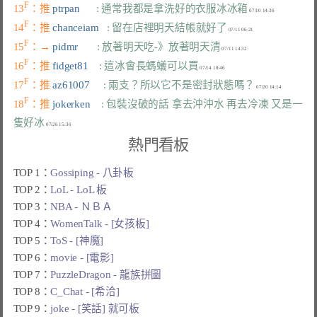
F
13
：推 
ptrpan      
: 通常我都是拿洗好的衣服冰冰箱
F
14
：推 
chanceiam   
: 留在店裡明天結帳就好了
F
15
：→ 
pidmr       
: 放著明天吃-》放著明天清
F
16
：推 
fidget81    
: 這冰會長螞蟻可以買
F
17
：推 
az61007     
: 兩支？所以它不是密封狀態嗎？
F
18
：推 
jokerken    
: 包裝沒破的話 拿去沖沖水 再去冷凍 又是一
隻好冰
熱門看板
TOP 1：
Gossiping - 八卦板
TOP 2：
LoL - LoL 板
TOP 3：
NBA - ＮＢＡ
TOP 4：
WomenTalk - [女孩板]
TOP 5：
ToS - [神魔]
TOP 6：
movie - [電影]
TOP 7：
PuzzleDragon - 龍族拼圖
TOP 8：
C_Chat - [希洽]
TOP 9：
joke - [笑話] 就可板