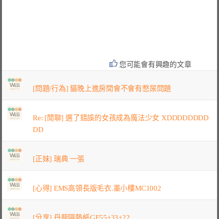
您可能會有興趣的文章
[問題/行為] 貓晚上進房間會不會有憋尿問題
Re: [閒聊] 選了錯誤的女孩成為魔法少女 XDDDDDDDD
DD
[正妹] 瑞典 一張
[心得] EMS高領長版毛衣.墨小樓MC1002
[分享] 丹龍隔熱紙GE55+33+22