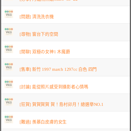
[問題] 清洗洗衣機
[尋物] 窗台下的空間
[閒聊] 双極の女神1 木魔爵
[售車] 新竹 1997 march 1297cc 白色 四門
[討論] 能從照片感受到攝影者心情嗎
[狂賀] 賀賀賀賀 賀！島村卯月！總選舉NO.1
[難過] 羨慕白皮膚的女生