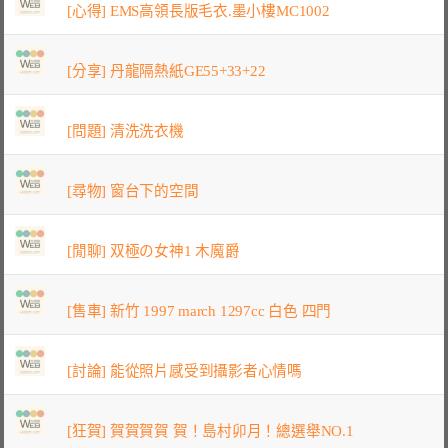
[心得] EMS高領長版毛衣.墨小樓MC1002
[分享] 丹龍隔熱紙GE55+33+22
[問題] 清洗洗衣機
[尋物] 窗台下的空間
[閒聊] 双極の女神1 木魔爵
[售車] 新竹 1997 march 1297cc 白色 四門
[討論] 能從照片感受到攝影者心情嗎
[狂賀] 賀賀賀賀 賀！島村卯月！總選舉NO.1