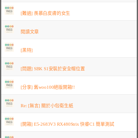
[難過] 羨慕白皮膚的女生
閱讀文章
[黑特]
[問題] SBK S1安裝於安全帽位置
[分享] 舊woo100絕版開箱!!
Re: [無言] 關於小包衛生紙
[開箱] E5-2683V3 RX480Strix 快睿C1 簡單測試