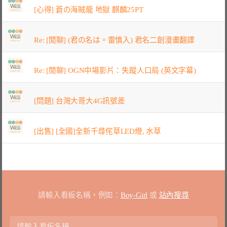
[心得] 蒼の海賊龍 地獄 麒麟25PT
Re: [閒聊] (君の名は。雷慎入) 君名二創漫畫翻譯
Re: [閒聊] OGN中場影片：失蹤人口局 (英文字幕)
[問題] 台灣大哥大4G訊號差
[出售] [全國]全新千尋侘草LED燈, 水草
請輸入看板名稱，例如：
Boy-Girl
或
站內搜尋