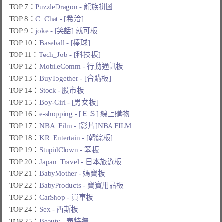
TOP 7：
PuzzleDragon - 龍族拼圖
TOP 8：
C_Chat - [希洽]
TOP 9：
joke - [笑話] 就可板
TOP 10：
Baseball - [棒球]
TOP 11：
Tech_Job - [科技板]
TOP 12：
MobileComm - 行動通訊板
TOP 13：
BuyTogether - [合購板]
TOP 14：
Stock - 股市板
TOP 15：
Boy-Girl - [男女板]
TOP 16：
e-shopping - [ＥＳ] 線上購物
TOP 17：
NBA_Film - [影片]NBA FILM
TOP 18：
KR_Entertain - [韓綜板]
TOP 19：
StupidClown - 笨板
TOP 20：
Japan_Travel - 日本旅遊板
TOP 21：
BabyMother - 媽寶板
TOP 22：
BabyProducts - 寶寶用品板
TOP 23：
CarShop - 買車板
TOP 24：
Sex - 西斯板
TOP 25：
Beauty - 表特牆