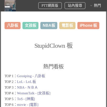
PTT網頁版
站內搜尋
熱門
八卦板
女孩板
NBA板
電影板
iPhone 板
日本旅遊板
表特板
股市板
炒房板
LoL板
StupidClown 板
美食板
熱門看板
TOP 1：
Gossiping - 八卦板
TOP 2：
LoL - LoL 板
TOP 3：
NBA - ＮＢＡ
TOP 4：
WomenTalk - [女孩板]
TOP 5：
ToS - [神魔]
TOP 6：
movie - [電影]