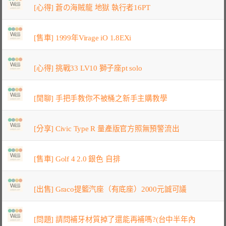
[心得] 蒼の海賊龍 地獄 執行者16PT
[售車] 1999年Virage iO 1.8EXi
[心得] 挑戰33 LV10 獅子座pt solo
[閒聊] 手把手教你不被桶之新手主購教學
[分享] Civic Type R 量產版官方照無預警流出
[售車] Golf 4 2.0 銀色 自排
[出售] Graco提籃汽座（有底座）2000元誠可議
[問題] 請問補牙材質掉了還能再補嗎?(台中半年內