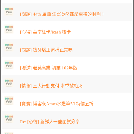
[問題] 44th 單曲 生寫竟然都給重複的啊啊！
[心得] 華南紅卡/icash 核卡
[問題] 拔牙矯正這樣正常嗎
[贈送] 老莫高業 初業 102年版
[情報] 三大行動支付 本季掀戰火
[寶寶] 博客來Amos水蠟筆5/1特價五折
Re: [心得] 新鮮人一些面試分享