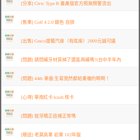
[分享] Civic Type R 量產版官方照無預警流出
[售車] Golf 4 2.0 銀色 自排
[出售] Graco提籃汽座（有底座）2000元誠可議
[問題] 請問補牙材質掉了還能再補嗎?(台中半年內
[問題] 44th 單曲 生寫竟然都給重複的啊啊！
[心得] 華南紅卡/icash 核卡
[問題] 拔牙矯正這樣正常嗎
[贈送] 老莫高業 初業 102年版