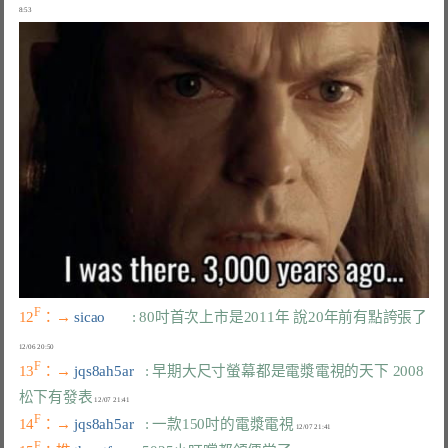
F
12
：→ 
sicao       
: 80吋首次上市是2011年 說20年前有點誇張了
F
13
：→ 
jqs8ah5ar   
: 早期大尺寸螢幕都是電漿電視的天下 2008
松下有發表
F
14
：→ 
jqs8ah5ar   
: 一款150吋的電漿電視
F