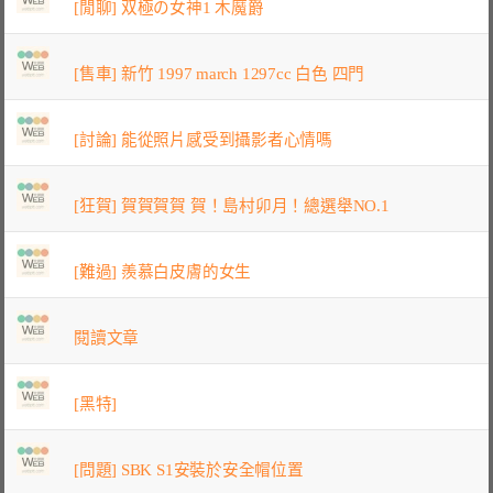
[閒聊] 双極の女神1 木魔爵
[售車] 新竹 1997 march 1297cc 白色 四門
[討論] 能從照片感受到攝影者心情嗎
[狂賀] 賀賀賀賀 賀！島村卯月！總選舉NO.1
[難過] 羨慕白皮膚的女生
閱讀文章
[黑特]
[問題] SBK S1安裝於安全帽位置