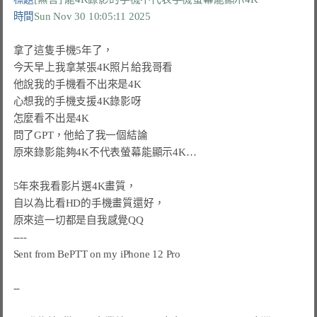
時間
Sun Nov 30 10:05:11 2025
拿了這隻手機5年了，

今天早上我拿某張4K照片給我哥看

他說我的手機看不出來是4K

心想我的手機支援4K錄影呀

怎麼看不出是4K

問了GPT，他給了我一個結論

原來錄影能夠4K不代表螢幕能顯示4K…

5年來我看影片選4K畫質，

自以為比看HD的手機畫質還好，

原來這一切都是自我感覺QQ

----

Sent from 
BePTT
 on my iPhone 12 Pro
