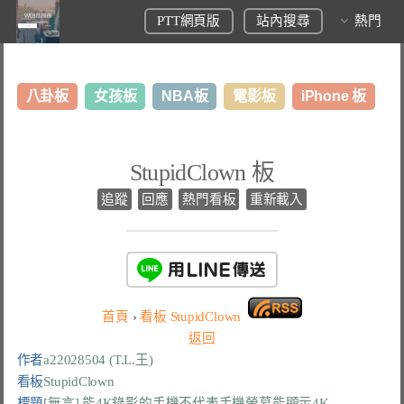
PTT網頁版
站內搜尋
熱門
八卦板
女孩板
NBA板
電影板
iPhone 板
日本旅遊板
表特板
股市板
炒房板
LoL板
StupidClown 板
美食板
追蹤
回應
熱門看板
重新載入
首頁
›
看板
StupidClown
返回
作者
a22028504 (T.L.王)
看板
StupidClown
標題
[無言] 能4K錄影的手機不代表手機螢幕能顯示4K