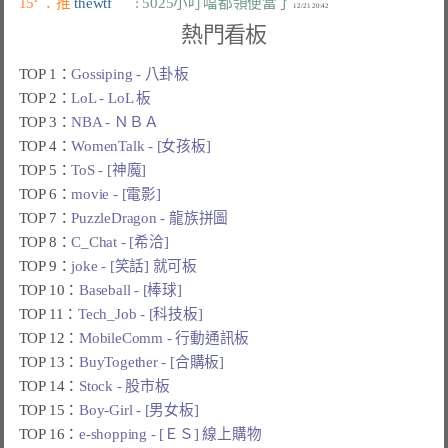
15
：推 
thewtf      
: 5025小叮噹都領便當了
熱門看板
TOP 1：
Gossiping - 八卦板
TOP 2：
LoL - LoL 板
TOP 3：
NBA - ＮＢＡ
TOP 4：
WomenTalk - [女孩板]
TOP 5：
ToS - [神魔]
TOP 6：
movie - [電影]
TOP 7：
PuzzleDragon - 龍族拼圖
TOP 8：
C_Chat - [希洽]
TOP 9：
joke - [笑話] 就可板
TOP 10：
Baseball - [棒球]
TOP 11：
Tech_Job - [科技板]
TOP 12：
MobileComm - 行動通訊板
TOP 13：
BuyTogether - [合購板]
TOP 14：
Stock - 股市板
TOP 15：
Boy-Girl - [男女板]
TOP 16：
e-shopping - [ＥＳ] 線上購物