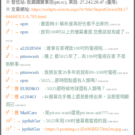
※ 文章網址: 
https://webptt.com/m.aspx?n=bbs/StupidClown/M.17
64468313.A.785.html
F
1
：→ 
opm         
: 畫面夠小 解析度再好也看不出來的
F
2
：→ 
opm         
: 放到100吋以上的螢幕畫面 您應該就有感了
 11/3
F
3
：→ 
a22028504   
: 誰會在家裡放100吋的電視啦…
F
4
：→ 
pttnowash   
: 樓上 都5025年了....有100吋電視在家 不是
新鮮事
F
5
：→ 
pttnowash   
: 我朋友家20多年前就有80~100吋電視
F
6
：→ 
opm         
: 5025...,那時間點還有人類嗎?
F
7
：推 
EURISKO     
: 5025那時候地球還有人類嗎？
F
8
：推 
a120463     
: 4k螢幕在手機上還是看得出來，沒那麼明顯
而已
F
9
：推 
MadCaro     
: 是ptt-no-wash還是ptt-now-ash???
F
10
：→ 
jqs8ah5ar   
: 5025年用100吋螢幕看電視的我
F
11
：→ 
jqs8ah5ar   
: 
https://i.postimg.cc/j5n96BJZ/74m2nt.jpg
 12/06 0