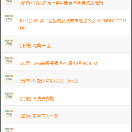
[問題/行為] 貓晚上進房間會不會有憋尿問題
Re: [閒聊] 選了錯誤的女孩成為魔法少女 XDDDDDDDD
DD
[正妹] 瑞典 一張
[心得] EMS高領長版毛衣.墨小樓MC1002
[分享] 丹龍隔熱紙GE55+33+22
[問題] 清洗洗衣機
[尋物] 窗台下的空間