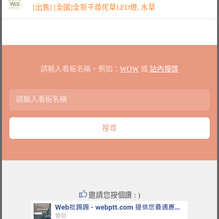
[出售] [全國]全新千尋侘草LED燈, 水草
請輸入看板名稱，例如：
WOW
或
站內搜尋
邀請您按個讚 : )