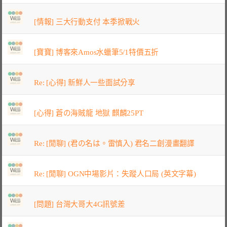
[情報] 三大行動支付 本季掀戰火
[寶寶] 博客來Amos水蠟筆5/1特價五折
Re: [心得] 新鮮人一些面試分享
[心得] 蒼の海賊龍 地獄 麒麟25PT
Re: [閒聊] (君の名は。雷慎入) 君名二創漫畫翻譯
Re: [閒聊] OGN中場影片：失蹤人口局 (英文字幕)
[問題] 台灣大哥大4G訊號差