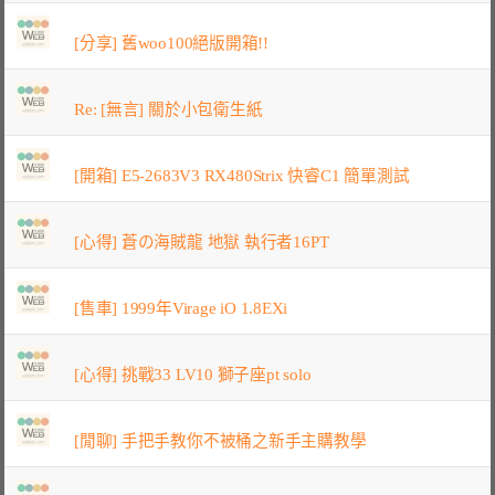
[分享] 舊woo100絕版開箱!!
Re: [無言] 關於小包衛生紙
[開箱] E5-2683V3 RX480Strix 快睿C1 簡單測試
[心得] 蒼の海賊龍 地獄 執行者16PT
[售車] 1999年Virage iO 1.8EXi
[心得] 挑戰33 LV10 獅子座pt solo
[閒聊] 手把手教你不被桶之新手主購教學