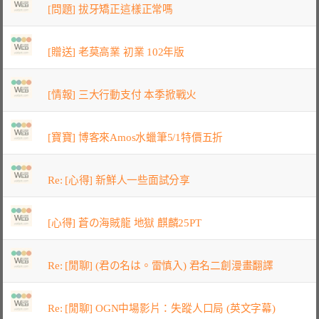
[問題] 拔牙矯正這樣正常嗎
[贈送] 老莫高業 初業 102年版
[情報] 三大行動支付 本季掀戰火
[寶寶] 博客來Amos水蠟筆5/1特價五折
Re: [心得] 新鮮人一些面試分享
[心得] 蒼の海賊龍 地獄 麒麟25PT
Re: [閒聊] (君の名は。雷慎入) 君名二創漫畫翻譯
Re: [閒聊] OGN中場影片：失蹤人口局 (英文字幕)