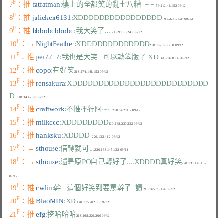
F
7
：推 
fatfatman
:樓上的全都笑的亂七八糟  = =
F
8
：推 
julieken6131
:XDDDDDDDDDDDDDDDD
F
9
：推 
bbbobobbobo
:我大笑了...
F
10
：→ 
NightFeather
:XDDDDDDDDDDDDD
F
11
：推 
pei7217
:我也是大笑   可以轉笨版了 XD
F
12
：推 
copo
:有好笑
F
13
：推 
rensakura
:XDDDDDDDDDDDDDDDDDDDDDDDDDD
D
F
14
：推 
craftwork
:不推不行阿~~
F
15
：推 
milkccc
:XDDDDDDDD
F
16
：推 
hanksku
:XDDDD
F
17
：→ 
sthouse
:借轉就可...
F
18
：→ 
sthouse
:還是原PO自己轉好了....XDDDD真好笑
220.138.145.132 
F
19
：推 
cwlin
:幹   這個好笑到要罵幹了  讚
F
20
：推 
BiaoMIN
:XD
F
21
：推 
efg
:挖哈哈哈