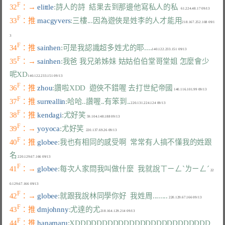
F
32
：→ 
elittle
:詩人的詩  結果去到那邊他寫私人的私
F
33
：推 
macgyvers
:三樓...因為遊俠是姓李的人才能用
218.167.252.108 09/1
F
34
：推 
sainhen
:可是我認識超多姓尤的耶....
F
35
：→ 
sainhen
:我爸 我兄弟姊妹 姑姑伯伯堂哥堂姐 怎麼會少
呢XD
F
36
：推 
zhou
:讚啦XDD  遊俠不錯喔 去打世紀帝國
F
37
：推 
surreallin
:哈哈..讚喔..有笨到..
F
38
：推 
kendagi
:尤好笑
F
39
：→ 
yoyoca
:尤好笑
F
40
：推 
globee
:我也有相同的感受啊  常常有人搞不懂我的姓跟
名
F
41
：→ 
globee
:每次人家問我叫做什麼  我就說ㄒㄧㄥˋㄌㄧㄥˊ
 22
F
42
：→ 
globee
:就跟我說林同學你好  我姓周........
F
43
：推 
dmjohnny
:尤達的尤
F
44
：推 
hanamaru
:XDDDDDDDDDDDDDDDDDDDDDDDDD