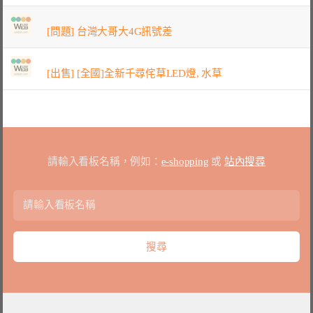
[問題] 台灣大哥大4G訊號差
[出售] [全國]全新千尋侘草LED燈, 水草
請輸入看板名稱，例如：
e-shopping
或
站內搜尋