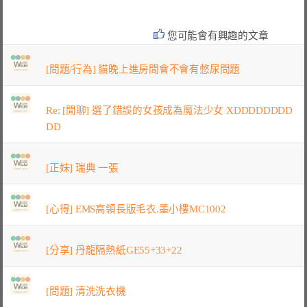
您可能會有興趣的文章
[問題/行為] 貓晚上進房間會不會有憋尿問題
Re: [閒聊] 選了錯誤的女孩成為魔法少女 XDDDDDDDD
DD
[正妹] 瑞典 一張
[心得] EMS高領長版毛衣.墨小樓MC1002
[分享] 丹龍隔熱紙GE55+33+22
[問題] 清洗洗衣機