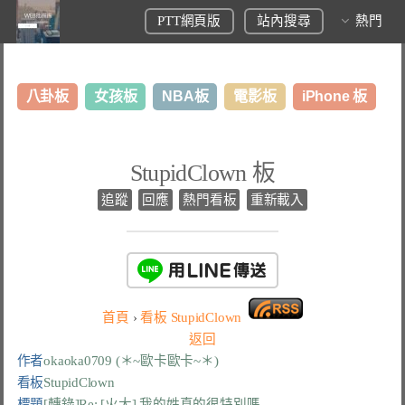
PTT網頁版
站內搜尋
熱門
八卦板
女孩板
NBA板
電影板
iPhone 板
日本旅遊板
表特板
股市板
炒房板
LoL板
StupidClown 板
美食板
追蹤
回應
熱門看板
重新載入
首頁
›
看板
StupidClown
返回
作者
okaoka0709 (＊~歐卡歐卡~＊)
看板
StupidClown
標題
[轉錄]Re: [火大] 我的姓真的很特別嗎