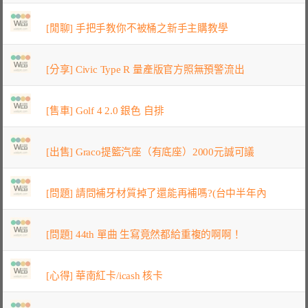
[閒聊] 手把手教你不被桶之新手主購教學
[分享] Civic Type R 量產版官方照無預警流出
[售車] Golf 4 2.0 銀色 自排
[出售] Graco提籃汽座（有底座）2000元誠可議
[問題] 請問補牙材質掉了還能再補嗎?(台中半年內
[問題] 44th 單曲 生寫竟然都給重複的啊啊！
[心得] 華南紅卡/icash 核卡