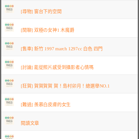
[尋物] 窗台下的空間
[閒聊] 双極の女神1 木魔爵
[售車] 新竹 1997 march 1297cc 白色 四門
[討論] 能從照片感受到攝影者心情嗎
[狂賀] 賀賀賀賀 賀！島村卯月！總選舉NO.1
[難過] 羨慕白皮膚的女生
閱讀文章