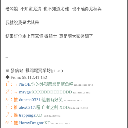
老闆娘  不知道尤清  也不知道尤雅   也不曉得尤秋興

我就說我是尤其是

結果訂位本上面寫個 遊騎士  真是讓大家笑翻了

F
1
：→ 
NirOE
:你的外號應該是魷魚吧
F
2
：→ 
mayge
:XXXDDDDDDDDDD
F
3
：推 
duncan0331
:這個有好笑
F
4
：推 
alex0217
:喔 亡者之劍 XDD
F
5
：推 
trappings
:XD
F
6
：推 
HornyDragon
:XD