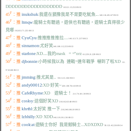
DDDDDDDDDDDDDDDDDD
F
45
：推 
inukshuk
:我還在猶豫我是不是要吃魷魚...
F
46
：推 
ltmqw
:龍騎士有聽過，遊俠也有聽過，遊騎士真得很少
見哪
F
47
：推 
CyuCyu
:推推推推推拉....
F
48
：推 
sinnamon
:尤好笑
F
49
：推 
starlone
:XD....我的mask   = ="orz
F
50
：推 
djbonnie
:小時候我以為  連戰=連年戰爭  嚇到了啦XD
    61.
F
51
：推 
jmming
:推尤其是..
F
52
：推 
andy00012
:XD 好笑~
F
53
：推 
CafeRhyme
:XD　遊騎士！
F
54
：推 
cosloy
:這個好笑XD
F
55
：推 
khrthl
:太好笑 推一下
F
56
：推 
lzhhilly
:XD XDD
F
57
：推 
coolcat
:遊騎士你好  我是鯨騎士...XDXDXD