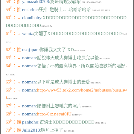
F
58
：推 
yamazaki0708
:我是精銳洨戰象
F
59
：推 
enshrine
:狂推  遊騎士.....哈哈哈哈哈
F
60
：→ 
cloudbaby
:XDDDDDDDDDDDDDDDDDDDDDDDDD
DDDDDDDDDDD
F
61
：→ 
wentz
:笑翻了XDDDDDDDDDDDDDDDDDDDDDD
 09/17 
F
62
：推 
usojapan
:你讓我大笑了 XD
F
63
：→ 
notman
:話說昨天成大狗博士吃屎完以後
F
64
：→ 
notman
:領悟了cp的最高境界，所以開始喜歡新的嗜好
 0
F
65
：→ 
notman
:以下就是成大狗博士的最愛
F
66
：→ 
notman
:
http://www53.tok2.com/home2/nobutaso/busu.sw
f
F
67
：→ 
notman
:順便附上怒吼完的照片
F
68
：→ 
notman
:
http://0rz.net/af0IU
F
69
：推 
panhoho
:遊騎士XDDDDDDDDDDDD
F
70
：推 
Julia2013
:嘴角上揚了