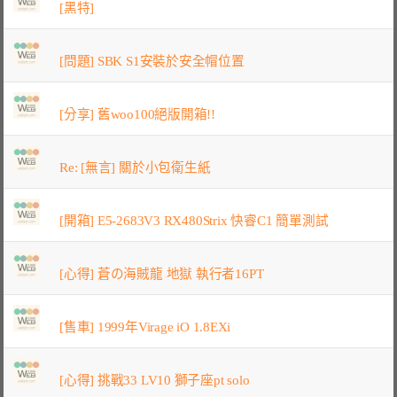
[黑特]
[問題] SBK S1安裝於安全帽位置
[分享] 舊woo100絕版開箱!!
Re: [無言] 關於小包衛生紙
[開箱] E5-2683V3 RX480Strix 快睿C1 簡單測試
[心得] 蒼の海賊龍 地獄 執行者16PT
[售車] 1999年Virage iO 1.8EXi
[心得] 挑戰33 LV10 獅子座pt solo