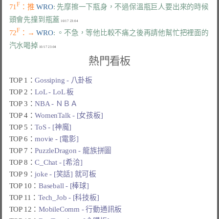
F
71
：推 
WRO
: 先摩擦一下瓶身，不過保溫瓶巨人要出來的時候
頭會先撞到瓶蓋
F
72
：→ 
WRO
: 。不急，等他比較不痛之後再請他幫忙把裡面的
汽水喝掉
熱門看板
TOP 1：
Gossiping - 八卦板
TOP 2：
LoL - LoL 板
TOP 3：
NBA - ＮＢＡ
TOP 4：
WomenTalk - [女孩板]
TOP 5：
ToS - [神魔]
TOP 6：
movie - [電影]
TOP 7：
PuzzleDragon - 龍族拼圖
TOP 8：
C_Chat - [希洽]
TOP 9：
joke - [笑話] 就可板
TOP 10：
Baseball - [棒球]
TOP 11：
Tech_Job - [科技板]
TOP 12：
MobileComm - 行動通訊板