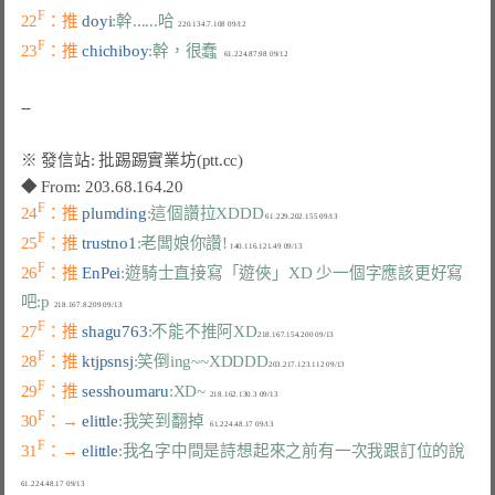
F
22
：推 
doyi
:幹......哈
F
23
：推 
chichiboy
:幹，很蠢
F
24
：推 
plumding
:這個讚拉XDDD
F
25
：推 
trustno1
:老闆娘你讚!
F
26
：推 
EnPei
:遊騎士直接寫「遊俠」XD 少一個字應該更好寫
吧:p
F
27
：推 
shagu763
:不能不推阿XD
F
28
：推 
ktjpsnsj
:笑倒ing~~XDDDD
F
29
：推 
sesshoumaru
:XD~
F
30
：→ 
elittle
:我笑到翻掉
F
31
：→ 
elittle
:我名字中間是詩想起來之前有一次我跟訂位的說