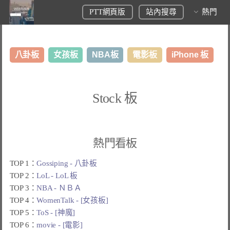
PTT網頁版
站內搜尋
熱門
八卦板
女孩板
NBA板
電影板
iPhone 板
日本旅遊板
表特板
股市板
炒房板
LoL板
Stock 板
美食板
熱門看板
TOP 1：
Gossiping - 八卦板
TOP 2：
LoL - LoL 板
TOP 3：
NBA - ＮＢＡ
TOP 4：
WomenTalk - [女孩板]
TOP 5：
ToS - [神魔]
TOP 6：
movie - [電影]