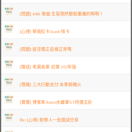
[問題] 44th 單曲 生寫竟然都給重複的啊啊！
[心得] 華南紅卡/icash 核卡
[問題] 拔牙矯正這樣正常嗎
[贈送] 老莫高業 初業 102年版
[情報] 三大行動支付 本季掀戰火
[寶寶] 博客來Amos水蠟筆5/1特價五折
Re: [心得] 新鮮人一些面試分享