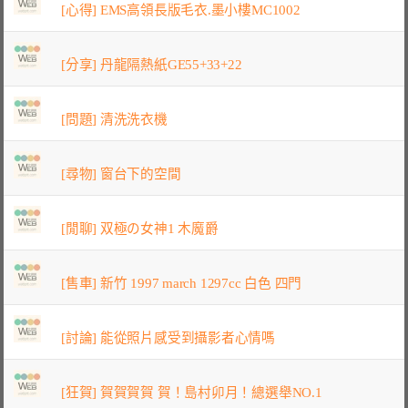
[心得] EMS高領長版毛衣.墨小樓MC1002
[分享] 丹龍隔熱紙GE55+33+22
[問題] 清洗洗衣機
[尋物] 窗台下的空間
[閒聊] 双極の女神1 木魔爵
[售車] 新竹 1997 march 1297cc 白色 四門
[討論] 能從照片感受到攝影者心情嗎
[狂賀] 賀賀賀賀 賀！島村卯月！總選舉NO.1