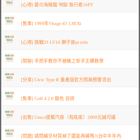
[心得] 蒼の海賊龍 地獄 執行者16PT
[售車] 1999年Virage iO 1.8EXi
[心得] 挑戰33 LV10 獅子座pt solo
[閒聊] 手把手教你不被桶之新手主購教學
[分享] Civic Type R 量產版官方照無預警流出
[售車] Golf 4 2.0 銀色 自排
[出售] Graco提籃汽座（有底座）2000元誠可議
[問題] 請問補牙材質掉了還能再補嗎?(台中半年內