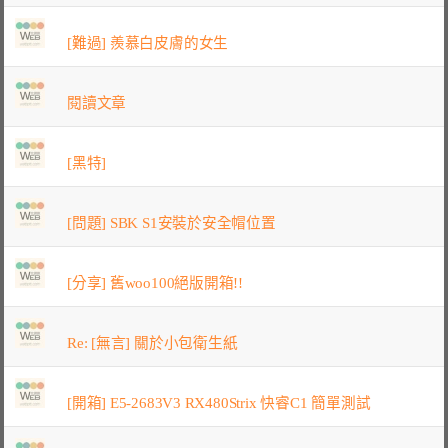
[難過] 羨慕白皮膚的女生
閱讀文章
[黑特]
[問題] SBK S1安裝於安全帽位置
[分享] 舊woo100絕版開箱!!
Re: [無言] 關於小包衛生紙
[開箱] E5-2683V3 RX480Strix 快睿C1 簡單測試