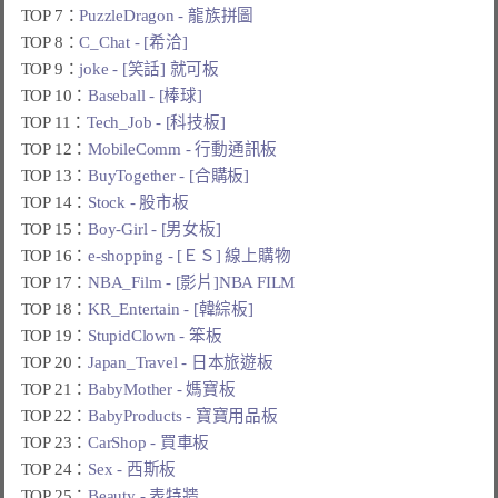
TOP 7：
PuzzleDragon - 龍族拼圖
TOP 8：
C_Chat - [希洽]
TOP 9：
joke - [笑話] 就可板
TOP 10：
Baseball - [棒球]
TOP 11：
Tech_Job - [科技板]
TOP 12：
MobileComm - 行動通訊板
TOP 13：
BuyTogether - [合購板]
TOP 14：
Stock - 股市板
TOP 15：
Boy-Girl - [男女板]
TOP 16：
e-shopping - [ＥＳ] 線上購物
TOP 17：
NBA_Film - [影片]NBA FILM
TOP 18：
KR_Entertain - [韓綜板]
TOP 19：
StupidClown - 笨板
TOP 20：
Japan_Travel - 日本旅遊板
TOP 21：
BabyMother - 媽寶板
TOP 22：
BabyProducts - 寶寶用品板
TOP 23：
CarShop - 買車板
TOP 24：
Sex - 西斯板
TOP 25：
Beauty - 表特牆