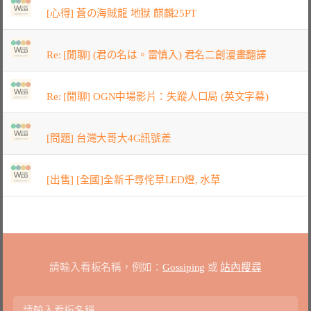
[心得] 蒼の海賊龍 地獄 麒麟25PT
Re: [閒聊] (君の名は。雷慎入) 君名二創漫畫翻譯
Re: [閒聊] OGN中場影片：失蹤人口局 (英文字幕)
[問題] 台灣大哥大4G訊號差
[出售] [全國]全新千尋侘草LED燈, 水草
請輸入看板名稱，例如：
Gossiping
或
站內搜尋