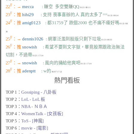
F
22
：→ 
mecca       
: 賺空  多空雙賺QQ
F
23
：推 
hihi29      
: 支持 喪事喜辦的人 真的太多了==
F
24
：推 
amig0123    
: 都31759了 跌個2000 也不痛不癢好嗎
 01/21 08:
F
25
：→ 
dennis1026  
: 網軍泛濫到股版只剩下垃圾
F
26
：推 
snowish     
: 希望不要到文字獄，畢竟股票跟政治無法
切割，不過帶
F
27
：→ 
snowish     
: 風向的捅給他爽吧
F
28
：推 
adenptt     
: w的
熱門看板
TOP 1：
Gossiping - 八卦板
TOP 2：
LoL - LoL 板
TOP 3：
NBA - ＮＢＡ
TOP 4：
WomenTalk - [女孩板]
TOP 5：
ToS - [神魔]
TOP 6：
movie - [電影]