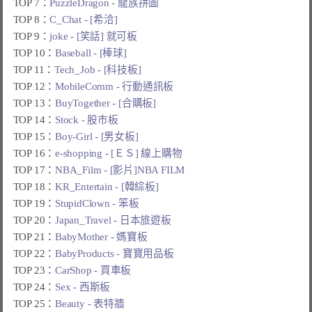
TOP 7：
PuzzleDragon - 龍族拼圖
TOP 8：
C_Chat - [希洽]
TOP 9：
joke - [笑話] 就可板
TOP 10：
Baseball - [棒球]
TOP 11：
Tech_Job - [科技板]
TOP 12：
MobileComm - 行動通訊板
TOP 13：
BuyTogether - [合購板]
TOP 14：
Stock - 股市板
TOP 15：
Boy-Girl - [男女板]
TOP 16：
e-shopping - [ＥＳ] 線上購物
TOP 17：
NBA_Film - [影片]NBA FILM
TOP 18：
KR_Entertain - [韓綜板]
TOP 19：
StupidClown - 笨板
TOP 20：
Japan_Travel - 日本旅遊板
TOP 21：
BabyMother - 媽寶板
TOP 22：
BabyProducts - 寶寶用品板
TOP 23：
CarShop - 買車板
TOP 24：
Sex - 西斯板
TOP 25：
Beauty - 表特牆