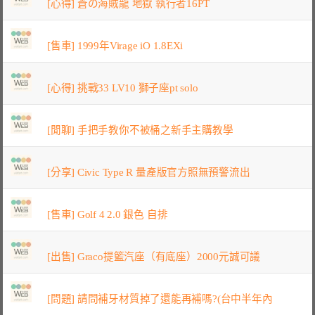
[心得] 蒼の海賊龍 地獄 執行者16PT
[售車] 1999年Virage iO 1.8EXi
[心得] 挑戰33 LV10 獅子座pt solo
[閒聊] 手把手教你不被桶之新手主購教學
[分享] Civic Type R 量產版官方照無預警流出
[售車] Golf 4 2.0 銀色 自排
[出售] Graco提籃汽座（有底座）2000元誠可議
[問題] 請問補牙材質掉了還能再補嗎?(台中半年內