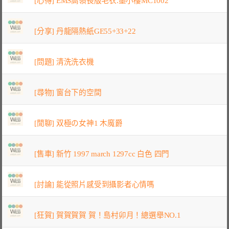
[心得] EMS高領長版毛衣.墨小樓MC1002
[分享] 丹龍隔熱紙GE55+33+22
[問題] 清洗洗衣機
[尋物] 窗台下的空間
[閒聊] 双極の女神1 木魔爵
[售車] 新竹 1997 march 1297cc 白色 四門
[討論] 能從照片感受到攝影者心情嗎
[狂賀] 賀賀賀賀 賀！島村卯月！總選舉NO.1