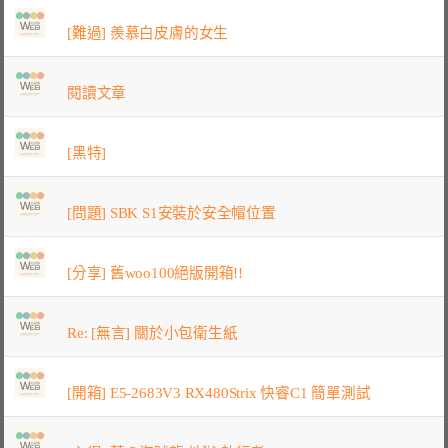
[難過] 羨慕白皮膚的女生
閱讀文章
[黑特]
[問題] SBK S1安裝於安全帽位置
[分享] 舊woo100絕版開箱!!
Re: [無言] 關於小包衛生紙
[開箱] E5-2683V3 RX480Strix 快睿C1 簡單測試