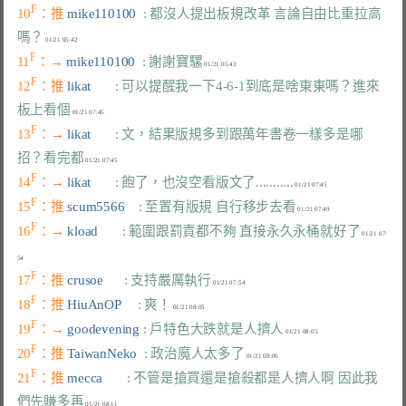
F
10
：推 
mike110100  
: 都沒人提出板規改革 言論自由比重拉高
嗎？
F
11
：→ 
mike110100  
: 謝謝寶騾
F
12
：推 
likat       
: 可以提醒我一下4-6-1到底是啥東東嗎？進來
板上看個
F
13
：→ 
likat       
: 文，結果版規多到跟萬年書卷一樣多是哪
招？看完都
F
14
：→ 
likat       
: 飽了，也沒空看版文了...........
F
15
：推 
scum5566    
: 至置有版規 自行移步去看
F
16
：→ 
kload       
: 範圍跟罰責都不夠 直接永久永桶就好了
 01/21 07:
F
17
：推 
crusoe      
: 支持嚴厲執行
F
18
：推 
HiuAnOP     
: 爽！
F
19
：→ 
goodevening 
: 戶特色大跌就是人擠人
F
20
：推 
TaiwanNeko  
: 政治魔人太多了
F
21
：推 
mecca       
: 不管是搶買還是搶殺都是人擠人啊 因此我
們先賺多再