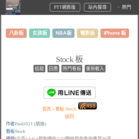
PTT網頁版
站內搜尋
熱門
八卦板
女孩板
NBA板
電影板
iPhone 板
日本旅遊板
表特板
股市板
炒房板
LoL板
Stock 板
美食板
追蹤
回應
熱門看板
重新載入
首頁
›
看板
Stock
返回
作者
Paul1021 (胡迪)
看板
Stock
標題
[公告] 4-6-1罰則將在1/22開始到年底加重至30天 