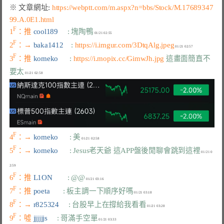
※ 文章網址: 
https://webptt.com/m.aspx?n=bbs/Stock/M.17689347
99.A.0E1.html
F
1
：推 
cool189     
: 塊陶鴨
F
2
：→ 
baka1412    
: 
https://i.imgur.com/3DtqAlg.jpeg
F
3
：推 
komeko      
: 
https://i.mopix.cc/GimwJh.jpg
 這畫面簡直不
要太
F
4
：→ 
komeko      
: 美
F
5
：→ 
komeko      
: Jesus老天爺 這APP盤後閒聊會跳到這裡
 01/21 0
F
6
：推 
L1ON        
: @@
F
7
：推 
poeta       
: 板主調一下順序好嗎
F
8
：→ 
r825324     
: 台股早上在撐給我看看
F
9
：噓 
jjjjjjs     
: 哥滿手空單