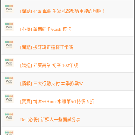
[問題] 44th 單曲 生寫竟然都給重複的啊啊！
[心得] 華南紅卡/icash 核卡
[問題] 拔牙矯正這樣正常嗎
[贈送] 老莫高業 初業 102年版
[情報] 三大行動支付 本季掀戰火
[寶寶] 博客來Amos水蠟筆5/1特價五折
Re: [心得] 新鮮人一些面試分享