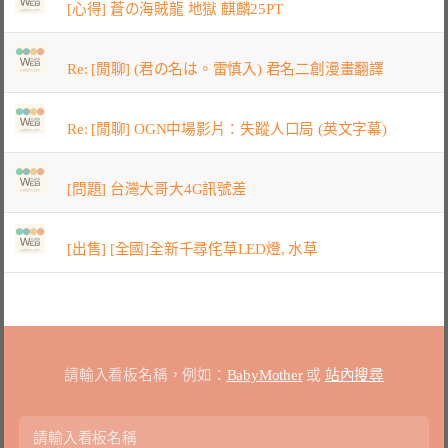
[心得] 蒼の海賊龍 地獄 麒麟25PT
Re: [閒聊] (君の名は。雷慎入) 君名二創漫畫翻譯
Re: [閒聊] OGN中場影片：失蹤人口局 (英文字幕)
[問題] 台灣大哥大4G訊號差
[出售] [全國]全新千尋侘草LED燈, 水草
請輸入看板名稱，例如：
BabyMother
或
站內搜尋