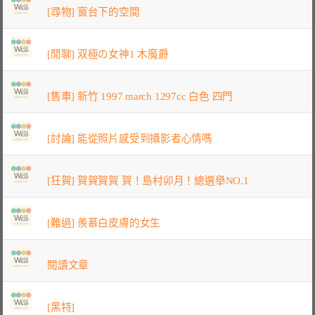
[尋物] 窗台下的空間
[閒聊] 双極の女神1 木魔爵
[售車] 新竹 1997 march 1297cc 白色 四門
[討論] 能從照片感受到攝影者心情嗎
[狂賀] 賀賀賀賀 賀！島村卯月！總選舉NO.1
[難過] 羨慕白皮膚的女生
閱讀文章
[黑特]