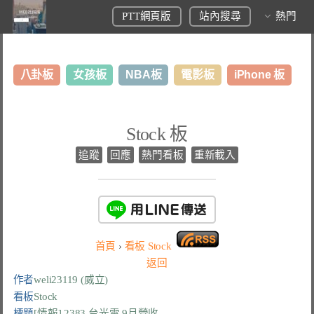
PTT網頁版
站內搜尋
熱門
八卦板
女孩板
NBA板
電影板
iPhone 板
日本旅遊板
表特板
股市板
炒房板
LoL板
Stock 板
美食板
追蹤
回應
熱門看板
重新載入
首頁
›
看板
Stock
返回
作者
weli23119 (威立)
看板
Stock
標題
[情報] 2383 台光電 9月營收