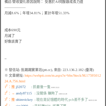
備註/營收變化原因說明： 受惠於AI伺服器成長力道

——————

月減8.6%；年增34.81%；累計年增51.33%

成本690元

月減了

好像該賣了

※ 文章網址: 
https://webptt.com/m.aspx?n=bbs/Stock/M.17595012
24.A.756.html
F
1
：推 
j32072      
: 抓最後一隻
F
2
：→ 
andy87115   
: 沒關係 賺夠了
F
3
：推 
ohimvickey  
: 現在是記憶體的時代 pcb差不多了
F
4
：→ 
sim3000     
: 牙科賺85% 該賣了嗎