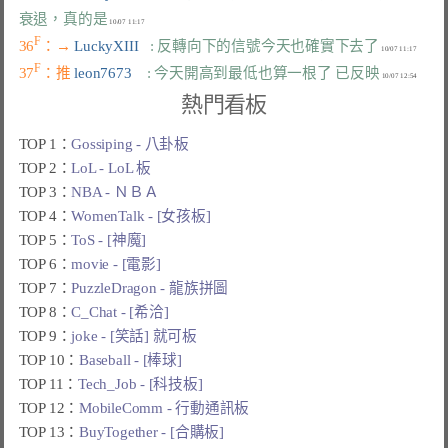
衰退，真的是
F
36
：→ 
LuckyXIII   
: 反轉向下的信號今天也確實下去了
F
37
：推 
leon7673    
: 今天開高到最低也算一根了 已反映
熱門看板
TOP 1：
Gossiping - 八卦板
TOP 2：
LoL - LoL 板
TOP 3：
NBA - ＮＢＡ
TOP 4：
WomenTalk - [女孩板]
TOP 5：
ToS - [神魔]
TOP 6：
movie - [電影]
TOP 7：
PuzzleDragon - 龍族拼圖
TOP 8：
C_Chat - [希洽]
TOP 9：
joke - [笑話] 就可板
TOP 10：
Baseball - [棒球]
TOP 11：
Tech_Job - [科技板]
TOP 12：
MobileComm - 行動通訊板
TOP 13：
BuyTogether - [合購板]