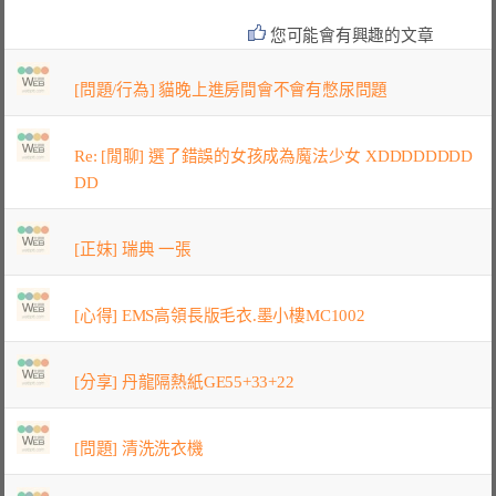
您可能會有興趣的文章
[問題/行為] 貓晚上進房間會不會有憋尿問題
Re: [閒聊] 選了錯誤的女孩成為魔法少女 XDDDDDDDD
DD
[正妹] 瑞典 一張
[心得] EMS高領長版毛衣.墨小樓MC1002
[分享] 丹龍隔熱紙GE55+33+22
[問題] 清洗洗衣機