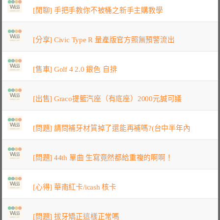
[閒聊] 手把手教你不被桶之新手主購教學
[分享] Civic Type R 量產版官方照無預警流出
[售車] Golf 4 2.0 銀色 自排
[出售] Graco提籃汽座（有底座）2000元誠可議
[問題] 請問補牙材質掉了還能再補嗎?(台中半年內
[問題] 44th 單曲 生寫竟然都給重複的啊啊！
[心得] 華南紅卡/icash 核卡
[問題] 拔牙矯正這樣正常嗎