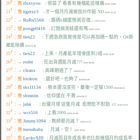
F
20
：推 
ifuxxyou    
: 很猛了 看看有幾檔能這樣飆
F
21
：推 
tigerzz3    
: 才一個月月減被說炒作股 XD
F
22
：→ 
RuRu5566    
: 籌碼k線還預測百億...
F
23
：噓 
pongp0416   
: 訂閱搞笑蛙還有嗎
F
24
：推 
tien22      
: 下週急跌我覺得是可以再加碼一點的，Q4新
產能陸續
F
25
：→ 
tien22      
: 上來，月產能年增會達到2成
F
26
：→ 
roder       
: 狂出貨還能月減???
F
27
：→ 
cleanx      
: 高峰期過了？
F
28
：推 
bioleon     
: 還好吧，也夠了
F
29
：推 
sks11134    
: 根本還沒漲完，最後一定碰1500
F
30
：推 
shinnim     
: 信仰還在 不賣
F
31
：→ 
jalai       
: 台燿月增 這隻月減  愈想愈不對勁  cc
F
32
：→ 
wcs516      
: 上看2000
F
33
：推 
Jimmy1094   
: 教師節月減？
F
34
：推 
mennbaby    
: 月減，空！
F
35
：推 
LuckyXIII   
: 月減而且年成長率也比前幾個月的成長率