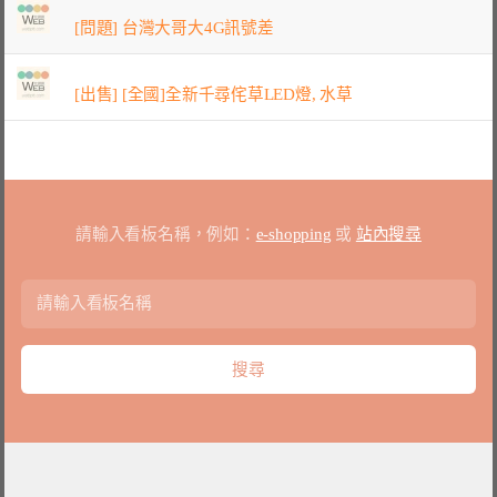
[問題] 台灣大哥大4G訊號差
[出售] [全國]全新千尋侘草LED燈, 水草
請輸入看板名稱，例如：
e-shopping
或
站內搜尋