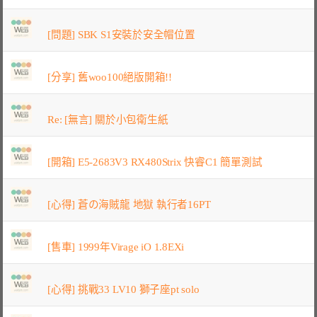
[問題] SBK S1安裝於安全帽位置
[分享] 舊woo100絕版開箱!!
Re: [無言] 關於小包衛生紙
[開箱] E5-2683V3 RX480Strix 快睿C1 簡單測試
[心得] 蒼の海賊龍 地獄 執行者16PT
[售車] 1999年Virage iO 1.8EXi
[心得] 挑戰33 LV10 獅子座pt solo