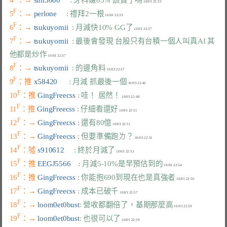
F
5
：→ 
perlone     
: 禮拜2一根
F
6
：→ 
tsukuyomii  
: 月減快10% GG了
F
7
：→ 
tsukuyomii  
: 最後會發現 台股只有台積一個人叫真AI 其
他都是炒作
F
8
：→ 
tsukuyomii  
: 的邊角料
F
9
：推 
x58420      
: 月減 抓最後一個
F
10
：推 
GingFreecss 
: 哇！ 居然！
F
11
：推 
GingFreecss 
: 仔細看還好
F
12
：→ 
GingFreecss 
: 還有80億
F
13
：→ 
GingFreecss 
: 但要準備跑ㄌ？
F
14
：噓 
s910612     
: 終於月減了
F
15
：推 
EEGJ5566    
: 月減5-10%是早預估到的
F
16
：推 
GingFreecss 
: 你能抱690到現在也是真強者
F
17
：→ 
GingFreecss 
: 成本已破千
F
18
：→ 
loom0et0bust
: 營收都翻倍了，基期那麼高
F
19
：→ 
loom0et0bust
: 也很可以了