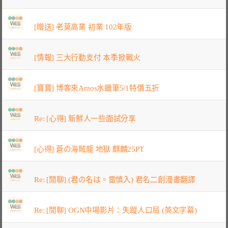
[贈送] 老莫高業 初業 102年版
[情報] 三大行動支付 本季掀戰火
[寶寶] 博客來Amos水蠟筆5/1特價五折
Re: [心得] 新鮮人一些面試分享
[心得] 蒼の海賊龍 地獄 麒麟25PT
Re: [閒聊] (君の名は。雷慎入) 君名二創漫畫翻譯
Re: [閒聊] OGN中場影片：失蹤人口局 (英文字幕)