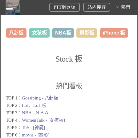
PTT網頁版
站內搜尋
熱門
八卦板
女孩板
NBA板
電影板
iPhone 板
日本旅遊板
表特板
股市板
炒房板
LoL板
Stock 板
美食板
熱門看板
TOP 1：
Gossiping - 八卦板
TOP 2：
LoL - LoL 板
TOP 3：
NBA - ＮＢＡ
TOP 4：
WomenTalk - [女孩板]
TOP 5：
ToS - [神魔]
TOP 6：
movie - [電影]