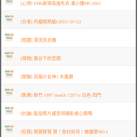
[心得] EMS高領長版毛衣.墨小樓MC1002
[分享] 丹龍隔熱紙GE55+33+22
[問題] 清洗洗衣機
[尋物] 窗台下的空間
[閒聊] 双極の女神1 木魔爵
[售車] 新竹 1997 march 1297cc 白色 四門
[討論] 能從照片感受到攝影者心情嗎
[狂賀] 賀賀賀賀 賀！島村卯月！總選舉NO.1