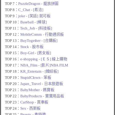
TOP 7：
PuzzleDragon - 龍族拼圖
TOP 8：
C_Chat - [希洽]
TOP 9：
joke - [笑話] 就可板
TOP 10：
Baseball - [棒球]
TOP 11：
Tech_Job - [科技板]
TOP 12：
MobileComm - 行動通訊板
TOP 13：
BuyTogether - [合購板]
TOP 14：
Stock - 股市板
TOP 15：
Boy-Girl - [男女板]
TOP 16：
e-shopping - [ＥＳ] 線上購物
TOP 17：
NBA_Film - [影片]NBA FILM
TOP 18：
KR_Entertain - [韓綜板]
TOP 19：
StupidClown - 笨板
TOP 20：
Japan_Travel - 日本旅遊板
TOP 21：
BabyMother - 媽寶板
TOP 22：
BabyProducts - 寶寶用品板
TOP 23：
CarShop - 買車板
TOP 24：
Sex - 西斯板
TOP 25：
Beauty - 表特牆