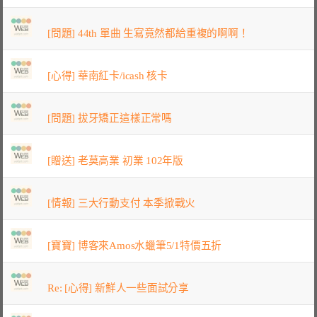
[問題] 44th 單曲 生寫竟然都給重複的啊啊！
[心得] 華南紅卡/icash 核卡
[問題] 拔牙矯正這樣正常嗎
[贈送] 老莫高業 初業 102年版
[情報] 三大行動支付 本季掀戰火
[寶寶] 博客來Amos水蠟筆5/1特價五折
Re: [心得] 新鮮人一些面試分享