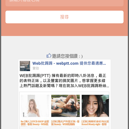
邀請您按個讚 : )