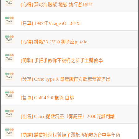
[心得] 蒼の海賊龍 地獄 執行者16PT
[售車] 1999年Virage iO 1.8EXi
[心得] 挑戰33 LV10 獅子座pt solo
[閒聊] 手把手教你不被桶之新手主購教學
[分享] Civic Type R 量產版官方照無預警流出
[售車] Golf 4 2.0 銀色 自排
[出售] Graco提籃汽座（有底座）2000元誠可議
[問題] 請問補牙材質掉了還能再補嗎?(台中半年內