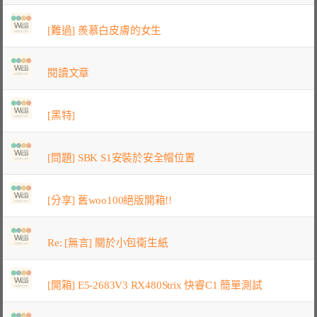
[難過] 羨慕白皮膚的女生
閱讀文章
[黑特]
[問題] SBK S1安裝於安全帽位置
[分享] 舊woo100絕版開箱!!
Re: [無言] 關於小包衛生紙
[開箱] E5-2683V3 RX480Strix 快睿C1 簡單測試