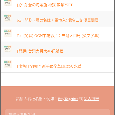
[心得] 蒼の海賊龍 地獄 麒麟25PT
Re: [閒聊] (君の名は。雷慎入) 君名二創漫畫翻譯
Re: [閒聊] OGN中場影片：失蹤人口局 (英文字幕)
[問題] 台灣大哥大4G訊號差
[出售] [全國]全新千尋侘草LED燈, 水草
請輸入看板名稱，例如：
BuyTogether
或
站內搜尋