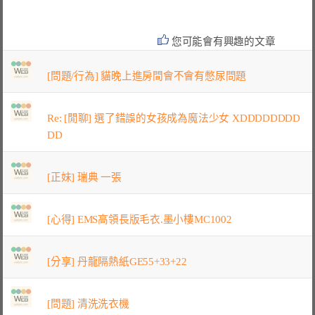
您可能會有興趣的文章
[問題/行為] 貓晚上進房間會不會有憋尿問題
Re: [閒聊] 選了錯誤的女孩成為魔法少女 XDDDDDDDD
DD
[正妹] 瑞典 一張
[心得] EMS高領長版毛衣.墨小樓MC1002
[分享] 丹龍隔熱紙GE55+33+22
[問題] 清洗洗衣機