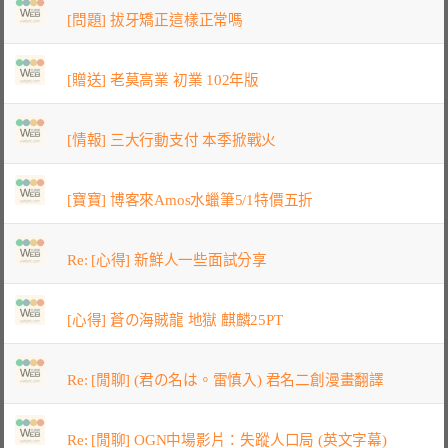
[問題] 拔牙矯正這樣正常嗎
[贈送] 老莫高業 初業 102年版
[情報] 三大行動支付 本季掀戰火
[寶寶] 博客來Amos水蠟筆5/1特價五折
Re: [心得] 新鮮人一些面試分享
[心得] 蒼の海賊龍 地獄 麒麟25PT
Re: [閒聊] (君の名は。雷慎入) 君名二創漫畫翻譯
Re: [閒聊] OGN中場影片：失蹤人口局 (英文字幕)