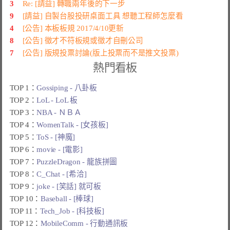
3
Re: [請益] 轉職兩年後的下一步
9
[請益] 自製台股投研桌面工具 想聽工程師怎麼看
4
[公告] 本板板規 2017/4/10更新
8
[公告] 徵才不符板規或徵才自刪公司
7
[公告] 版規投票討論(版上投票而不是推文投票)
熱門看板
TOP 1：
Gossiping - 八卦板
TOP 2：
LoL - LoL 板
TOP 3：
NBA - ＮＢＡ
TOP 4：
WomenTalk - [女孩板]
TOP 5：
ToS - [神魔]
TOP 6：
movie - [電影]
TOP 7：
PuzzleDragon - 龍族拼圖
TOP 8：
C_Chat - [希洽]
TOP 9：
joke - [笑話] 就可板
TOP 10：
Baseball - [棒球]
TOP 11：
Tech_Job - [科技板]
TOP 12：
MobileComm - 行動通訊板