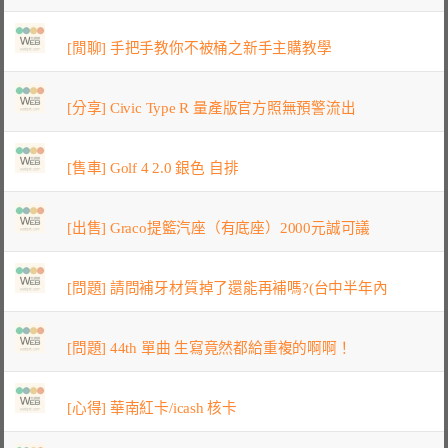
[閒聊] 手把手教你不被桶之新手主購教學
[分享] Civic Type R 量產版官方照無預警流出
[售車] Golf 4 2.0 銀色 自排
[出售] Graco提籃汽座（有底座）2000元誠可議
[問題] 請問補牙材質掉了還能再補嗎?(台中半年內
[問題] 44th 單曲 生寫竟然都給重複的啊啊！
[心得] 華南紅卡/icash 核卡