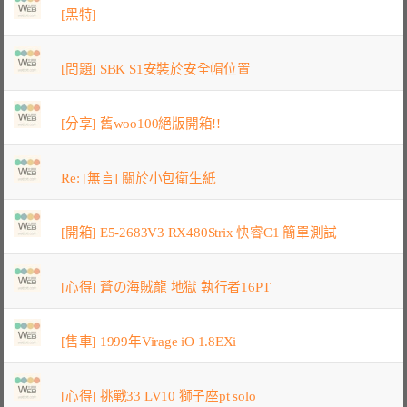
[黑特]
[問題] SBK S1安裝於安全帽位置
[分享] 舊woo100絕版開箱!!
Re: [無言] 關於小包衛生紙
[開箱] E5-2683V3 RX480Strix 快睿C1 簡單測試
[心得] 蒼の海賊龍 地獄 執行者16PT
[售車] 1999年Virage iO 1.8EXi
[心得] 挑戰33 LV10 獅子座pt solo