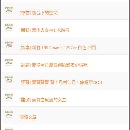
[尋物] 窗台下的空間
[閒聊] 双極の女神1 木魔爵
[售車] 新竹 1997 march 1297cc 白色 四門
[討論] 能從照片感受到攝影者心情嗎
[狂賀] 賀賀賀賀 賀！島村卯月！總選舉NO.1
[難過] 羨慕白皮膚的女生
閱讀文章