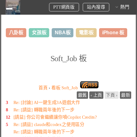
PTT網頁版
站內搜尋
熱門
八卦板
女孩板
NBA板
電影板
iPhone 板
日本旅遊板
表特板
股市板
炒房板
LoL板
Soft_Job 板
美食板
首頁
›
看板
Soft_Job
最舊
‹ 上頁
下頁 ›
最新
3
Re: [討論] AI一鍵生成3A遊戲大作
8
Re: [請益] 轉職兩年後的下一步
12
[請益] 你公司會繼續讓你噴Copilot Credits?
5
Re: [請益] claude和codex之使用區分
Re: [請益] 轉職兩年後的下一步