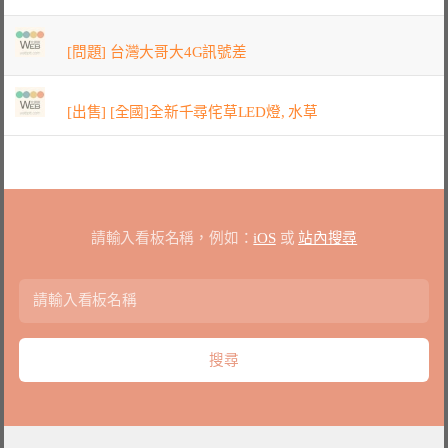
[問題] 台灣大哥大4G訊號差
[出售] [全國]全新千尋侘草LED燈, 水草
請輸入看板名稱，例如：
iOS
或
站內搜尋