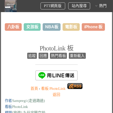
PTT網頁版
站內搜尋
熱門
八卦板
女孩板
NBA板
電影板
iPhone 板
日本旅遊板
表特板
股市板
炒房板
LoL板
PhotoLink 板
美食板
追蹤
回應
熱門看板
重新載入
首頁
›
看板
PhotoLink
返回
作者
Sampregi (走過路過)
看板
PhotoLink
標題
[旅遊] 九份宜蘭空拍