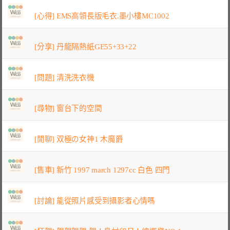
[心得] EMS高領長版毛衣.墨小樓MC1002
[分享] 丹龍隔熱紙GE55+33+22
[問題] 清洗洗衣機
[尋物] 窗台下的空間
[閒聊] 双極の女神1 木魔爵
[售車] 新竹 1997 march 1297cc 白色 四門
[討論] 能從照片感受到攝影者心情嗎