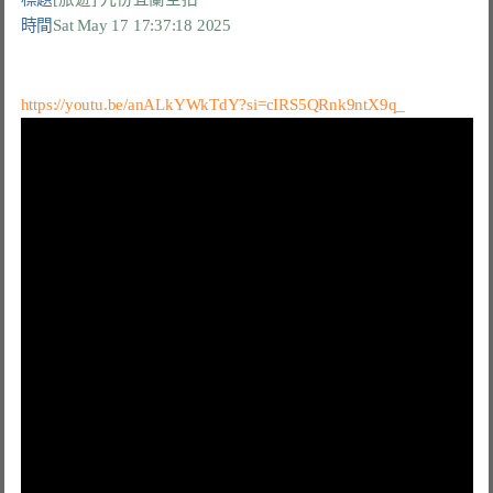
時間
Sat May 17 17:37:18 2025
https://youtu.be/anALkYWkTdY?si=cIRS5QRnk9ntX9q_