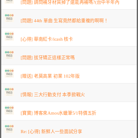
[問題] 請問補牙材質掉了還能再補嗎?(台中半年內
[問題] 44th 單曲 生寫竟然都給重複的啊啊！
[心得] 華南紅卡/icash 核卡
[問題] 拔牙矯正這樣正常嗎
[贈送] 老莫高業 初業 102年版
[情報] 三大行動支付 本季掀戰火
[寶寶] 博客來Amos水蠟筆5/1特價五折
Re: [心得] 新鮮人一些面試分享