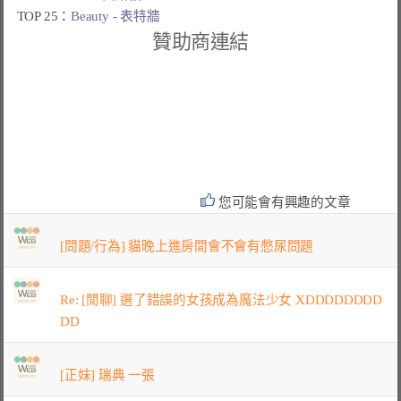
TOP 25：
Beauty - 表特牆
贊助商連結
您可能會有興趣的文章
[問題/行為] 貓晚上進房間會不會有憋尿問題
Re: [閒聊] 選了錯誤的女孩成為魔法少女 XDDDDDDDD
DD
[正妹] 瑞典 一張