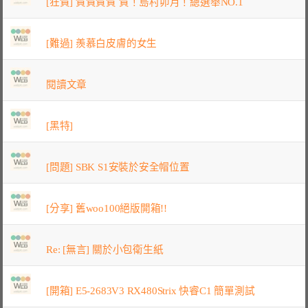
[狂賀] 賀賀賀賀 賀！島村卯月！總選舉NO.1
[難過] 羨慕白皮膚的女生
閱讀文章
[黑特]
[問題] SBK S1安裝於安全帽位置
[分享] 舊woo100絕版開箱!!
Re: [無言] 關於小包衛生紙
[開箱] E5-2683V3 RX480Strix 快睿C1 簡單測試