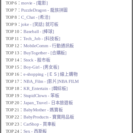
TOP 6：
movie - [電影]
TOP 7：
PuzzleDragon - 龍族拼圖
TOP 8：
C_Chat - [希洽]
TOP 9：
joke - [笑話] 就可板
TOP 10：
Baseball - [棒球]
TOP 11：
Tech_Job - [科技板]
TOP 12：
MobileComm - 行動通訊板
TOP 13：
BuyTogether - [合購板]
TOP 14：
Stock - 股市板
TOP 15：
Boy-Girl - [男女板]
TOP 16：
e-shopping - [ＥＳ] 線上購物
TOP 17：
NBA_Film - [影片]NBA FILM
TOP 18：
KR_Entertain - [韓綜板]
TOP 19：
StupidClown - 笨板
TOP 20：
Japan_Travel - 日本旅遊板
TOP 21：
BabyMother - 媽寶板
TOP 22：
BabyProducts - 寶寶用品板
TOP 23：
CarShop - 買車板
TOP 24：
Sex - 西斯板