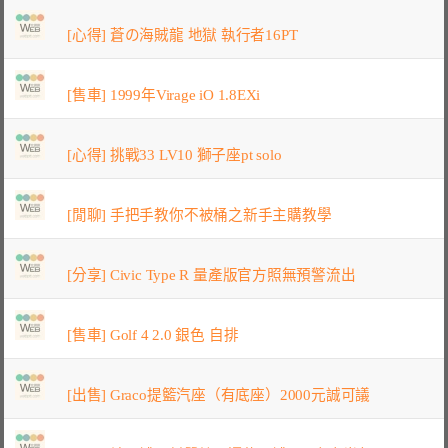
[心得] 蒼の海賊龍 地獄 執行者16PT
[售車] 1999年Virage iO 1.8EXi
[心得] 挑戰33 LV10 獅子座pt solo
[閒聊] 手把手教你不被桶之新手主購教學
[分享] Civic Type R 量產版官方照無預警流出
[售車] Golf 4 2.0 銀色 自排
[出售] Graco提籃汽座（有底座）2000元誠可議