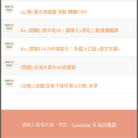
[心得] 蒼の海賊龍 地獄 麒麟25PT
Re: [閒聊] (君の名は。雷慎入) 君名二創漫畫翻譯
Re: [閒聊] OGN中場影片：失蹤人口局 (英文字幕)
[問題] 台灣大哥大4G訊號差
[出售] [全國]全新千尋侘草LED燈, 水草
請輸入看板名稱，例如：
Gossiping
或
站內搜尋