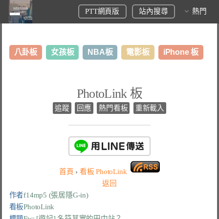
PTT網頁版
站內搜尋
熱門
八卦板
女孩板
NBA板
電影板
iPhone 板
日本旅遊板
表特板
股市板
炒房板
LoL板
PhotoLink 板
美食板
追蹤
回應
熱門看板
重新載入
首頁
›
看板
PhotoLink
返回
作者
f14mp5 (張居隱G-in)
看板
PhotoLink
標題
Fw: [遊記] 名符其實的田中站？