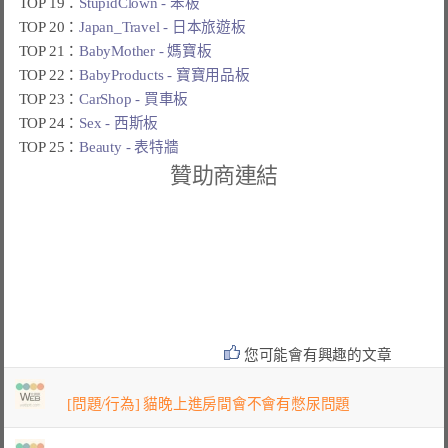
TOP 19：
StupidClown - 笨板
TOP 20：
Japan_Travel - 日本旅遊板
TOP 21：
BabyMother - 媽寶板
TOP 22：
BabyProducts - 寶寶用品板
TOP 23：
CarShop - 買車板
TOP 24：
Sex - 西斯板
TOP 25：
Beauty - 表特牆
贊助商連結
您可能會有興趣的文章
[問題/行為] 貓晚上進房間會不會有憋尿問題