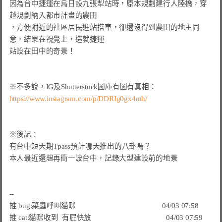
因為台中捷運在烏日設九張犁站時，原本規劃建行人陸橋，穿
越規劃納入都市計畫的農田

，方便附近的社區居民進站搭車，卻還沒得到農田的地主同
意，結果在視覺上，造就捷運

站設在田中的奇景！

https://www.instagram.com/p/DDRIg0gx4mh/
有台中短天期Tpass預計哪天推出的八卦嗎？

本人最近還想再衝一波台中，記錄大型建設前的地景

--

推 bug:菜蟲呼叫貓咪                                              04/03 07:58

推 cat:貓咪收到  有屁快放                                        04/03 07:59
