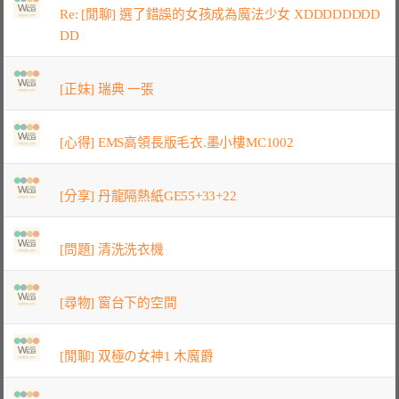
Re: [閒聊] 選了錯誤的女孩成為魔法少女 XDDDDDDDD
DD
[正妹] 瑞典 一張
[心得] EMS高領長版毛衣.墨小樓MC1002
[分享] 丹龍隔熱紙GE55+33+22
[問題] 清洗洗衣機
[尋物] 窗台下的空間
[閒聊] 双極の女神1 木魔爵