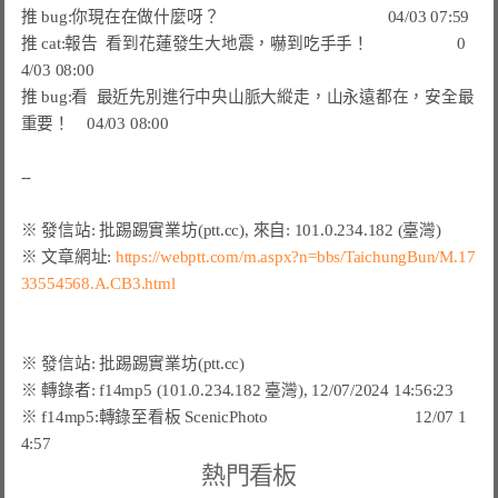
推 bug:你現在在做什麼呀？                                        04/03 07:59

推 cat:報告  看到花蓮發生大地震，嚇到吃手手！                     0
4/03 08:00

推 bug:看  最近先別進行中央山脈大縱走，山永遠都在，安全最
重要！    04/03 08:00

※ 文章網址: 
https://webptt.com/m.aspx?n=bbs/TaichungBun/M.17
33554568.A.CB3.html
※ 
f14mp5
:轉錄至看板 ScenicPhoto
                                   12/07 1
熱門看板