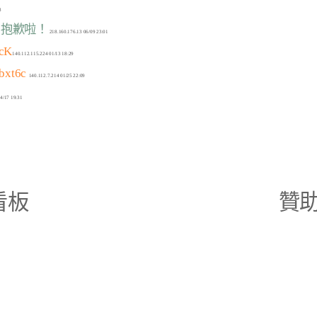
，抱歉啦！
wcK
zbxt6c
看板
贊