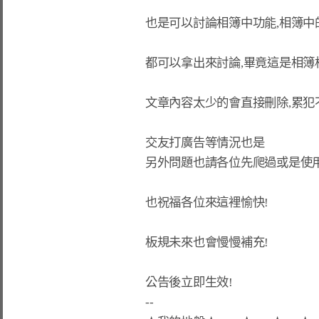
交友打廣告等情況也是
板規未來也會慢慢補充!
公告後立即生效!
