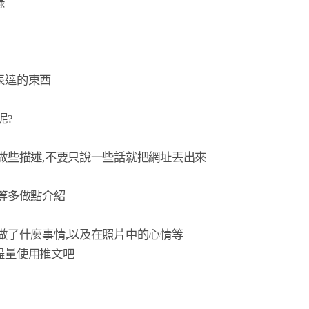
做了什麼事情,以及在照片中的心情等
盡量使用
推文