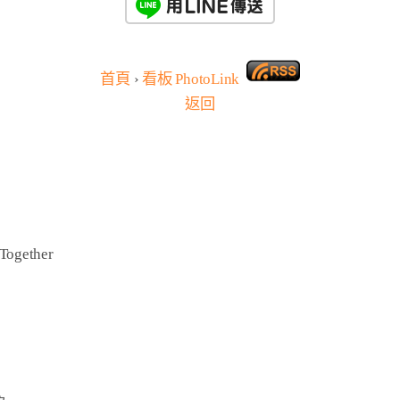
首頁
›
看板
PhotoLink
返回