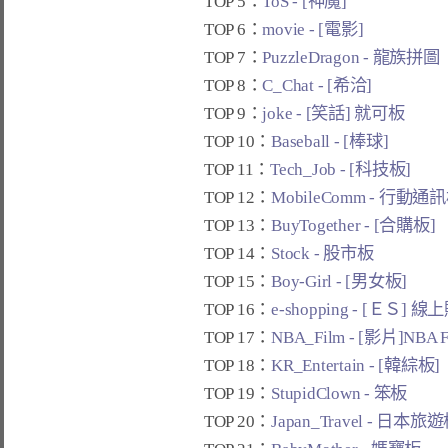
TOP 5：
ToS - [神魔]
TOP 6：
movie - [電影]
TOP 7：
PuzzleDragon - 龍族拼圖
TOP 8：
C_Chat - [希洽]
TOP 9：
joke - [笑話] 就可板
TOP 10：
Baseball - [棒球]
TOP 11：
Tech_Job - [科技板]
TOP 12：
MobileComm - 行動通
TOP 13：
BuyTogether - [合購板]
TOP 14：
Stock - 股市板
TOP 15：
Boy-Girl - [男女板]
TOP 16：
e-shopping - [ＥＳ] 
TOP 17：
NBA_Film - [影片]NBA 
TOP 18：
KR_Entertain - [韓綜板]
TOP 19：
StupidClown - 笨板
TOP 20：
Japan_Travel - 日本旅