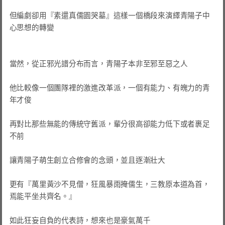
但編劇卻用『素還真儒園哭墓』這樣一個橋段來演繹青陽子中
心思想的轉變

當然，從正邪光譜分布而言，青陽子本非至邪至惡之人

他比較像一個團隊裡的激進改革派，一個有能力、有魄力的青
年才俊

再對比那些無能的傳統守舊派，輩分很高卻能力低下或者裹足
不前

讓青陽子萌生創立合修會的念頭，並且逐漸壯大

更有『萬里黃沙不見僧，狂風暴雨掩儒生，三教原本道為首，
焉能平坐共齊名。』

如此狂妄自負的代表詩，想來也是豪氣萬千
