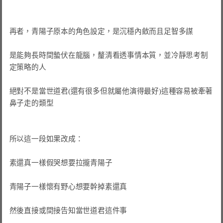
再者，青陽子原本的角色設定，是沉穩內斂而且足智多謀

是能夠長時間蟄伏在龍腦，釐清看透事情本質，並冷靜思考制
定策略的人

絕對不是當世道君(還有很多但就屬他演得最好)這種容易被牽著
鼻子走的類型

所以這一段如果改成：

素還真一樣假哭想要拉攏青陽子

青陽子一樣懷有野心想要幹掉素還真

然後直接或間接告知當世道君這件事
