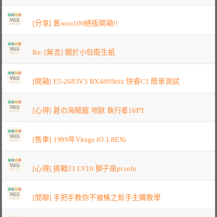
[分享] 舊woo100絕版開箱!!
Re: [無言] 關於小包衛生紙
[開箱] E5-2683V3 RX480Strix 快睿C1 簡單測試
[心得] 蒼の海賊龍 地獄 執行者16PT
[售車] 1999年Virage iO 1.8EXi
[心得] 挑戰33 LV10 獅子座pt solo
[閒聊] 手把手教你不被桶之新手主購教學