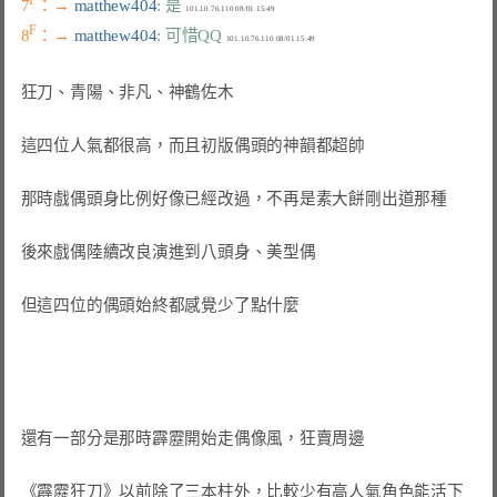
F
7
：→ 
matthew404
: 是
F
8
：→ 
matthew404
: 可惜QQ
狂刀、青陽、非凡、神鶴佐木

這四位人氣都很高，而且初版偶頭的神韻都超帥

那時戲偶頭身比例好像已經改過，不再是素大餅剛出道那種

後來戲偶陸續改良演進到八頭身、美型偶

但這四位的偶頭始終都感覺少了點什麼

還有一部分是那時霹靂開始走偶像風，狂賣周邊

《霹靂狂刀》以前除了三本柱外，比較少有高人氣角色能活下
