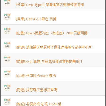
[分享] Civic Type R 量產版官方照無預警流出
[售車] Golf 4 2.0 銀色 自排
[出售] Graco提籃汽座（有底座）2000元誠可議
[問題] 請問補牙材質掉了還能再補嗎?(台中半年內
[問題] 44th 單曲 生寫竟然都給重複的啊啊！
[心得] 華南紅卡/icash 核卡
[問題] 拔牙矯正這樣正常嗎
[贈送] 老莫高業 初業 102年版