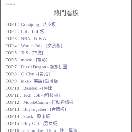
熱門看板
TOP 1：
Gossiping - 八卦板
TOP 2：
LoL - LoL 板
TOP 3：
NBA - ＮＢＡ
TOP 4：
WomenTalk - [女孩板]
TOP 5：
ToS - [神魔]
TOP 6：
movie - [電影]
TOP 7：
PuzzleDragon - 龍族拼圖
TOP 8：
C_Chat - [希洽]
TOP 9：
joke - [笑話] 就可板
TOP 10：
Baseball - [棒球]
TOP 11：
Tech_Job - [科技板]
TOP 12：
MobileComm - 行動通訊板
TOP 13：
BuyTogether - [合購板]
TOP 14：
Stock - 股市板
TOP 15：
Boy-Girl - [男女板]
TOP 16：
e-shopping - [ＥＳ] 線上購物