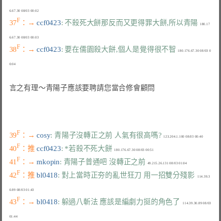
F
37
：→ 
ccf0423
: 不殺死大餅那反而又更得罪大餅,所以青陽
  180.17
F
38
：→ 
ccf0423
: 要在儒園殺大餅,個人是覺得很不智
  180.176.67.30 08/03 0
言之有理～青陽子應該要聘請您當合修會顧問

F
39
：→ 
cosy
: 青陽子沒轉正之前 人氣有很高嗎?
F
40
：推 
ccf0423
: *若殺不死大餅
F
41
：→ 
mkopin
: 青陽子普通吧 沒轉正之前
F
42
：推 
bl0418
: 對上當時正夯的亂世狂刀 用一招雙分殘影
   114.39.3
F
43
：→ 
bl0418
: 躲過八斬法 應該是編劇力挺的角色了
   114.39.30.89 08/03 