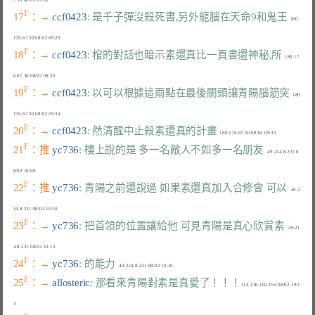
F
17
：→ 
ccf0423
: 是千子彈沒殺死書,另外龍腦在天命9和鬼王
  180.
F
18
：→ 
ccf0423
: 棺的對話也暗示素還真比一頁書還神秘,所
  180.17
F
19
：→ 
ccf0423
: 以可以根據這兩點在最後關頭讓青陽腦筋突
  180.
F
20
：→ 
ccf0423
: 然清醒中止殺素還真的計畫
F
21
：推 
yc736
: 樓上說的是 多一名敵人不如多一名朋友
   49.214.8.231 0
F
22
：推 
yc736
: 青陽之前還說過 如果素還真加入合修會 可以
   49.2
F
23
：→ 
yc736
: 把首領的位置讓給他 可見青陽是真心欣賞素
   49.21
F
24
：→ 
yc736
: 的能力
F
25
：→ 
allosteric
: 那看來青陽對素是真愛了！！！
114.136.102.194 08/02 19:1