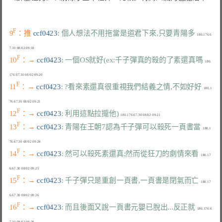
F
9
：推 
ccf0423
: 個人想法不用拖當是道君下來,只要青陽多
  180.176.6
F
10
：→ 
ccf0423
: 一個OS就好(ex:千子彈真的殺的了素還真嗎
  180.
F
11
：→ 
ccf0423
: ?看來素還真很重視我們結義之情,不如好好
  180.1
F
12
：→ 
ccf0423
: 利用這點拉攏他)
F
13
：→ 
ccf0423
: 青陽在王朝7認為千子彈可以殺死一頁書當
  180.1
F
14
：→ 
ccf0423
: 然可以殺死素還真;然而從狂刀的劇情來看
  180.17
F
15
：→ 
ccf0423
: 千子彈只是重創一頁書,一頁書是閉氣而亡
  180.17
F
16
：→ 
ccf0423
: 而且後面又說一頁書元嬰已脫出...反正就
  180.176.6