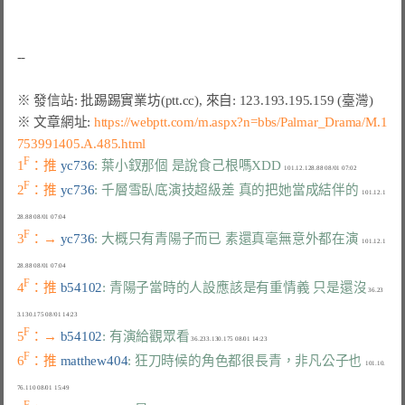
※ 文章網址: 
https://webptt.com/m.aspx?n=bbs/Palmar_Drama/M.1
753991405.A.485.html
F
1
：推 
yc736
: 葉小釵那個 是說食己根嗎XDD
F
2
：推 
yc736
: 千層雪臥底演技超級差 真的把她當成結伴的
  101.12.1
F
3
：→ 
yc736
: 大概只有青陽子而已 素還真毫無意外都在演
  101.12.1
F
4
：推 
b54102
: 青陽子當時的人設應該是有重情義 只是還沒
 36.23
F
5
：→ 
b54102
: 有演給觀眾看
F
6
：推 
matthew404
: 狂刀時候的角色都很長青，非凡公子也
  101.10.