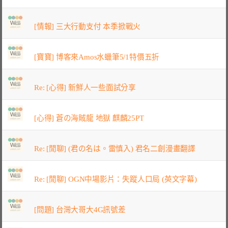
[情報] 三大行動支付 本季掀戰火
[寶寶] 博客來Amos水蠟筆5/1特價五折
Re: [心得] 新鮮人一些面試分享
[心得] 蒼の海賊龍 地獄 麒麟25PT
Re: [閒聊] (君の名は。雷慎入) 君名二創漫畫翻譯
Re: [閒聊] OGN中場影片：失蹤人口局 (英文字幕)
[問題] 台灣大哥大4G訊號差