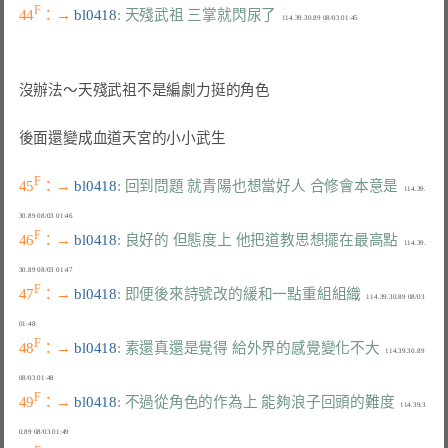
F
44
：→ 
bl0418
: 天殘武祖 三掌就閃尿了
沒辦法～天殘武祖不是編劇力挺的角色

後面還變成血道天宮的小小武生

F
45
：→ 
bl0418
: 回到問題 就青陽也想當好人 合修會本意是
   114.39.
F
46
：→ 
bl0418
: 良好的 但態度上 他把道教思想擺在最高點
   114.39.
F
47
：→ 
bl0418
: 即便後來詩號改的緩和一點重組組織
   114.39.30.89 08/03 
F
48
：→ 
bl0418
: 素還真還是覺得 給外界的感覺變化不大
   114.39.30.89 
F
49
：→ 
bl0418
: 不過從角色的作為上 能夠浪子回頭的難度
   114.39.3