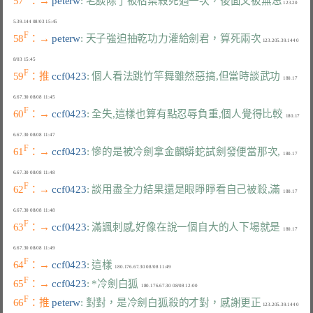
57
：→ 
peterw
: 老談除了被枯葉殺死過一次，後面又被無忌
 123.20
F
58
：→ 
peterw
: 天子強迫抽乾功力灌給劍君，算死兩次
 123.205.39.144 0
F
59
：推 
ccf0423
: 個人看法跳竹竿舞雖然惡搞,但當時談武功
  180.17
F
60
：→ 
ccf0423
: 全失,這樣也算有點忍辱負重,個人覺得比較
  180.17
F
61
：→ 
ccf0423
: 慘的是被冷劍拿金麟蟒蛇試劍發便當那次,
  180.17
F
62
：→ 
ccf0423
: 談用盡全力結果還是眼睜睜看自己被殺,滿
  180.17
F
63
：→ 
ccf0423
: 滿諷刺感,好像在說一個自大的人下場就是
  180.17
F
64
：→ 
ccf0423
: 這樣
F
65
：→ 
ccf0423
: *冷劍白狐
F
66
：推 
peterw
: 對對，是冷劍白狐殺的才對，感謝更正
 123.205.39.144 0