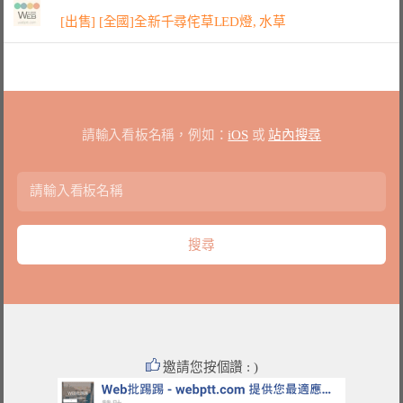
[出售] [全國]全新千尋侘草LED燈, 水草
請輸入看板名稱，例如：
iOS
或
站內搜尋
邀請您按個讚 : )