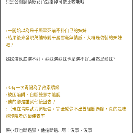
只是公開戀情後女角就掛掉可能比較老哏

: 結果後來發現萬縷絲對千層雪毫無情感，大概是偽裝的姊妹
姊姊演臥底演不好，妹妹演妹妹也是演不好..果然是姊妹?

: （現在青陽武力這麼強，完全感覺不出曾經斷過腳，真的是肢
葉小釵也斷過腳，他還斷過...啊！沒事、沒事
