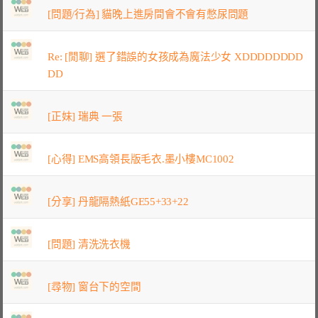
[問題/行為] 貓晚上進房間會不會有憋尿問題
Re: [閒聊] 選了錯誤的女孩成為魔法少女 XDDDDDDDD
DD
[正妹] 瑞典 一張
[心得] EMS高領長版毛衣.墨小樓MC1002
[分享] 丹龍隔熱紙GE55+33+22
[問題] 清洗洗衣機
[尋物] 窗台下的空間