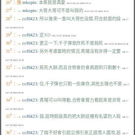
F
26
：推 
mkopin
: 本來就是真愛
F
27
：→ 
mkopin
: 大哥大哥可不是叫假的
F
28
：→ 
ccf0423
: 所以後來一直叫大哥也沒錯,符合前面的設
  180.17
F
29
：→ 
ccf0423
: 定XD
F
30
：→ 
ccf0423
: 更正一下,千子彈是炸死不是殺死
F
31
：→ 
ccf0423
: 另外考慮當時的情況,青陽沒有非得一定要
  180.17
F
32
：→ 
ccf0423
: 殺死大餅,而且合修會的會員跑到只剩數十
  180.17
F
33
：→ 
ccf0423
: 位,千子彈也只剩一些庫存,其他五陽也不是
  180.17
F
34
：→ 
ccf0423
: 青陽可以叫得動,合修會實力看起來是非常
  180.17
F
35
：→ 
ccf0423
: 弱,這時假設真的把大餅這種有名望的人殺
  180.17
F
36
：→ 
ccf0423
: 了搞不好會引起公憤引來正道眾人圍攻,若
  180.17