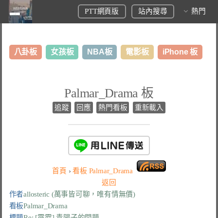
PTT網頁版
站內搜尋
熱門
八卦板
女孩板
NBA板
電影板
iPhone 板
日本旅遊板
表特板
股市板
炒房板
LoL板
Palmar_Drama 板
美食板
追蹤
回應
熱門看板
重新載入
首頁
›
看板
Palmar_Drama
返回
作者
allosteric (萬事皆可聊，唯有情無價)
看板
Palmar_Drama
標題
Re: [霹靂] 青陽子的問題