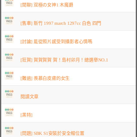
[閒聊] 双極の女神1 木魔爵
[售車] 新竹 1997 march 1297cc 白色 四門
[討論] 能從照片感受到攝影者心情嗎
[狂賀] 賀賀賀賀 賀！島村卯月！總選舉NO.1
[難過] 羨慕白皮膚的女生
閱讀文章
[黑特]
[問題] SBK S1安裝於安全帽位置