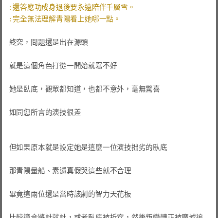
終究，問題還是出在源頭

就是這個角色打從一開始就寫不好

她是臥底，觀眾都知道，也都不意外，毫無驚喜

如同您所言的演技很差

但如果原本就是設定她是這麼一位演技拙劣的臥底

那青陽暈船、素還真假哭這些就不合理

畢竟這兩位還是當時該劇的智力天花板

比較適合將計就計，或者臥底被拆穿，然後叛變轉正被魔域追