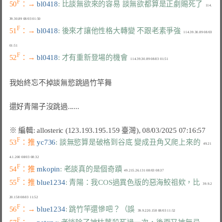
F
50
：→ 
bl0418
: 比談無欲來的容易 談無欲都算是正劇賜死了
   114.
F
51
：→ 
bl0418
: 後來才讓他性格大轉變 不跟老素爭強
   114.39.30.89 08/03 
F
52
：→ 
bl0418
: 才有重新登場的機會
我始終忘不掉談無慾跳過竹竿舞

還好青陽子沒跳過......

F
53
：推 
yc736
: 談無慾算是破格到谷底 變成丑角又爬上來的
   49.21
F
54
：推 
mkopin
: 老談真的是個奇蹟
F
55
：推 
blue1234
: 青陽：我COS過異色版的惡海鮫祖欸，比
   39.9.2
F
56
：→ 
blue1234
: 跳竹竿還慘吧？（誤
F