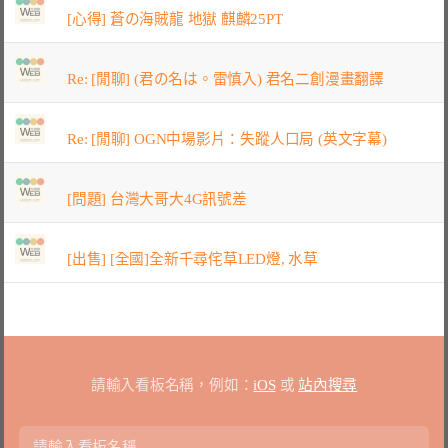
[心得] 蒼の海賊龍 地獄 麒麟25PT
Re: [閒聊] (君の名は。雷慎入) 君名二創漫畫翻譯
Re: [閒聊] OGN中場影片：失蹤人口局 (英文字幕)
[問題] 台灣大哥大4G訊號差
[出售] [全國]全新千尋侘草LED燈, 水草
請輸入看板名稱，例如：
iOS
或
站內搜尋