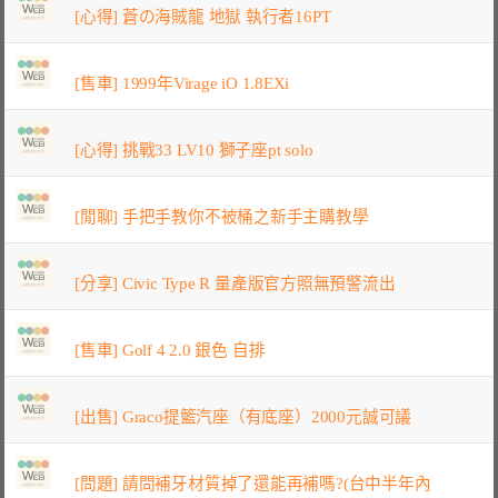
[心得] 蒼の海賊龍 地獄 執行者16PT
[售車] 1999年Virage iO 1.8EXi
[心得] 挑戰33 LV10 獅子座pt solo
[閒聊] 手把手教你不被桶之新手主購教學
[分享] Civic Type R 量產版官方照無預警流出
[售車] Golf 4 2.0 銀色 自排
[出售] Graco提籃汽座（有底座）2000元誠可議
[問題] 請問補牙材質掉了還能再補嗎?(台中半年內