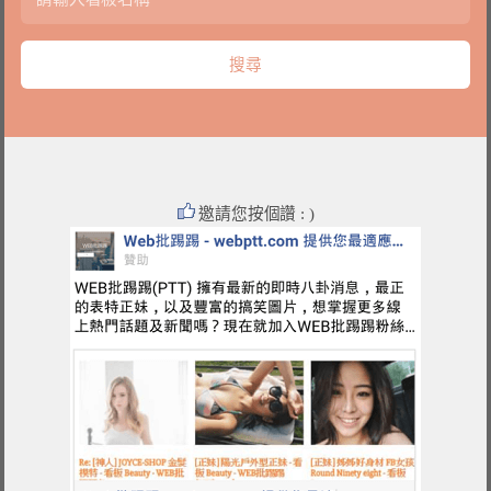
邀請您按個讚 : )