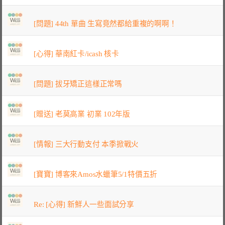
[問題] 44th 單曲 生寫竟然都給重複的啊啊！
[心得] 華南紅卡/icash 核卡
[問題] 拔牙矯正這樣正常嗎
[贈送] 老莫高業 初業 102年版
[情報] 三大行動支付 本季掀戰火
[寶寶] 博客來Amos水蠟筆5/1特價五折
Re: [心得] 新鮮人一些面試分享