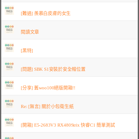
[難過] 羨慕白皮膚的女生
閱讀文章
[黑特]
[問題] SBK S1安裝於安全帽位置
[分享] 舊woo100絕版開箱!!
Re: [無言] 關於小包衛生紙
[開箱] E5-2683V3 RX480Strix 快睿C1 簡單測試