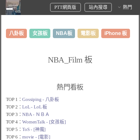
PTT網頁版
站內搜尋
熱門
八卦板
女孩板
NBA板
電影板
iPhone 板
日本旅遊板
表特板
股市板
炒房板
LoL板
NBA_Film 板
美食板
熱門看板
TOP 1：
Gossiping - 八卦板
TOP 2：
LoL - LoL 板
TOP 3：
NBA - ＮＢＡ
TOP 4：
WomenTalk - [女孩板]
TOP 5：
ToS - [神魔]
TOP 6：
movie - [電影]