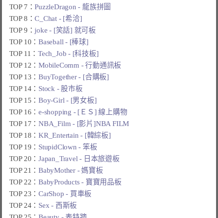
TOP 7：
PuzzleDragon - 龍族拼圖
TOP 8：
C_Chat - [希洽]
TOP 9：
joke - [笑話] 就可板
TOP 10：
Baseball - [棒球]
TOP 11：
Tech_Job - [科技板]
TOP 12：
MobileComm - 行動通訊板
TOP 13：
BuyTogether - [合購板]
TOP 14：
Stock - 股市板
TOP 15：
Boy-Girl - [男女板]
TOP 16：
e-shopping - [ＥＳ] 線上購物
TOP 17：
NBA_Film - [影片]NBA FILM
TOP 18：
KR_Entertain - [韓綜板]
TOP 19：
StupidClown - 笨板
TOP 20：
Japan_Travel - 日本旅遊板
TOP 21：
BabyMother - 媽寶板
TOP 22：
BabyProducts - 寶寶用品板
TOP 23：
CarShop - 買車板
TOP 24：
Sex - 西斯板
TOP 25：
Beauty - 表特牆