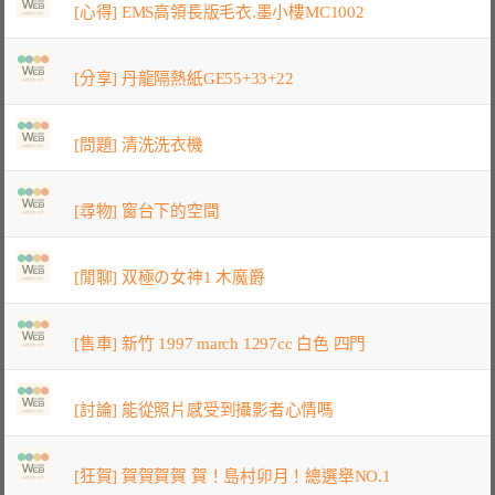
[心得] EMS高領長版毛衣.墨小樓MC1002
[分享] 丹龍隔熱紙GE55+33+22
[問題] 清洗洗衣機
[尋物] 窗台下的空間
[閒聊] 双極の女神1 木魔爵
[售車] 新竹 1997 march 1297cc 白色 四門
[討論] 能從照片感受到攝影者心情嗎
[狂賀] 賀賀賀賀 賀！島村卯月！總選舉NO.1