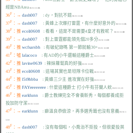
經是NBArea
F
36
：→ 
dash007     
: dy，對抗不錯
F
37
：→ 
dash007     
: 黃蜂上次爆打雷霆，有什麼好意外的
F
38
：推 
ecoli0608   
: 看看，這是不是需要4皇才有救呢？
F
39
：→ 
dash007     
: 對上雷霆都能領先個20多分
F
40
：推 
wcfsarsbh   
: 有破紀錄嗎 第一節就輸30+
F
41
：噓 
lalacoco    
: 有AD的小牛還輸這種爵士
F
42
：推 
lavine0639  
: 辣妹蘿蔔真的好強
F
43
：推 
ecoli0608   
: 這場其實也是坦隊卡位戰
F
44
：推 
l5i9hbba    
: 黃蜂三少主 進攻實在好強
F
45
：推 
FAYeeeeeeee 
: 什麼這種爵士 打小牛有芬蘭人欸
F
46
：推 
earldunn    
: 爵士教練完全不會養新秀，每個都養成拒
投加防守潔
F
47
：→ 
earldunn    
: 癖溫良恭儉涼，再多選秀籤也沒有意義
 01/11 1
F
48
：→ 
dash007     
: 沒有每個啦，小喬治不拒投，但很愛投英