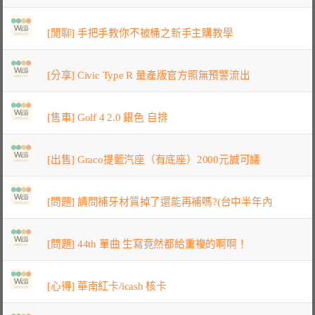
[閒聊] 手把手教你不被桶之新手主購教學
[分享] Civic Type R 量產版官方照無預警流出
[售車] Golf 4 2.0 銀色 自排
[出售] Graco提籃汽座（有底座）2000元誠可議
[問題] 請問補牙材質掉了還能再補嗎?(台中半年內
[問題] 44th 單曲 生寫竟然都給重複的啊啊！
[心得] 華南紅卡/icash 核卡