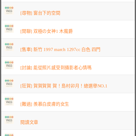
[尋物] 窗台下的空間
[閒聊] 双極の女神1 木魔爵
[售車] 新竹 1997 march 1297cc 白色 四門
[討論] 能從照片感受到攝影者心情嗎
[狂賀] 賀賀賀賀 賀！島村卯月！總選舉NO.1
[難過] 羨慕白皮膚的女生
閱讀文章