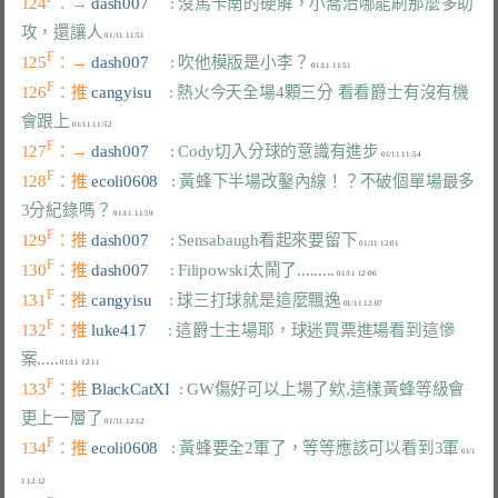
124
：→ 
dash007     
: 沒馬卡南的硬解，小喬治哪能刷那麼多助
攻，還讓人
F
125
：→ 
dash007     
: 吹他模版是小李？
F
126
：推 
cangyisu    
: 熱火今天全場4顆三分 看看爵士有沒有機
會跟上
F
127
：→ 
dash007     
: Cody切入分球的意識有進步
F
128
：推 
ecoli0608   
: 黃蜂下半場改鑿內線！？不破個單場最多
3分紀錄嗎？
F
129
：推 
dash007     
: Sensabaugh看起來要留下
F
130
：推 
dash007     
: Filipowski太鬧了.........
F
131
：推 
cangyisu    
: 球三打球就是這麼飄逸
F
132
：推 
luke417     
: 這爵士主場耶，球迷買票進場看到這慘
案.....
F
133
：推 
BlackCatXI  
: GW傷好可以上場了欸,這樣黃蜂等級會
更上一層了
F
134
：推 
ecoli0608   
: 黃蜂要全2軍了，等等應該可以看到3軍
 01/1