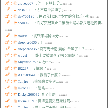
F
60
：推 
alovea007   
: 等一下 這比分...
F
61
：→ 
dash007     
: 太不尊重黃蜂了(
F
62
：推 
sky755190   
: 這跟我打2K虐對面的分數差不多
F
63
：推 
ecoli0608   
: 看好交易截止日後爵士場場都是這種陣容
 0
F
64
：推 
starxls     
: 挑戰半場輸50分
F
65
：推 
shepherdd35 
: ！
F
66
：→ 
shepherdd35 
: 沒有馬卡南 變成5台籃了！？
F
67
：推 
wugui       
: 爵士要被調查了吧 又開始了
F
68
：推 
Miyanishi25 
: 43分= =
F
69
：推 
f82287      
: 快50了
F
70
：推 
A13589641   
: 我看了什麼？
F
71
：推 
Tanjiro     
: 這場會要多狠...
F
72
：推 
mitac9999   
: 這啥
F
73
：推 
Dickys200092
: 看了什麼...
F
74
：推 
lavine0639  
: 黃蜂還要交易辣妹嗎
F
75
：→ 
Tanjiro     
: 爵士有欠黃蜂什麼嗎