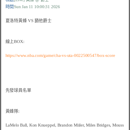
時間
Sun Jan 11 10:00:31 2026
夏洛特黃蜂 VS 猶他爵士

線上BOX:

https://www.nba.com/game/cha-vs-uta-0022500547/box-score
先發球員名單

黃蜂隊:

LaMelo Ball, Kon Knueppel, Brandon Miiler, Miles Bridges, Mouss