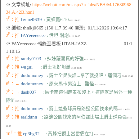
※ 文章網址: 
https://webptt.com/m.aspx?n=bbs/NBA/M.17680968
34.A.42B.html
F
1
：推 
lavine0639  
: 黃蜂贏6-10
F
2
：推 
FAYeeeeeeee 
: 借坦 謝謝
※ 
FAYeeeeeeee
:轉錄至看板 UTAH-JAZZ
                                01/1
F
3
：推 
randy0103   
: 辣妹蘿蔔真的好強
F
4
：推 
wugui       
: 爵士坦好坦滿
F
5
：推 
dodomoney   
: 爵士全是失誤...拿了就投吧，運個刁
F
6
：→ 
dodomoney   
: 原來馬卡男沒上...難怪
F
7
：→ 
dash007     
: 馬卡南這個遮羞布沒上，這隊就是另外一種
隊伍
F
8
：推 
dodomoney   
: 爵士這些球員是路邊公園找來的嗎
F
9
：推 
earldunn    
: 路邊公園找來的阿伯都比場上爵士球員強
 01/11 
F
10
：推 
cp3bg32     
: 黃蜂把爵士當雷霆在打