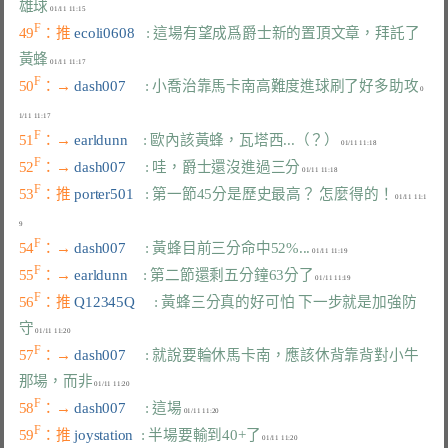
雄球
F
49
：推 
ecoli0608   
: 這場有望成爲爵士新的置頂文章，拜託了
黃蜂
F
50
：→ 
dash007     
: 小喬治靠馬卡南高難度進球刷了好多助攻
 0
F
51
：→ 
earldunn    
: 歐內該黃蜂，瓦塔西...（？）
F
52
：→ 
dash007     
: 哇，爵士還沒進過三分
F
53
：推 
porter501   
: 第一節45分是歷史最高？ 怎麼得的！
 01/11 11:1
F
54
：→ 
dash007     
: 黃蜂目前三分命中52%...
F
55
：→ 
earldunn    
: 第二節還剩五分鐘63分了
F
56
：推 
Q12345Q     
: 黃蜂三分真的好可怕 下一步就是加強防
守
F
57
：→ 
dash007     
: 就說要輪休馬卡南，應該休背靠背對小牛
那場，而非
F
58
：→ 
dash007     
: 這場
F
59
：推 
joystation  
: 半場要輸到40+了