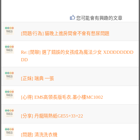
您可能會有興趣的文章
[問題/行為] 貓晚上進房間會不會有憋尿問題
Re: [閒聊] 選了錯誤的女孩成為魔法少女 XDDDDDDDD
DD
[正妹] 瑞典 一張
[心得] EMS高領長版毛衣.墨小樓MC1002
[分享] 丹龍隔熱紙GE55+33+22
[問題] 清洗洗衣機