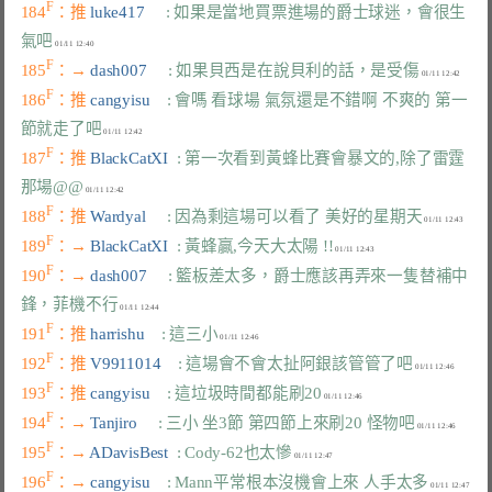
F
184
：推 
luke417     
: 如果是當地買票進場的爵士球迷，會很生
氣吧
F
185
：→ 
dash007     
: 如果貝西是在說貝利的話，是受傷
F
186
：推 
cangyisu    
: 會嗎 看球場 氣氛還是不錯啊 不爽的 第一
節就走了吧
F
187
：推 
BlackCatXI  
: 第一次看到黃蜂比賽會暴文的,除了雷霆
那場@@
F
188
：推 
Wardyal     
: 因為剩這場可以看了 美好的星期天
F
189
：→ 
BlackCatXI  
: 黃蜂贏,今天大太陽 !!
F
190
：→ 
dash007     
: 籃板差太多，爵士應該再弄來一隻替補中
鋒，菲機不行
F
191
：推 
harrishu    
: 這三小
F
192
：推 
V9911014    
: 這場會不會太扯阿銀該管管了吧
F
193
：推 
cangyisu    
: 這垃圾時間都能刷20
F
194
：→ 
Tanjiro     
: 三小 坐3節 第四節上來刷20 怪物吧
F
195
：→ 
ADavisBest  
: Cody-62也太慘
F
196
：→ 
cangyisu    
: Mann平常根本沒機會上來 人手太多