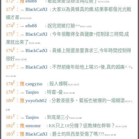
172
：推 
e8e88       
: 看起來是沒辦法再拉開了
F
173
：→ 
BlackCatXI  
: 大家以為黃蜂真的爛,結果事都傷光光戰
績才差
F
174
：→ 
e8e88       
: 說完就被打臉==
F
175
：→ 
BlackCatXI  
: 今年很難得全員健康+控制球三時間,成
果就出來了
F
176
：→ 
BlackCatXI  
: 黃蜂上限還是要靠求三,今年時間控制得
很好
F
177
：→ 
BlackCatXI  
: 不然前幾年給他上場35+後,真的超痛= =
 0
F
178
：推 
cangyisu    
: 殺人蜂啊
F
179
：→ 
Tanjiro     
: 特雷~曼
F
180
：推 
yoyofish02  
: 分數差很多，籃板也被爆的一塌糊塗
 01/11 1
F
181
：→ 
Tanjiro     
: 到底是三小
F
182
：推 
stesome     
: KK只上18分鐘？這教練在幹嘛？
F
183
：推 
BlackCatXI  
: 爵士的貝西是受傷了嗎???