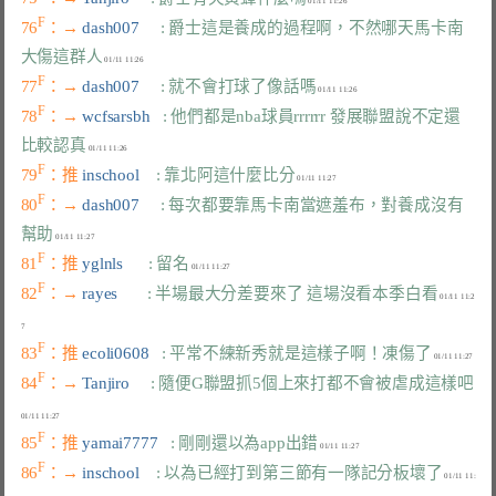
F
76
：→ 
dash007     
: 爵士這是養成的過程啊，不然哪天馬卡南
大傷這群人
F
77
：→ 
dash007     
: 就不會打球了像話嗎
F
78
：→ 
wcfsarsbh   
: 他們都是nba球員rrrrrr 發展聯盟說不定還
比較認真
F
79
：推 
inschool    
: 靠北阿這什麼比分
F
80
：→ 
dash007     
: 每次都要靠馬卡南當遮羞布，對養成沒有
幫助
F
81
：推 
yglnls      
: 留名
F
82
：→ 
rayes       
: 半場最大分差要來了 這場沒看本季白看
 01/11 11:2
F
83
：推 
ecoli0608   
: 平常不練新秀就是這樣子啊！凍傷了
F
84
：→ 
Tanjiro     
: 隨便G聯盟抓5個上來打都不會被虐成這樣吧
F
85
：推 
yamai7777   
: 剛剛還以為app出錯
F
86
：→ 
inschool    
: 以為已經打到第三節有一隊記分板壞了
 01/11 11: