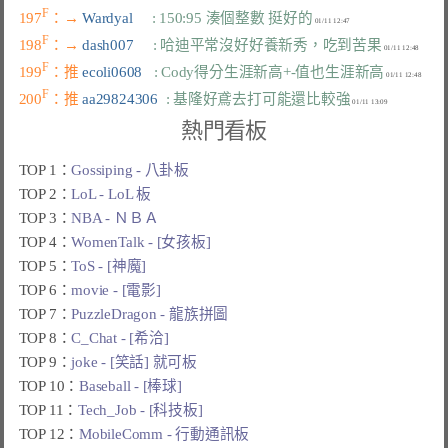
F
197
：→ 
Wardyal     
: 150:95 湊個整數 挺好的
F
198
：→ 
dash007     
: 哈迪平常沒好好養新秀，吃到苦果
F
199
：推 
ecoli0608   
: Cody得分生涯新高+-值也生涯新高
F
200
：推 
aa29824306  
: 基隆好鳶去打可能還比較強
熱門看板
TOP 1：
Gossiping - 八卦板
TOP 2：
LoL - LoL 板
TOP 3：
NBA - ＮＢＡ
TOP 4：
WomenTalk - [女孩板]
TOP 5：
ToS - [神魔]
TOP 6：
movie - [電影]
TOP 7：
PuzzleDragon - 龍族拼圖
TOP 8：
C_Chat - [希洽]
TOP 9：
joke - [笑話] 就可板
TOP 10：
Baseball - [棒球]
TOP 11：
Tech_Job - [科技板]
TOP 12：
MobileComm - 行動通訊板