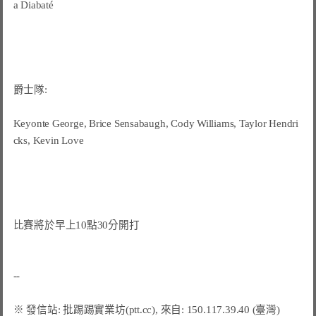
a Diabaté

爵士隊:

Keyonte George, Brice Sensabaugh, Cody Williams, Taylor Hendri
cks, Kevin Love

比賽將於早上10點30分開打
