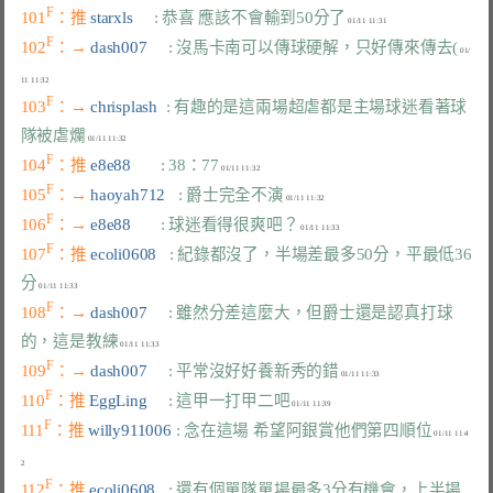
F
101
：推 
starxls     
: 恭喜 應該不會輸到50分了
F
102
：→ 
dash007     
: 沒馬卡南可以傳球硬解，只好傳來傳去(
 01/
F
103
：→ 
chrisplash  
: 有趣的是這兩場超虐都是主場球迷看著球
隊被虐爛
F
104
：推 
e8e88       
: 38：77
F
105
：→ 
haoyah712   
: 爵士完全不演
F
106
：→ 
e8e88       
: 球迷看得很爽吧？
F
107
：推 
ecoli0608   
: 紀錄都沒了，半場差最多50分，平最低36
分
F
108
：→ 
dash007     
: 雖然分差這麼大，但爵士還是認真打球
的，這是教練
F
109
：→ 
dash007     
: 平常沒好好養新秀的錯
F
110
：推 
EggLing     
: 這甲一打甲二吧
F
111
：推 
willy911006 
: 念在這場 希望阿銀賞他們第四順位
 01/11 11:4
F
112
：推 
ecoli0608   
: 還有個單隊單場最多3分有機會，上半場