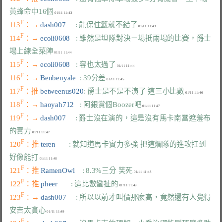
黃蜂命中16個
F
113
：→ 
dash007     
: 能保住籤就不錯了
F
114
：→ 
ecoli0608   
: 雖然是坦隊對決ㄧ場抵兩場的比賽，爵士
場上練全菜陣
F
115
：→ 
ecoli0608   
: 容也太過了
F
116
：→ 
Benbenyale  
: 39分差
F
117
：推 
betweenus020
: 爵士是不是不演了 這三小比數
F
118
：→ 
haoyah712   
: 阿銀賞個Boozer吧
F
119
：→ 
dash007     
: 爵士沒在演的，這是沒有馬卡南當遮羞布
的實力
F
120
：推 
teren       
: 就知道馬卡實力多強 把這爛隊的進攻扛到
好像能打
F
121
：推 
RamenOwl    
: 8.3%三分 笑死
F
122
：推 
pheer       
: 這比數蠻扯的
F
123
：→ 
dash007     
: 所以以前才叫價那麼高，竟然還有人覺得
安吉太貪心
F