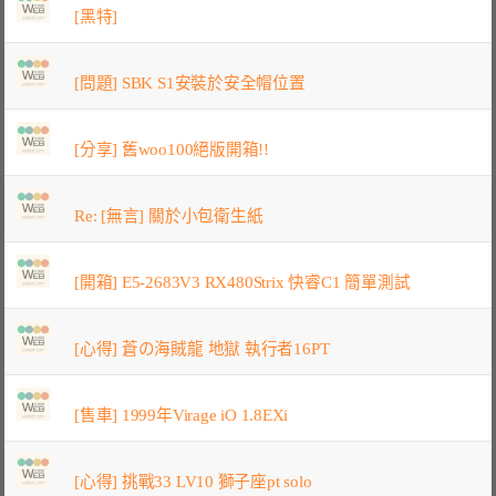
[黑特]
[問題] SBK S1安裝於安全帽位置
[分享] 舊woo100絕版開箱!!
Re: [無言] 關於小包衛生紙
[開箱] E5-2683V3 RX480Strix 快睿C1 簡單測試
[心得] 蒼の海賊龍 地獄 執行者16PT
[售車] 1999年Virage iO 1.8EXi
[心得] 挑戰33 LV10 獅子座pt solo