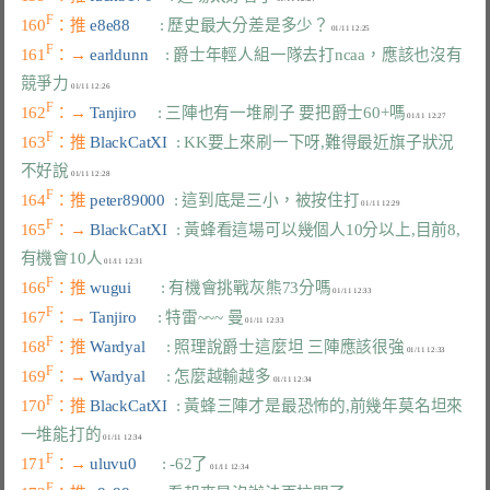
F
160
：推 
e8e88       
: 歷史最大分差是多少？
F
161
：→ 
earldunn    
: 爵士年輕人組一隊去打ncaa，應該也沒有
競爭力
F
162
：→ 
Tanjiro     
: 三陣也有一堆刷子 要把爵士60+嗎
F
163
：推 
BlackCatXI  
: KK要上來刷一下呀,難得最近旗子狀況
不好說
F
164
：推 
peter89000  
: 這到底是三小，被按住打
F
165
：→ 
BlackCatXI  
: 黃蜂看這場可以幾個人10分以上,目前8,
有機會10人
F
166
：推 
wugui       
: 有機會挑戰灰熊73分嗎
F
167
：→ 
Tanjiro     
: 特雷~~~ 曼
F
168
：推 
Wardyal     
: 照理說爵士這麼坦 三陣應該很強
F
169
：→ 
Wardyal     
: 怎麼越輸越多
F
170
：推 
BlackCatXI  
: 黃蜂三陣才是最恐怖的,前幾年莫名坦來
一堆能打的
F
171
：→ 
uluvu0      
: -62了
F