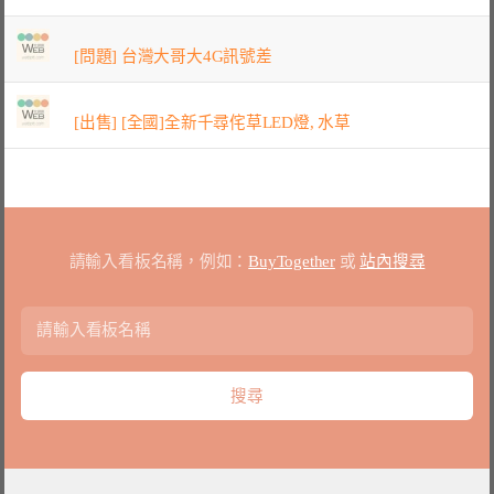
[問題] 台灣大哥大4G訊號差
[出售] [全國]全新千尋侘草LED燈, 水草
請輸入看板名稱，例如：
BuyTogether
或
站內搜尋