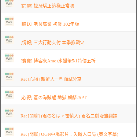
[問題] 拔牙矯正這樣正常嗎
[贈送] 老莫高業 初業 102年版
[情報] 三大行動支付 本季掀戰火
[寶寶] 博客來Amos水蠟筆5/1特價五折
Re: [心得] 新鮮人一些面試分享
[心得] 蒼の海賊龍 地獄 麒麟25PT
Re: [閒聊] (君の名は。雷慎入) 君名二創漫畫翻譯
Re: [閒聊] OGN中場影片：失蹤人口局 (英文字幕)