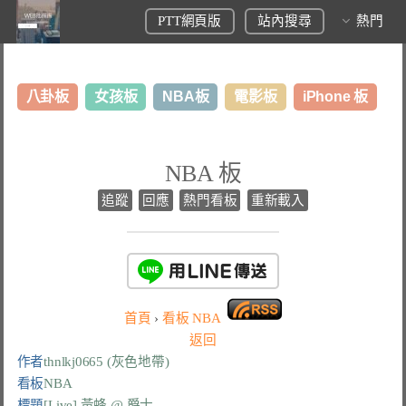
PTT網頁版
站內搜尋
熱門
八卦板
女孩板
NBA板
電影板
iPhone 板
日本旅遊板
表特板
股市板
炒房板
LoL板
NBA 板
美食板
追蹤
回應
熱門看板
重新載入
首頁
›
看板
NBA
返回
作者
thnlkj0665 (灰色地帶)
看板
NBA
標題
[Live] 黃蜂 @ 爵士