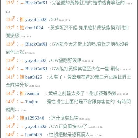
F
135
：→ 
BlackCatXI  
: 完全體的黃蜂就真的是季後賽等級的
 01/11 1
F
136
：推 
yoyofish02  
: 50+
F
137
：推 
dora1024    
: 黃蜂近況不錯 如果維持應該能摸到附加
賽邊緣
F
138
：→ 
BlackCatXI  
: GW是今天才能上的嗎,奇怪之前都沒看
到他上說
F
139
：→ 
yoyofish02  
: GW傷剛好沒錯
F
140
：→ 
BlackCatXI  
: GW能打黃蜂禁區至少在一隻,期待
F
141
：推 
bart9425    
: 太虐了，黃蜂現在進20顆三分已經比爵士
全隊得分多
F
142
：推 
reaman      
: 黃蜂之前輸太多了，附加賽有點難
F
143
：→ 
Tanjiro     
: 讓性頓在上面他是不會跟你客氣的  有時間
就刷
F
144
：推 
a1296340    
: 這什麼虐殺場
F
145
：→ 
yoyofish02  
: CW正負值快-60了...
F
146
：→ 
bart9425    
: 性頓絕對是認真魔人