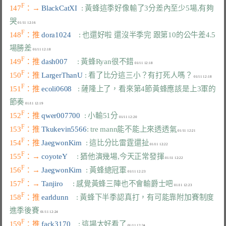
F
147
：→ 
BlackCatXI  
: 黃蜂這季好像輸了3分差內至少5場,有夠
哭
F
148
：推 
dora1024    
: 也還好啦 還沒半季完 跟第10的公牛差4.5
場勝差
F
149
：推 
dash007     
: 黃蜂Ryan很不錯
F
150
：推 
LargerThanU 
: 看了比分這三小？有打死人嗎？
F
151
：推 
ecoli0608   
: 薩隆上了，看來第4節黃蜂應該是上3軍的
節奏
F
152
：推 
qwer007700  
: 小輸51分
F
153
：推 
Tkukevin5566
: tre mann能不能上來透透氣
F
154
：推 
JaegwonKim  
: 這比分比雷霆還扯
F
155
：→ 
coyoteY     
: 猶他演幾場,今天正常發揮
F
156
：→ 
JaegwonKim  
: 黃蜂總冠軍
F
157
：→ 
Tanjiro     
: 感覺黃蜂三陣也不會輸爵士吧
F
158
：推 
earldunn    
: 黃蜂下半季認真打，有可能靠附加賽制度
進季後賽
F
159
：推 
fack3170    
: 這場太好看了