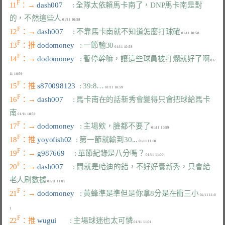
F
11
：→ 
dash007     
: 全隊太依賴馬卡南了，DNP馬卡南是對
的，不然這些人
F
12
：→ 
dash007     
: 不靠馬卡南就不知道怎麼打球確
F
13
：推 
dodomoney   
: 一節輸30
F
14
：→ 
dodomoney   
: 暫停幹嘛，讓這些球員被打爛就好了啊
 01/
F
15
：推 
s870098123  
: 39:8…
F
16
：→ 
dash007     
: 馬卡南在的話新秀會變得只會把球給馬卡
南
F
17
：→ 
dodomoney   
: 主場欸，臉都不要了
F
18
：推 
yoyofish02  
: 第一節就輸到30...
F
19
：→ 
g987669     
: 單節紀錄是八分嗎？
F
20
：→ 
dash007     
: 問就是哈迪的錯，不好好養新秀，只會給
老人刷數據
F
21
：→ 
dodomoney   
: 黃蜂準是準但是你拿8分是在衝三小
 01/11 11:0
F
22
：推 
wugui       
: 主場球迷也太可憐