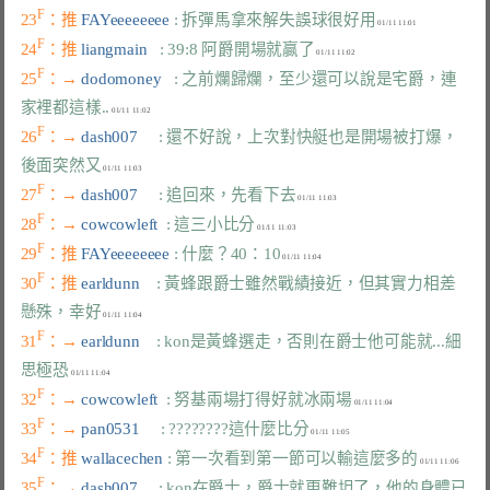
F
23
：推 
FAYeeeeeeee 
: 拆彈馬拿來解失誤球很好用
F
24
：推 
liangmain   
: 39:8 阿爵開場就贏了
F
25
：→ 
dodomoney   
: 之前爛歸爛，至少還可以說是宅爵，連
家裡都這樣..
F
26
：→ 
dash007     
: 還不好說，上次對快艇也是開場被打爆，
後面突然又
F
27
：→ 
dash007     
: 追回來，先看下去
F
28
：→ 
cowcowleft  
: 這三小比分
F
29
：推 
FAYeeeeeeee 
: 什麼？40：10
F
30
：推 
earldunn    
: 黃蜂跟爵士雖然戰績接近，但其實力相差
懸殊，幸好
F
31
：→ 
earldunn    
: kon是黃蜂選走，否則在爵士他可能就...細
思極恐
F
32
：→ 
cowcowleft  
: 努基兩場打得好就冰兩場
F
33
：→ 
pan0531     
: ????????這什麼比分
F
34
：推 
wallacechen 
: 第一次看到第一節可以輸這麼多的
F
35
：→ 
dash007     
: kon在爵士，爵士就更難坦了，他的身體已