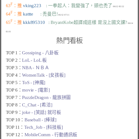
F
63
：推 
vking223    
: 一拳起人：我變強了，頭也禿了
F
64
：推 
kattte      
: 禿曼巴!
F
65
：推 
kkk895310   
: BryantKobe超譯成這樣 是沒上國文課?
 06/14 
熱門看板
TOP 1：
Gossiping - 八卦板
TOP 2：
LoL - LoL 板
TOP 3：
NBA - ＮＢＡ
TOP 4：
WomenTalk - [女孩板]
TOP 5：
ToS - [神魔]
TOP 6：
movie - [電影]
TOP 7：
PuzzleDragon - 龍族拼圖
TOP 8：
C_Chat - [希洽]
TOP 9：
joke - [笑話] 就可板
TOP 10：
Baseball - [棒球]
TOP 11：
Tech_Job - [科技板]
TOP 12：
MobileComm - 行動通訊板