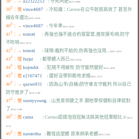
38
：→ 
a22122212   
: 守死阿肥
F
39
：推 
vince4687   
: 冷知識：Caruso在公牛就很高效了 甚至外
線去年還比
F
40
：→ 
vince4687   
: 今年準
F
41
：→ 
tomoti      
: 再強也強不過合約簽富堡,進攻摸毛哨,防守
不吹哨
F
42
：→ 
tomoti      
: 球隊/裁判不給的,你再強也沒用...
F
43
：噓 
furjai      
: 都學髒人而已
F
44
：噓 
kujoukk     
: 犯規不用被吹 防守當然變好
F
45
：推 
e2167471    
: 還好沒學到跪地求婚
F
46
：→ 
qazws931    
: 因為山羊(自稱)防守會去守裁判 所以自己
防守進步了
F
47
：推 
sunnyyoung  
: 山羌是保健之羊 跟他學保健和自律就對
了
F
48
：推 
cama        
: Caruso認證泡泡冠無法與其他冠軍相比☺
 06/11 
F
49
：推 
narutotha   
: 難怪這麼髒 原來師承老髒