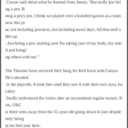
 Caruso said about what he learned from James. "But really just bei
ng a pro. B

eing a pro's pro. I think we played over a hundred games as a team 
now this ye

ar, not including practices, not including travel days. All that stuff a
dds up

. Just being a pro, making sure I'm taking care of my body, my min
d and bringi

ng others with me."

The Thunder have received their bang for their buck with Caruso. 
He's elevated

 in the playoffs. It took fans until they saw it with their own eyes, bu
t they

 finally understood the vision after an inconsistent regular season. N
ow, OKC

is three wins away from the 31-year-old going down in lore despite 
only being

in his first year here.
