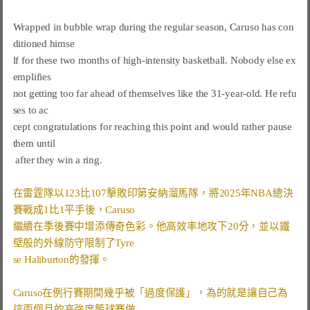
Wrapped in bubble wrap during the regular season, Caruso has con
ditioned himse

lf for these two months of high-intensity basketball. Nobody else ex
emplifies

not getting too far ahead of themselves like the 31-year-old. He refu
ses to ac

cept congratulations for reaching this point and would rather pause 
them until

 after they win a ring.

在雷霆隊以123比107擊敗印第安納溜馬隊，將2025年NBA總決
賽戰成1比1平手後，Caruso
繼續在季後賽中增添傳奇色彩。他高效率地攻下20分，並以鐵
壁般的外線防守限制了Tyre
se Haliburton的發揮。
Caruso在例行賽期間幾乎被「過度保護」，為的就是讓自己為
這兩個月的高強度籃球賽做