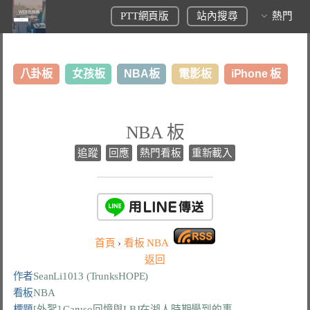
PTT網頁版
站內搜尋
熱門
八卦板
女孩板
NBA板
電影板
iPhone 板
日本旅遊板
表特板
股市板
炒房板
LoL板
NBA 板
美食板
追蹤
回應
熱門看板
重新載入
首頁
›
看板
NBA
返回
作者
SeanLi1013 (TrunksHOPE)
看板
NBA
標題
[外絮] Caruso回憶與LBJ在湖人時期學到的事