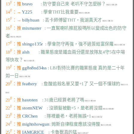
F
13
：推 
bravo       
: 防守要自己來 老叭不守怎麼辦？
F
14
：→ 
Y225        
: 學會THT比我重要
F
15
：→ 
billyhuan   
: 丟卡師傅留THT，我湖真天才
F
16
：推 
mixmaster   
: 一直幫喇叭擦屁股嗎所以變成出色的防守
者
F
17
：推 
shingo135r  
: 學會防守再強，強不過簽給富保羅
F
18
：推 
alsh        
: 職業態度是鐵血兩分還是放隊友4守5在中場
等快攻？
F
19
：推 
gg8n8nd34ss 
: LBJ對待比賽的職業態度 真的是二十年
如一日
F
20
：推 
feathery    
: 詹酸追殺名單又要+1了 又一個不懂球的
 06/11 0
F
21
：推 
hasroten    
: 31歲已經算老將了嗎
F
22
：推 
stormNEW    
: 沒頭髮被動+5，是老將沒錯
F
23
：推 
CRChen      
: 隊裡最老，老將無誤+1
F
24
：推 
mightshowgun
: 姆斯自律程度應該沒得酸
F
25
：推 
IAMGRICE    
: 卡魯獸真的猛