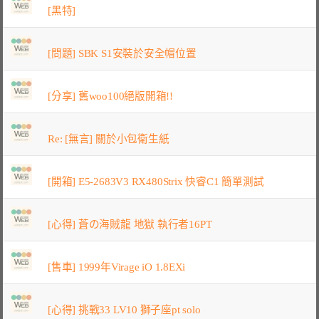
[黑特]
[問題] SBK S1安裝於安全帽位置
[分享] 舊woo100絕版開箱!!
Re: [無言] 關於小包衛生紙
[開箱] E5-2683V3 RX480Strix 快睿C1 簡單測試
[心得] 蒼の海賊龍 地獄 執行者16PT
[售車] 1999年Virage iO 1.8EXi
[心得] 挑戰33 LV10 獅子座pt solo