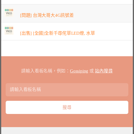
[問題] 台灣大哥大4G訊號差
[出售] [全國]全新千尋侘草LED燈, 水草
請輸入看板名稱，例如：
Gossiping
或
站內搜尋