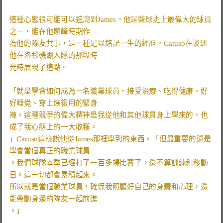
這種心態很可能可以追溯到James。他是籃球史上最偉大的球員
之一，能在他巔峰時期作
為他的隊友共事，是一種足以銘記一生的經歷。Caruso在談到
他在洛杉磯湖人隊的那段時
光時展現了這點。
「就是學會如何成為一名職業球員。接受治療、吃得健康、好
好睡覺、穿上恢復用的緊身
褲。這種競爭的偉大精神是我從他和其他球員身上學來的，也
成了我心態上的一大收穫。
」Caruso這樣說他從James那裡學到的東西。「但最重要的還是
學會當個真正的職業球員
。我們球隊本季已經打了一百多場比賽了，還不算訓練和移動
日。這一切都會累積起來。
所以就是當個職業球員，確保我照顧好自己的身體和心理，還
能帶動身邊的隊友一起前進
。」