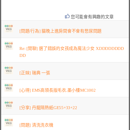
您可能會有興趣的文章
[問題/行為] 貓晚上進房間會不會有憋尿問題
Re: [閒聊] 選了錯誤的女孩成為魔法少女 XDDDDDDDD
DD
[正妹] 瑞典 一張
[心得] EMS高領長版毛衣.墨小樓MC1002
[分享] 丹龍隔熱紙GE55+33+22
[問題] 清洗洗衣機