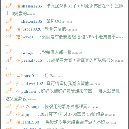
F
26
：推 
shasen1236  
: 卡禿居然也31了，印象還停留在他只是隊
上20幾歲的
F
27
：→ 
shasen1236  
: 菜雞QQ
F
28
：推 
justice0926 
: 學會怎麼抱
F
29
：推 
lwswjs      
: 這就是季後賽經驗 各位NBA小老弟要學
 06/11 0
F
30
：→ 
lwswjs      
: 對每個人都一樣
F
31
：推 
peanut7516  
: 31歲是老大哥，雷霆真的可以強很久
 06/11 09:
F
32
：→ 
house911    
: 蛤 ?
F
33
：推 
lanlove0102 
: 真可惜當初我湖沒留他
F
34
：推 
pttfrasier  
: 好好吃飯好好睡覺說來簡單  一堆人就是亂
吃又愛熬夜
F
35
：推 
c07strange  
: 恢復用的緊身褲哪裡買
F
36
：推 
ahjiy       
: 2021簽了4年才3700萬鎂,CP值超高
F
37
：推 
Hard1980    
: 馬後炮吹半天結果當年湖人不留
F