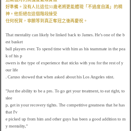
好準備。沒有人比這位31歲老將更能體現「不過度自滿」的精
神。他拒絕在這個階段接受
That mentality can likely be linked back to James. He's one of the b
est basket
ball players ever. To spend time with him as his teammate in the pea
k of his p
owers is the type of experience that sticks with you for the rest of y
our life

. Caruso showed that when asked about his Los Angeles stint.

"Just the ability to be a pro. To go get your treatment, to eat right, to 
slee

p, get in your recovery tights. The competitive greatness that he has 
that I'v

e picked up from him and other guys has been a good addition to m
y mentality,"
