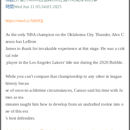
時間
Wed Jun 11 05:34:03 2025
https://reurl.cc/lz66Qj
As the only NBA champion on the Oklahoma City Thunder, Alex C
aruso has LeBron

James to thank for invaluable experience at this stage. He was a criti
cal role

 player in the Los Angeles Lakers' title run during the 2020 Bubble.

While you can't compare that championship to any other in league 
history becau

se of once-in-a-lifetime circumstances, Caruso said his time with Ja
mes as tea

mmates taught him how to develop from an undrafted rookie into o
ne of this era

's best defenders.
