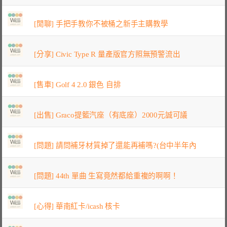
[閒聊] 手把手教你不被桶之新手主購教學
[分享] Civic Type R 量產版官方照無預警流出
[售車] Golf 4 2.0 銀色 自排
[出售] Graco提籃汽座（有底座）2000元誠可議
[問題] 請問補牙材質掉了還能再補嗎?(台中半年內
[問題] 44th 單曲 生寫竟然都給重複的啊啊！
[心得] 華南紅卡/icash 核卡