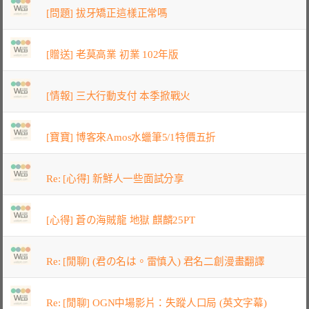
[問題] 拔牙矯正這樣正常嗎
[贈送] 老莫高業 初業 102年版
[情報] 三大行動支付 本季掀戰火
[寶寶] 博客來Amos水蠟筆5/1特價五折
Re: [心得] 新鮮人一些面試分享
[心得] 蒼の海賊龍 地獄 麒麟25PT
Re: [閒聊] (君の名は。雷慎入) 君名二創漫畫翻譯
Re: [閒聊] OGN中場影片：失蹤人口局 (英文字幕)