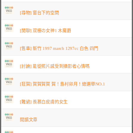
[尋物] 窗台下的空間
[閒聊] 双極の女神1 木魔爵
[售車] 新竹 1997 march 1297cc 白色 四門
[討論] 能從照片感受到攝影者心情嗎
[狂賀] 賀賀賀賀 賀！島村卯月！總選舉NO.1
[難過] 羨慕白皮膚的女生
閱讀文章