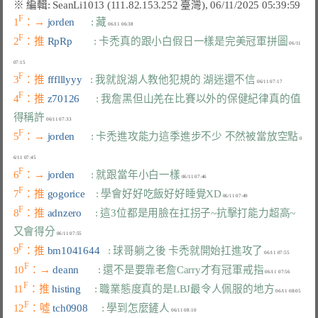
F
1
：→ 
jorden      
: 藏
F
2
：推 
RpRp        
: 卡禿真的跟小白假日一樣是完美冠軍拼圖
 06/11 
F
3
：推 
ffflllyyy   
: 我就說湖人教他犯規的 湖迷還不信
F
4
：推 
z70126      
: 我詹黑但山羌在比賽以外的保健紀律真的值
得稱許
F
5
：→ 
jorden      
: 卡禿進攻能力這季進步不少 不然被當放空點
 0
F
6
：→ 
jorden      
: 就跟當年小白一樣
F
7
：推 
gogorice    
: 學會好好吃飯好好睡覺XD
F
8
：推 
adnzero     
: 這3位都是用臉在扛拐子~抗擊打能力超高~
又會得分
F
9
：推 
bm1041644   
: 球哥躺之後 卡禿就開始扛進攻了
F
10
：→ 
deann       
: 還不是要靠老詹Carry才有冠軍戒指
F
11
：推 
histing     
: 職業態度真的是LBJ最令人佩服的地方
F
12
：噓 
tch0908     
: 學到怎麼鏟人