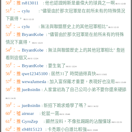
F
50
：推 
rs813011    
: 他也認證姆斯是最偉大的球員之一啊
F
51
：→ 
cylu        
: "儘管由於那次冠軍是在前所未有的特殊情況
下贏得，
F
52
：→ 
cylu        
: 無法與聯盟歷史上的其他冠軍相比"
F
53
：推 
BryantKobe  
: "儘管由於那次冠軍是在前所未有的特殊
情況下贏得，
F
54
：→ 
BryantKobe  
: 無法與聯盟歷史上的其他冠軍相比" 詹迷
看到這個又
F
55
：→ 
BryantKobe  
: 要生氣了
F
56
：推 
qwe12345100 
: 居然31了 時間過得真快
F
57
：推 
wewaJamesla 
: 加入富保羅才重要，表現好也沒用
F
58
：推 
jueihsinlin 
: 人家當初為了自己公司小弟不要你還來硬舔
F
59
：→ 
jueihsinlin 
: 新招下跪求婚學了嗎？
F
60
：噓 
airsoar     
: 蛇鼠一窩
F
61
：推 
GyroZep     
: 顯然沒料，不像批踢踢的沾酸懂球
F
62
：推 
s94815123   
: 卡禿跟小白誰比較強