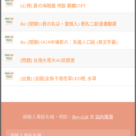
[心得] 蒼の海賊龍 地獄 麒麟25PT
Re: [閒聊] (君の名は。雷慎入) 君名二創漫畫翻譯
Re: [閒聊] OGN中場影片：失蹤人口局 (英文字幕)
[問題] 台灣大哥大4G訊號差
[出售] [全國]全新千尋侘草LED燈, 水草
請輸入看板名稱，例如：
Boy-Girl
或
站內搜尋