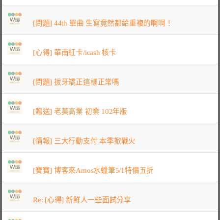
[問題] 44th 單曲 生寫竟然都給重複的啊啊！
[心得] 華南紅卡/icash 核卡
[問題] 拔牙矯正這樣正常嗎
[贈送] 老莫高業 初業 102年版
[情報] 三大行動支付 本季掀戰火
[寶寶] 博客來Amos水蠟筆5/1特價五折
Re: [心得] 新鮮人一些面試分享