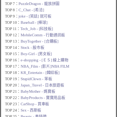
TOP 7：
PuzzleDragon - 龍族拼圖
TOP 8：
C_Chat - [希洽]
TOP 9：
joke - [笑話] 就可板
TOP 10：
Baseball - [棒球]
TOP 11：
Tech_Job - [科技板]
TOP 12：
MobileComm - 行動通訊板
TOP 13：
BuyTogether - [合購板]
TOP 14：
Stock - 股市板
TOP 15：
Boy-Girl - [男女板]
TOP 16：
e-shopping - [ＥＳ] 線上購物
TOP 17：
NBA_Film - [影片]NBA FILM
TOP 18：
KR_Entertain - [韓綜板]
TOP 19：
StupidClown - 笨板
TOP 20：
Japan_Travel - 日本旅遊板
TOP 21：
BabyMother - 媽寶板
TOP 22：
BabyProducts - 寶寶用品板
TOP 23：
CarShop - 買車板
TOP 24：
Sex - 西斯板
TOP 25：
Beauty - 表特牆