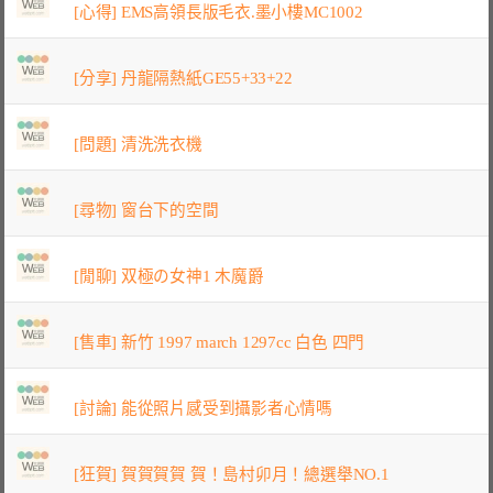
[心得] EMS高領長版毛衣.墨小樓MC1002
[分享] 丹龍隔熱紙GE55+33+22
[問題] 清洗洗衣機
[尋物] 窗台下的空間
[閒聊] 双極の女神1 木魔爵
[售車] 新竹 1997 march 1297cc 白色 四門
[討論] 能從照片感受到攝影者心情嗎
[狂賀] 賀賀賀賀 賀！島村卯月！總選舉NO.1