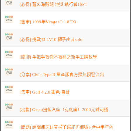
[心得] 蒼の海賊龍 地獄 執行者16PT
[售車] 1999年Virage iO 1.8EXi
[心得] 挑戰33 LV10 獅子座pt solo
[閒聊] 手把手教你不被桶之新手主購教學
[分享] Civic Type R 量產版官方照無預警流出
[售車] Golf 4 2.0 銀色 自排
[出售] Graco提籃汽座（有底座）2000元誠可議
[問題] 請問補牙材質掉了還能再補嗎?(台中半年內