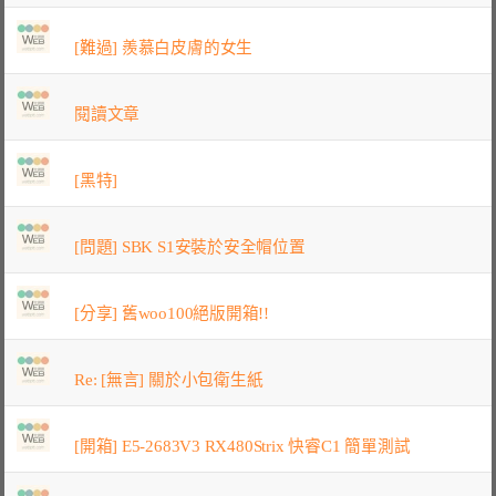
[難過] 羨慕白皮膚的女生
閱讀文章
[黑特]
[問題] SBK S1安裝於安全帽位置
[分享] 舊woo100絕版開箱!!
Re: [無言] 關於小包衛生紙
[開箱] E5-2683V3 RX480Strix 快睿C1 簡單測試