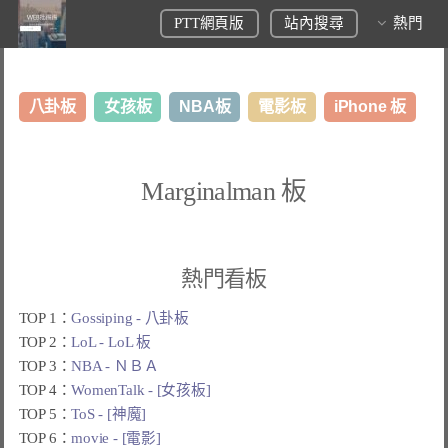
PTT網頁版
站內搜尋
熱門
八卦板
女孩板
NBA板
電影板
iPhone 板
日本旅遊板
表特板
股市板
炒房板
LoL板
Marginalman 板
美食板
熱門看板
TOP 1：
Gossiping - 八卦板
TOP 2：
LoL - LoL 板
TOP 3：
NBA - ＮＢＡ
TOP 4：
WomenTalk - [女孩板]
TOP 5：
ToS - [神魔]
TOP 6：
movie - [電影]