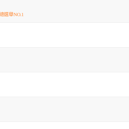
總選舉NO.1