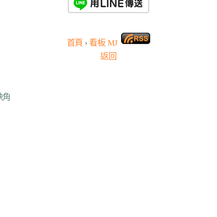
首頁
›
看板
MJ
返回
角 