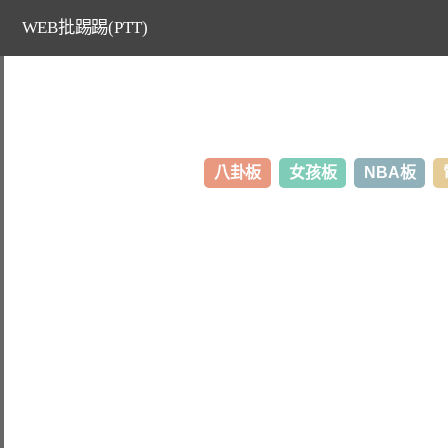
WEB批踢踢(PTT)
八卦板
女孩板
NBA板