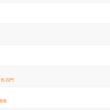
 白色 四門
情嗎