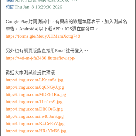
時間
Thu Jan  8 13:29:36 2026
Google Play封閉測試中，有興趣的歡迎填寫表單，加入測試名
https://forms.gle/MeuyXHMamXcttg748
https://wei-m-j-fa3480.flutterflow.app/
http://i.imgur.com/LKnenSa.jpg
http://i.imgur.com/8q6NGyJ.jpg
http://i.imgur.com/MDZ81Ru.jpg
http://i.imgur.com/1Ln1ns9.jpg
http://i.imgur.com/DIi6OsG.jpg
http://i.imgur.com/nwl83mS.jpg
http://i.imgur.com/K4CeEoV.jpg
http://i.imgur.com/HRaYM6S.jpg