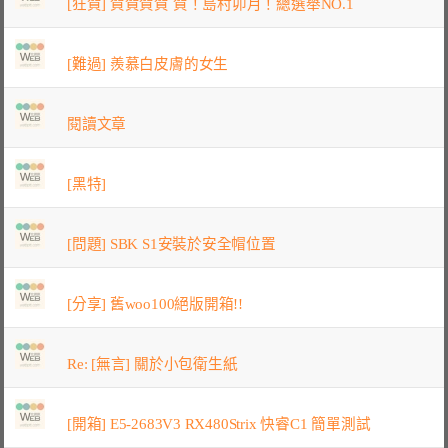
[狂賀] 賀賀賀賀 賀！島村卯月！總選舉NO.1
[難過] 羨慕白皮膚的女生
閱讀文章
[黑特]
[問題] SBK S1安裝於安全帽位置
[分享] 舊woo100絕版開箱!!
Re: [無言] 關於小包衛生紙
[開箱] E5-2683V3 RX480Strix 快睿C1 簡單測試