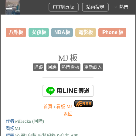
PTT網頁版
站內搜尋
熱門
八卦板
女孩板
NBA板
電影板
iPhone 板
日本旅遊板
表特板
股市板
炒房板
LoL板
MJ 板
美食板
追蹤
回應
熱門看板
重新載入
首頁
›
看板
MJ
返回
作者
williecka (阿陸)
看板
MJ
標題
[心得] 自製 麻將紀錄＆交友 APP