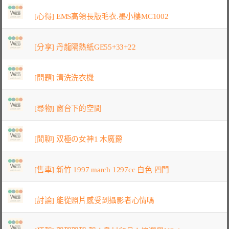
[心得] EMS高領長版毛衣.墨小樓MC1002
[分享] 丹龍隔熱紙GE55+33+22
[問題] 清洗洗衣機
[尋物] 窗台下的空間
[閒聊] 双極の女神1 木魔爵
[售車] 新竹 1997 march 1297cc 白色 四門
[討論] 能從照片感受到攝影者心情嗎