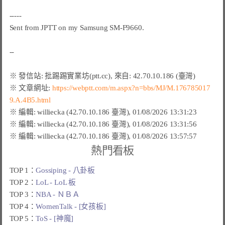
-----

Sent from JPTT on my Samsung SM-F9660.

※ 文章網址: 
https://webptt.com/m.aspx?n=bbs/MJ/M.176785017
9.A.4B5.html
熱門看板
TOP 1：
Gossiping - 八卦板
TOP 2：
LoL - LoL 板
TOP 3：
NBA - ＮＢＡ
TOP 4：
WomenTalk - [女孩板]
TOP 5：
ToS - [神魔]