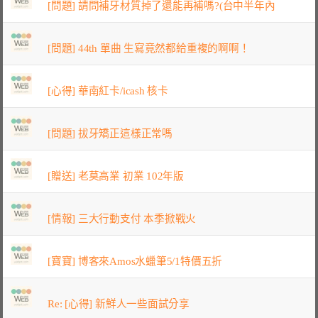
[問題] 請問補牙材質掉了還能再補嗎?(台中半年內
[問題] 44th 單曲 生寫竟然都給重複的啊啊！
[心得] 華南紅卡/icash 核卡
[問題] 拔牙矯正這樣正常嗎
[贈送] 老莫高業 初業 102年版
[情報] 三大行動支付 本季掀戰火
[寶寶] 博客來Amos水蠟筆5/1特價五折
Re: [心得] 新鮮人一些面試分享