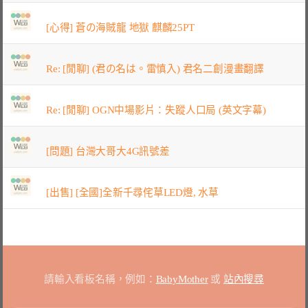
[心得] 蒼の海賊龍 地獄 麒麟25PT
Re: [閒聊] (君の名は。雷慎入) 君名二創漫畫翻譯
Re: [閒聊] OGN中場影片：失蹤人口局 (英文字幕)
[問題] 台灣大哥大4G訊號差
[出售] [全國]全新千尋侘草LED燈, 水草
請輸入看板名稱，例如：
BabyMother
或
站內搜尋