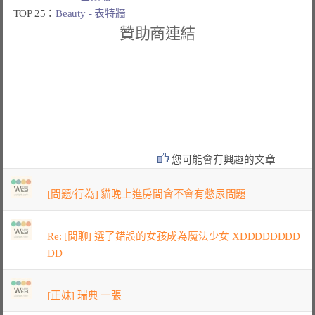
TOP 25：
Beauty - 表特牆
贊助商連結
您可能會有興趣的文章
[問題/行為] 貓晚上進房間會不會有憋尿問題
Re: [閒聊] 選了錯誤的女孩成為魔法少女 XDDDDDDDD
DD
[正妹] 瑞典 一張