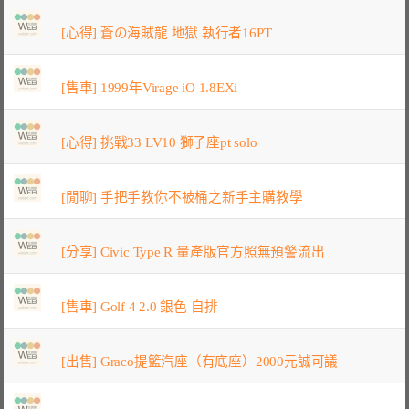
[心得] 蒼の海賊龍 地獄 執行者16PT
[售車] 1999年Virage iO 1.8EXi
[心得] 挑戰33 LV10 獅子座pt solo
[閒聊] 手把手教你不被桶之新手主購教學
[分享] Civic Type R 量產版官方照無預警流出
[售車] Golf 4 2.0 銀色 自排
[出售] Graco提籃汽座（有底座）2000元誠可議