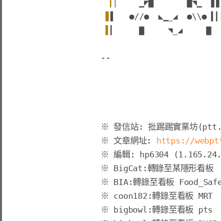
▎
▏    
▁
◤
▇
▇
◥
▁  
▋
▋
▋
▌   
●
//
●
◣
▁
_◢
●
\\
●
▍
▎
▌
▎     
▇
◥
_
◢
▇
※ 文章網址: 
https://webpt
※ 
BigCat
:轉錄至某隱形看板
※ 
BIA
:轉錄至看板 Food_Safe
※ 
coon182
:轉錄至看板 MRT
※ 
bigbowl
:轉錄至看板 pts