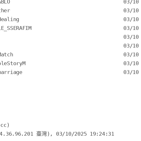
BLO
her
ealing
_SSERAFIM
atch
eStoryM
rriage
                                 03/10 