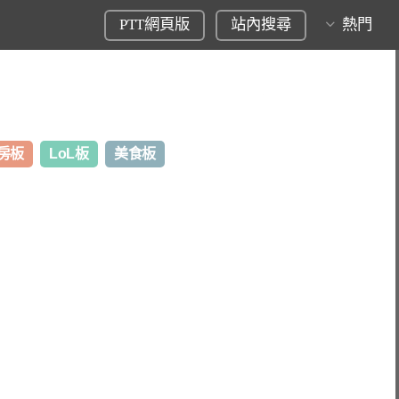
PTT網頁版
站內搜尋
熱門
房板
LoL板
美食板