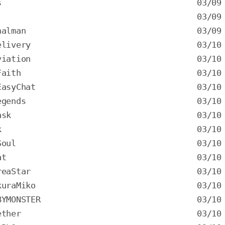
s
alman
livery
iation
aith
asyChat
gends
sk
k
oul
t
eaStar
raMiko
MONSTER
ther