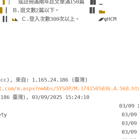
 
▋ 
▏  或註冊滿兩年且文章滿150篇  
▉
▊ ▁   
▊ 
▎ Ｂ.退文數2篇以下。          
▊
▋ 
▄▃
▌
▍ 
◣
◣
 Ｃ.登入次數300次以上。      ◢
◤
ψHCM 
t.com/m.aspx?n=bbs/SYSOP/M.1741505036.A.568.ht
ty