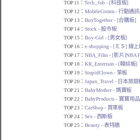
TOP 11：
Tech_Job - [科技板]
TOP 12：
MobileComm - 行動通
TOP 13：
BuyTogether - [合購板]
TOP 14：
Stock - 股市板
TOP 15：
Boy-Girl - [男女板]
TOP 16：
e-shopping - [ＥＳ] 
TOP 17：
NBA_Film - [影片]NBA 
TOP 18：
KR_Entertain - [韓綜板]
TOP 19：
StupidClown - 笨板
TOP 20：
Japan_Travel - 日本旅
TOP 21：
BabyMother - 媽寶板
TOP 22：
BabyProducts - 寶寶用
TOP 23：
CarShop - 買車板
TOP 24：
Sex - 西斯板
TOP 25：
Beauty - 表特牆