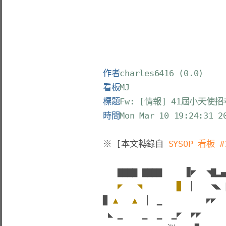
作者
charles6416 (0.0)
看板
MJ
標題
Fw: [情報] 41屆小天使招
時間
Mon Mar 10 19:24:31 2
※ [本文轉錄自 
SYSOP 看板 #
▇▇▇▇
▇▇▇▇
▊
◤
  ◥
▇
▂▄
◤
 ◥
▉ 
▏
◥
◣ 
▉
▲
 ▲
▏ ▁  
◤
◤  
◣
 ▁    ▁  ▁  ▁
◤
◤
◤     