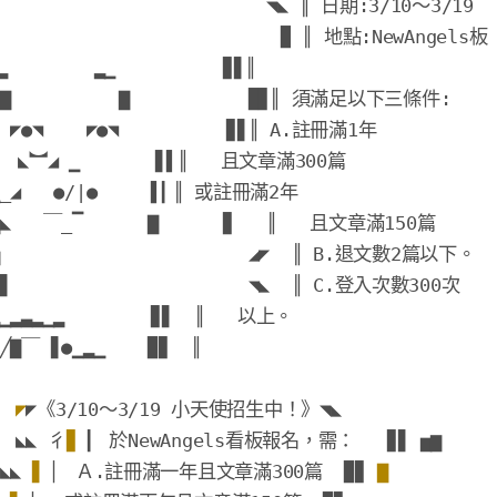
                         ◥
◣
║
 日期:3/10～3/19  
                          
▉ 
║
 地點:
NewAngels板
▂        ▂▁
▊
▋
║
▇
▇
▉
▊
║
 須滿足以下三條件:
 
◤
●
◥
    ◤
●
◥
▊
▋
║
 A.註冊滿1年      
  ◣
︼
◢
▁       
▋
▌
║
   且文章滿300篇  
_◢
●
/|
●
▌
▎
║
或
註冊滿2年      
◣
￣_▔      
▇
▊ 
║
   且文章滿150篇  
 
◢
◤  
║
 B.退文數2篇以下。
▋
◥
◣
║
 C.登入次數300次  
▁▂▃▂▁▂        
▊
▋  
║
   以上。         
╱
▇
￣ 
▋●
▁
▂▁    
▉
▊  
║
◤
◤
《3/10～3/19 小天使招生中！》◥
◣
◣
◣ 
彳
▊ 
▎ 於
NewAngels
看板報名，需：   
▊
▋ ▅▆ 
◣
◣
▋ 
▏ Ａ.註冊滿一年且文章滿300篇  
▉
▊ 
▇