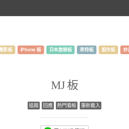
電影板
iPhone 板
日本旅遊板
表特板
股市板
炒
MJ 板
追蹤
回應
熱門看板
重新載入