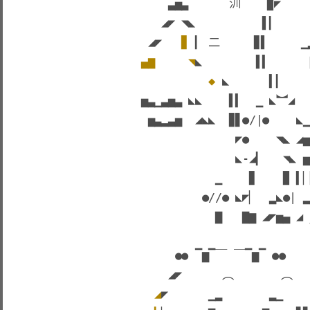
▃
▅▃
      汌
▉
◤
    
◢
◤ ◥
◣
▌
▎     
◢
◤   
▊ 
▎ 二
▊
▌     
▁
▄▆
     ◥
◣
▌
▍      
◆
◣      
▍
▎    
▅
▃▁▃▅
▃
◣
◣    
▌
▍  
▁ 
◣
︼
◢
  
▅▃▂▃▅
  ◢
◣
◣  
▊
▋
●
/|
●
◣
▁
              ◤
● 
◥
◣
◢
▅
              ◣
-
◢
▎   ◥
◣
▅
▁    
▊ 
▉ 
▍
▏
●
//
●
◣
◤
▏  ▂
◣
●
|
▂
▇
   ▇
▆
 ◢
◤
▅
▄ ◢
●
●
 ▔
▆
▔￣ 
￣
▔
▆
▔
 ●
●
◢
◤      ︵
       ︵
◢
◤
▁
▂       ▂▁