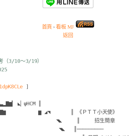
首頁
›
看板
MJ
返回
考（3/10～3/19）
025
1dpK8CLe
▃▂
▇
▆
▎ 
◣
▏ψHCM 
║
▇
▆
▆
 ◢
◥
║
《
ＰＴＴ小天使》
                   ◥
◣     
║
     招生簡章     
                    ◥
◣   
║
─────────