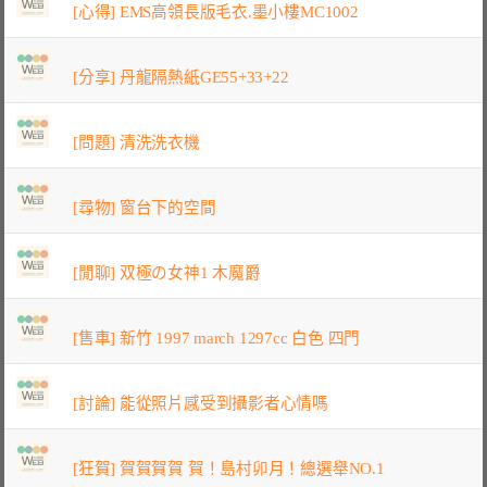
[心得] EMS高領長版毛衣.墨小樓MC1002
[分享] 丹龍隔熱紙GE55+33+22
[問題] 清洗洗衣機
[尋物] 窗台下的空間
[閒聊] 双極の女神1 木魔爵
[售車] 新竹 1997 march 1297cc 白色 四門
[討論] 能從照片感受到攝影者心情嗎
[狂賀] 賀賀賀賀 賀！島村卯月！總選舉NO.1