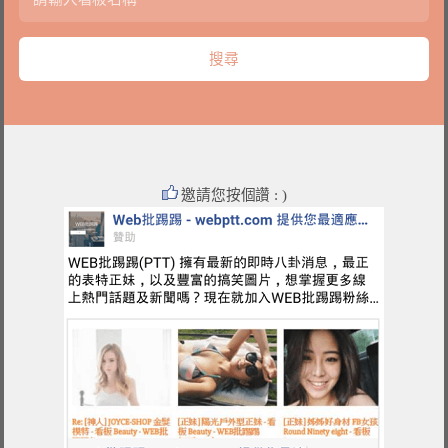
邀請您按個讚 : )