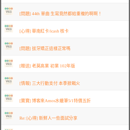
[問題] 44th 單曲 生寫竟然都給重複的啊啊！
[心得] 華南紅卡/icash 核卡
[問題] 拔牙矯正這樣正常嗎
[贈送] 老莫高業 初業 102年版
[情報] 三大行動支付 本季掀戰火
[寶寶] 博客來Amos水蠟筆5/1特價五折
Re: [心得] 新鮮人一些面試分享