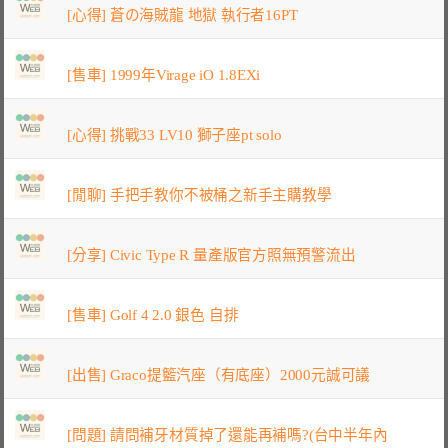
[心得] 蒼の海賊龍 地獄 執行者16PT
[售車] 1999年Virage iO 1.8EXi
[心得] 挑戰33 LV10 獅子座pt solo
[閒聊] 手把手教你不被桶之新手主購教學
[分享] Civic Type R 量產版官方照無預警流出
[售車] Golf 4 2.0 銀色 自排
[出售] Graco提籃汽座（有底座）2000元誠可議
[問題] 請問補牙材質掉了還能再補嗎?(台中半年內