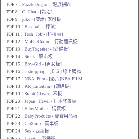
TOP 7：
PuzzleDragon - 龍族拼圖
TOP 8：
C_Chat - [希洽]
TOP 9：
joke - [笑話] 就可板
TOP 10：
Baseball - [棒球]
TOP 11：
Tech_Job - [科技板]
TOP 12：
MobileComm - 行動通訊板
TOP 13：
BuyTogether - [合購板]
TOP 14：
Stock - 股市板
TOP 15：
Boy-Girl - [男女板]
TOP 16：
e-shopping - [ＥＳ] 線上購物
TOP 17：
NBA_Film - [影片]NBA FILM
TOP 18：
KR_Entertain - [韓綜板]
TOP 19：
StupidClown - 笨板
TOP 20：
Japan_Travel - 日本旅遊板
TOP 21：
BabyMother - 媽寶板
TOP 22：
BabyProducts - 寶寶用品板
TOP 23：
CarShop - 買車板
TOP 24：
Sex - 西斯板
TOP 25：
Beauty - 表特牆