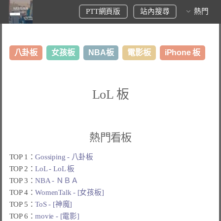
PTT網頁版
站內搜尋
熱門
八卦板
女孩板
NBA板
電影板
iPhone 板
日本旅遊板
表特板
股市板
炒房板
LoL板
LoL 板
美食板
熱門看板
TOP 1：
Gossiping - 八卦板
TOP 2：
LoL - LoL 板
TOP 3：
NBA - ＮＢＡ
TOP 4：
WomenTalk - [女孩板]
TOP 5：
ToS - [神魔]
TOP 6：
movie - [電影]