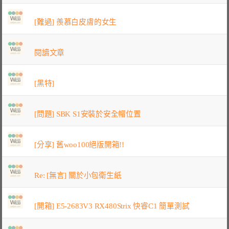
[難過] 羨慕白皮膚的女生
閱讀文章
[黑特]
[問題] SBK S1安裝於安全帽位置
[分享] 舊woo100絕版開箱!!
Re: [無言] 關於小包衛生紙
[開箱] E5-2683V3 RX480Strix 快睿C1 簡單測試