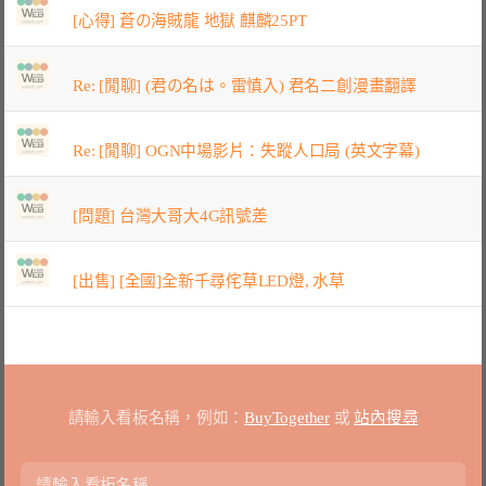
[心得] 蒼の海賊龍 地獄 麒麟25PT
Re: [閒聊] (君の名は。雷慎入) 君名二創漫畫翻譯
Re: [閒聊] OGN中場影片：失蹤人口局 (英文字幕)
[問題] 台灣大哥大4G訊號差
[出售] [全國]全新千尋侘草LED燈, 水草
請輸入看板名稱，例如：
BuyTogether
或
站內搜尋