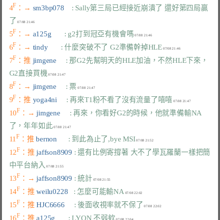
F
4
：→ 
sm3bp078    
: Sally第三局已經接近崩潰了 還好第四局贏
了
F
5
：→ 
a125g       
: g2打到冠亞有機會嗎
F
6
：→ 
tindy       
: 什麼突破不了 G2準備幹掉HLE
F
7
：推 
jimgene     
: 那G2先幫明天的HLE加油，不然HLE下來，
G2直接買機
F
8
：→ 
jimgene     
: 票
F
9
：推 
yoga4ni     
: 再來T1粉不看了沒有流量了嘻嘻
F
10
：→ 
jimgene     
: 再來，你看好G2的時候，他就準備輸NA
了，年年如此
F
11
：推 
bernon      
: 到此為止了,bye MSI
F
12
：推 
jaffson8909 
: 還有比例寄撐著 大不了學瓦羅蘭一樣把簡
中平台納入
F
13
：→ 
jaffson8909 
: 統計
F
14
：推 
weilu0228   
: 怎麼可能輸NA
F
15
：推 
HJC6666     
: 後面收視率就不保了
F
16
：推 
a125g       
: LYON 不弱欸