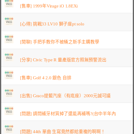
[售車] 1999年Virage iO 1.8EXi
[心得] 挑戰33 LV10 獅子座pt solo
[閒聊] 手把手教你不被桶之新手主購教學
[分享] Civic Type R 量產版官方照無預警流出
[售車] Golf 4 2.0 銀色 自排
[出售] Graco提籃汽座（有底座）2000元誠可議
[問題] 請問補牙材質掉了還能再補嗎?(台中半年內
[問題] 44th 單曲 生寫竟然都給重複的啊啊！