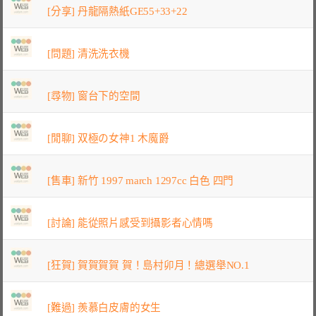
[分享] 丹龍隔熱紙GE55+33+22
[問題] 清洗洗衣機
[尋物] 窗台下的空間
[閒聊] 双極の女神1 木魔爵
[售車] 新竹 1997 march 1297cc 白色 四門
[討論] 能從照片感受到攝影者心情嗎
[狂賀] 賀賀賀賀 賀！島村卯月！總選舉NO.1
[難過] 羨慕白皮膚的女生