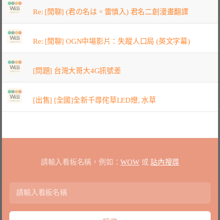
Re: [閒聊] (君の名は。雷慎入) 君名二創漫畫翻譯
Re: [閒聊] OGN中場影片：失蹤人口局 (英文字幕)
[問題] 台灣大哥大4G訊號差
[出售] [全國]全新千尋侘草LED燈, 水草
請輸入看板名稱，例如：
WOW
或
站內搜尋