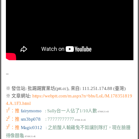
※ 文章網址: 
https://webptt.com/m.aspx?n=bbs/LoL/M.178351819
4.A.1F3.html
F
1
：推 
fairymomo   
: Sally台一人佔了1/10人數
F
2
：推 
sm3bp078    
: 77777777777
F
3
：推 
Magic0312   
: 之前酸人輸雞兔不如讓別隊打，現在臉腫
得像麵龜