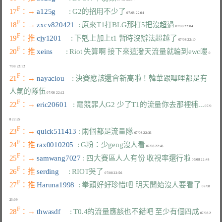
F
17
：→ 
a125g       
: G2的招用不少了
F
18
：→ 
zxcv820421  
: 原來T1打BLG那打5把沒超過
F
19
：推 
cjy1201     
: 下剋上加上t1 暫時沒辦法超越了
F
20
：推 
xeins       
: Riot 失算啊 接下來這潑天流量就輪到ewc嘍
 0
F
21
：→ 
nayaciou    
: 決賽應該還會新高啦！韓華跟嗶哩都是有
人氣的隊伍
F
22
：→ 
eric20601   
: 電競罪人G2 少了T1的流量你去那裡補...
 07/0
F
23
：→ 
quick511413 
: 兩個都是流量隊
F
24
：推 
rax0010205  
: G粉：少geng沒人看
F
25
：→ 
samwang7027 
: 四大賽區人人有份 收視率還行啦
F
26
：推 
serding     
: RIOT哭了
F
27
：推 
Haruna1998  
: 拳頭好好珍惜吧 明天開始沒人要看了
 07/08 
F
28
：→ 
thwasdf     
: T0.4的流量應該也不錯吧 至少有個四成
 07/08 2