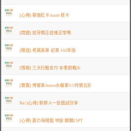
[心得] 華南紅卡/icash 核卡
[問題] 拔牙矯正這樣正常嗎
[贈送] 老莫高業 初業 102年版
[情報] 三大行動支付 本季掀戰火
[寶寶] 博客來Amos水蠟筆5/1特價五折
Re: [心得] 新鮮人一些面試分享
[心得] 蒼の海賊龍 地獄 麒麟25PT