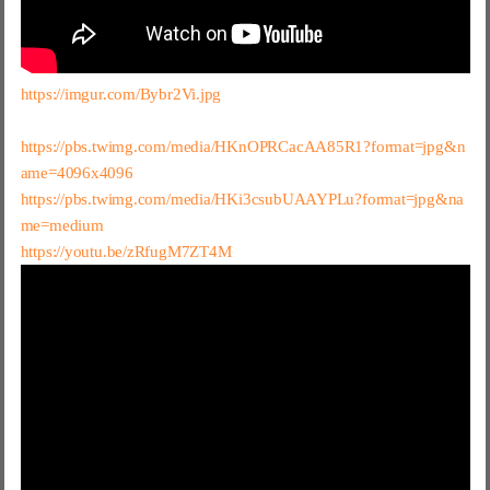
https://imgur.com/Bybr2Vi.jpg
https://pbs.twimg.com/media/HKnOPRCacAA85R1?format=jpg&n
ame=4096x4096
https://pbs.twimg.com/media/HKi3csubUAAYPLu?format=jpg&na
me=medium
https://youtu.be/zRfugM7ZT4M