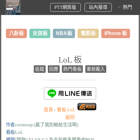
PTT網頁版
站內搜尋
熱門
八卦板
女孩板
NBA板
電影板
iPhone 板
日本旅遊板
表特板
股市板
炒房板
LoL板
LoL 板
美食板
追蹤
回應
熱門看板
重新載入
首頁
›
看板
LoL
返回
作者
cornsoup (贏了我別輸給生活啊)
看板
LoL
標題
[閒聊] T1 VS G2 為今年最多觀看的BO5