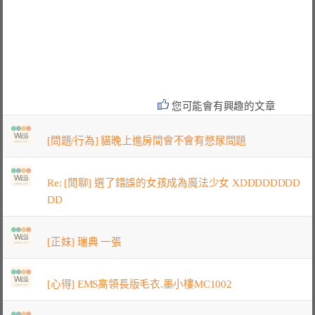
您可能會有興趣的文章
[問題/行為] 貓晚上進房間會不會有憋尿問題
Re: [閒聊] 選了錯誤的女孩成為魔法少女 XDDDDDDDD
DD
[正妹] 瑞典 一張
[心得] EMS高領長版毛衣.墨小樓MC1002