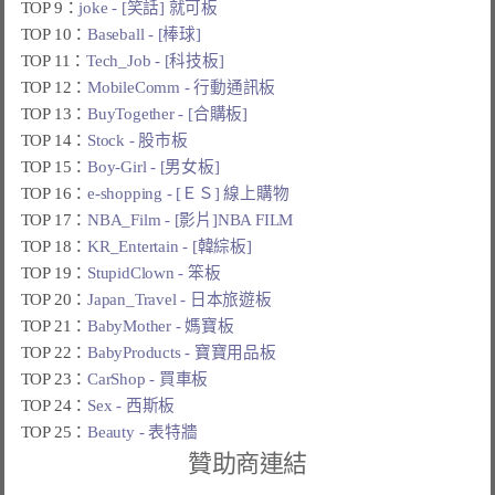
TOP 9：
joke - [笑話] 就可板
TOP 10：
Baseball - [棒球]
TOP 11：
Tech_Job - [科技板]
TOP 12：
MobileComm - 行動通訊板
TOP 13：
BuyTogether - [合購板]
TOP 14：
Stock - 股市板
TOP 15：
Boy-Girl - [男女板]
TOP 16：
e-shopping - [ＥＳ] 線上購物
TOP 17：
NBA_Film - [影片]NBA FILM
TOP 18：
KR_Entertain - [韓綜板]
TOP 19：
StupidClown - 笨板
TOP 20：
Japan_Travel - 日本旅遊板
TOP 21：
BabyMother - 媽寶板
TOP 22：
BabyProducts - 寶寶用品板
TOP 23：
CarShop - 買車板
TOP 24：
Sex - 西斯板
TOP 25：
Beauty - 表特牆
贊助商連結