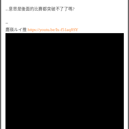
...意思是後面的比賽都突破不了了嗎?

--

鷹嶺ルイ推 
https://youtu.be/Ix-f51aq8SY