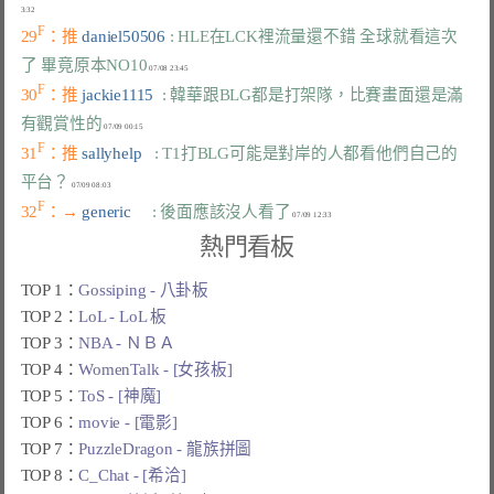
F
29
：推 
daniel50506 
: HLE在LCK裡流量還不錯 全球就看這次
了 畢竟原本NO10
F
30
：推 
jackie1115  
: 韓華跟BLG都是打架隊，比賽畫面還是滿
有觀賞性的
F
31
：推 
sallyhelp   
: T1打BLG可能是對岸的人都看他們自己的
平台？
F
32
：→ 
generic     
: 後面應該沒人看了
熱門看板
TOP 1：
Gossiping - 八卦板
TOP 2：
LoL - LoL 板
TOP 3：
NBA - ＮＢＡ
TOP 4：
WomenTalk - [女孩板]
TOP 5：
ToS - [神魔]
TOP 6：
movie - [電影]
TOP 7：
PuzzleDragon - 龍族拼圖
TOP 8：
C_Chat - [希洽]