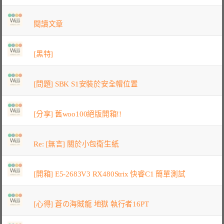
閱讀文章
[黑特]
[問題] SBK S1安裝於安全帽位置
[分享] 舊woo100絕版開箱!!
Re: [無言] 關於小包衛生紙
[開箱] E5-2683V3 RX480Strix 快睿C1 簡單測試
[心得] 蒼の海賊龍 地獄 執行者16PT