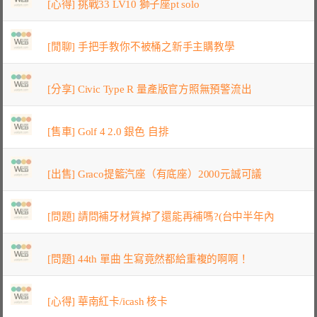
[心得] 挑戰33 LV10 獅子座pt solo
[閒聊] 手把手教你不被桶之新手主購教學
[分享] Civic Type R 量產版官方照無預警流出
[售車] Golf 4 2.0 銀色 自排
[出售] Graco提籃汽座（有底座）2000元誠可議
[問題] 請問補牙材質掉了還能再補嗎?(台中半年內
[問題] 44th 單曲 生寫竟然都給重複的啊啊！
[心得] 華南紅卡/icash 核卡