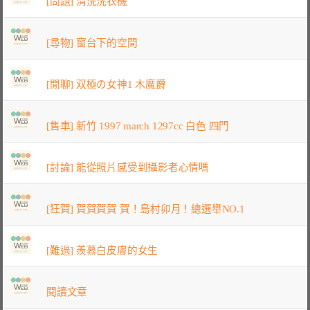
[問題] 清洗洗衣機
[尋物] 窗台下的空間
[閒聊] 双極の女神1 木魔爵
[售車] 新竹 1997 march 1297cc 白色 四門
[討論] 能從照片感受到攝影者心情嗎
[狂賀] 賀賀賀賀 賀！島村卯月！總選舉NO.1
[難過] 羨慕白皮膚的女生
閱讀文章