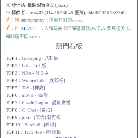
F
3
：推 
minbyminby  
: 還蠻有趣的
F
4
：推 
AI3767      
: 人類玩幾次理解邏輯就OK了,AI要死極多次,
每關還不同
熱門看板
TOP 1：
Gossiping - 八卦板
TOP 2：
LoL - LoL 板
TOP 3：
NBA - ＮＢＡ
TOP 4：
WomenTalk - [女孩板]
TOP 5：
ToS - [神魔]
TOP 6：
movie - [電影]
TOP 7：
PuzzleDragon - 龍族拼圖
TOP 8：
C_Chat - [希洽]
TOP 9：
joke - [笑話] 就可板
TOP 10：
Baseball - [棒球]
TOP 11：
Tech_Job - [科技板]