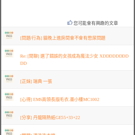
您可能會有興趣的文章
[問題/行為] 貓晚上進房間會不會有憋尿問題
Re: [閒聊] 選了錯誤的女孩成為魔法少女 XDDDDDDDD
DD
[正妹] 瑞典 一張
[心得] EMS高領長版毛衣.墨小樓MC1002
[分享] 丹龍隔熱紙GE55+33+22