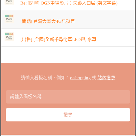
Re: [閒聊] OGN中場影片：失蹤人口局 (英文字幕)
[問題] 台灣大哥大4G訊號差
[出售] [全國]全新千尋侘草LED燈, 水草
請輸入看板名稱，例如：
e-shopping
或
站內搜尋