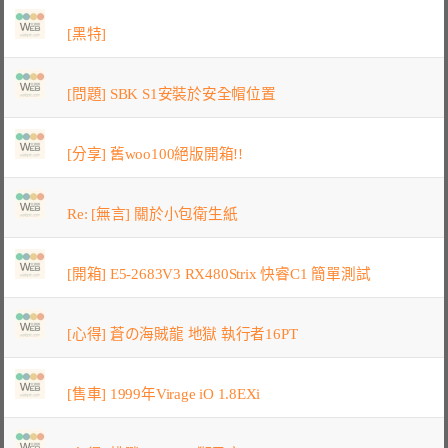
[黑特]
[問題] SBK S1安裝於安全帽位置
[分享] 舊woo100絕版開箱!!
Re: [無言] 關於小包衛生紙
[開箱] E5-2683V3 RX480Strix 快睿C1 簡單測試
[心得] 蒼の海賊龍 地獄 執行者16PT
[售車] 1999年Virage iO 1.8EXi