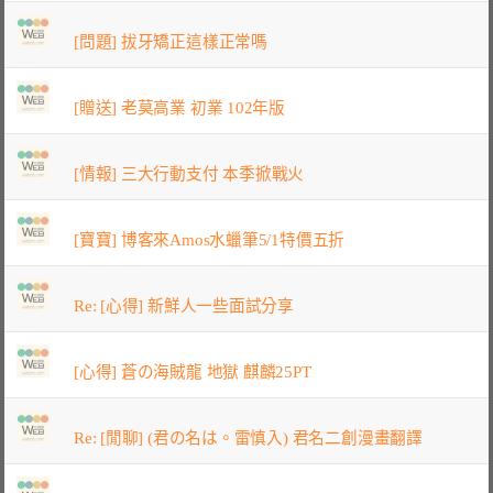
[問題] 拔牙矯正這樣正常嗎
[贈送] 老莫高業 初業 102年版
[情報] 三大行動支付 本季掀戰火
[寶寶] 博客來Amos水蠟筆5/1特價五折
Re: [心得] 新鮮人一些面試分享
[心得] 蒼の海賊龍 地獄 麒麟25PT
Re: [閒聊] (君の名は。雷慎入) 君名二創漫畫翻譯