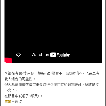
李笛在考慮
<李南伊－想哭>
跟
<趙容弼－蒙娜麗莎>
，也在思考
雙人組合的可能性。

但因為蒙娜麗莎這首歌還沒得到作曲家的翻唱許可，應該是沒
下文了。

李笛
－
想哭