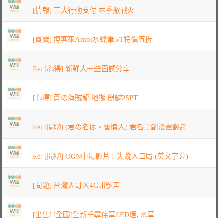
[情報] 三大行動支付 本季掀戰火
[寶寶] 博客來Amos水蠟筆5/1特價五折
Re: [心得] 新鮮人一些面試分享
[心得] 蒼の海賊龍 地獄 麒麟25PT
Re: [閒聊] (君の名は。雷慎入) 君名二創漫畫翻譯
Re: [閒聊] OGN中場影片：失蹤人口局 (英文字幕)
[問題] 台灣大哥大4G訊號差
[出售] [全國]全新千尋侘草LED燈, 水草