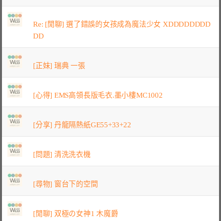
Re: [閒聊] 選了錯誤的女孩成為魔法少女 XDDDDDDDD
DD
[正妹] 瑞典 一張
[心得] EMS高領長版毛衣.墨小樓MC1002
[分享] 丹龍隔熱紙GE55+33+22
[問題] 清洗洗衣機
[尋物] 窗台下的空間
[閒聊] 双極の女神1 木魔爵