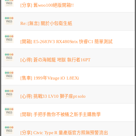
[分享] 舊woo100絕版開箱!!
Re: [無言] 關於小包衛生紙
[開箱] E5-2683V3 RX480Strix 快睿C1 簡單測試
[心得] 蒼の海賊龍 地獄 執行者16PT
[售車] 1999年Virage iO 1.8EXi
[心得] 挑戰33 LV10 獅子座pt solo
[閒聊] 手把手教你不被桶之新手主購教學
[分享] Civic Type R 量產版官方照無預警流出