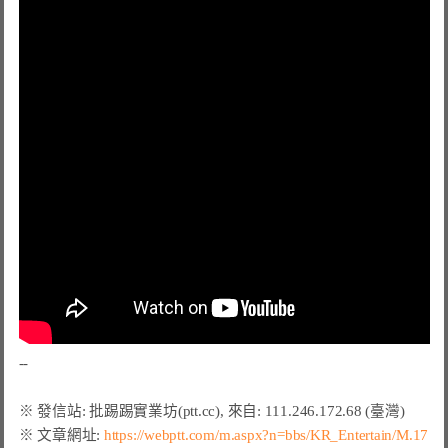
※ 文章網址: 
https://webptt.com/m.aspx?n=bbs/KR_Entertain/M.17