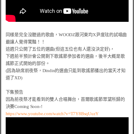
同樣是完全沒聽過的歌曲，WOODZ跟河東均X尹度玹的試唱曲
最讓人覺得驚豔！！

這週只公開了五位的選曲(但這五位也有人還沒決定好)，

下週前半預計會公開剩下歌謠節參加者的選曲，後半大概是歌
謠節正式開始的部份。

(因為缺席前夜祭，Dindin的選曲只能到歌謠節播出的當天才知
道了XD)

下集預告

因為前夜祭才能看到的雙人合唱舞台，首爾歌謠節眾望所歸的
https://www.youtube.com/watch?v=T7Y8BsqUuzY