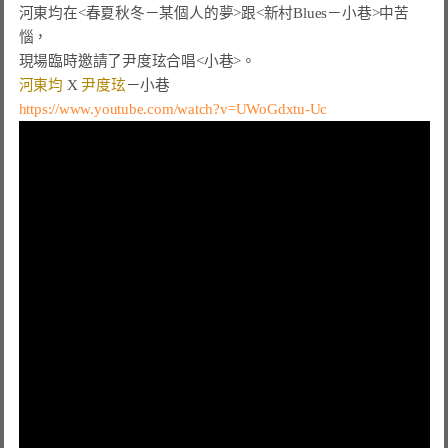
河東均在
<春夏秋冬－某個人的夢>
跟
<新村Blues－小巷>
中苦
惱，

河東均
 X 
尹度玹
－
小巷
https://www.youtube.com/watch?v=UWoGdxtu-Uc