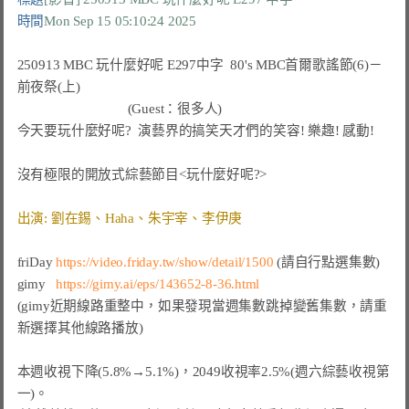
時間
Mon Sep 15 05:10:24 2025
250913 MBC 玩什麼好呢 E297中字
80's MBC首爾歌謠節(6)－
前夜祭(上)
(Guest：很多人)
今天要玩什麼好呢?  演藝界的搞笑天才們的笑容! 樂趣! 感動!

沒有極限的開放式綜藝節目<玩什麼好呢?>

出演: 劉在錫、Haha、朱宇宰、李伊庚
friDay
https://video.friday.tw/show/detail/1500
(請自行點選集數)
gimy
https://gimy.ai/eps/143652-8-36.html
(gimy近期線路重整中，如果發現當週集數跳掉變舊集數，請重
新選擇其他線路播放)

本週收視下降(5.8%→5.1%)，2049收視率2.5%(週六綜藝收視第
一)。
