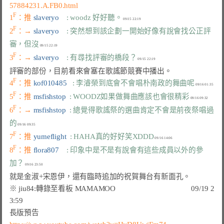
57884231.A.FB0.html
F
1
：推 
slaveryo    
: woodz 好好聽。
F
2
：→ 
slaveryo    
: 突然想到該企劃一開始好像有說會找公正評
審，但沒
F
3
：→ 
slaveryo    
: 有尋找評審的橋段？
F
4
：推 
kof010485   
: 李濬榮到底會不會唱朴南政的舞曲呢
F
5
：推 
msfishstop  
: WOODZ如果做舞曲應該也會很精彩
F
6
：→ 
msfishstop  
: 總覺得歌謠祭的選曲肯定不會是前夜祭唱過
的
F
7
：推 
yumeflight  
: HAHA真的好好笑XDDD
F
8
：推 
flora807    
: 印象中是不是有說會有這些成員以外的參
加？
※ 
jiu84
:轉錄至看板 MAMAMOO
                                        09/19 2
3:59
