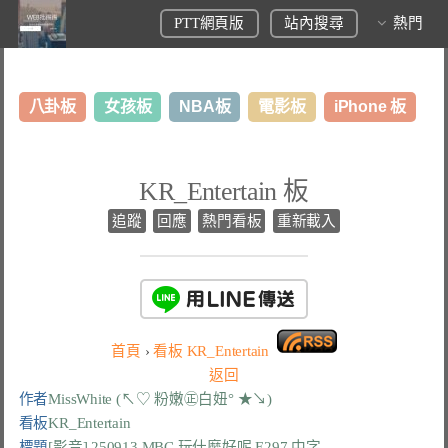
PTT網頁版
站內搜尋
熱門
八卦板
女孩板
NBA板
電影板
iPhone 板
日本旅遊板
表特板
股市板
炒房板
LoL板
KR_Entertain 板
美食板
追蹤
回應
熱門看板
重新載入
首頁
›
看板
KR_Entertain
返回
作者
MissWhite (↖♡ 粉嫩㊣白妞° ★↘)
看板
KR_Entertain
標題
[影音] 250913 MBC 玩什麼好呢 E297 中字