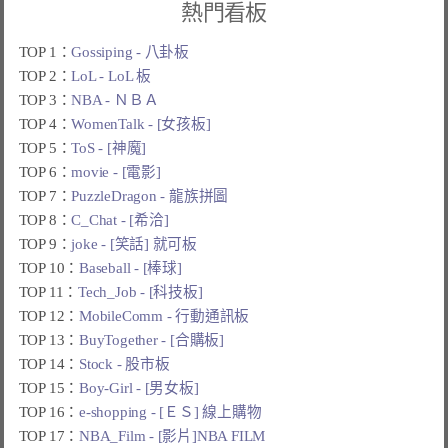
熱門看板
TOP 1：
Gossiping - 八卦板
TOP 2：
LoL - LoL 板
TOP 3：
NBA - ＮＢＡ
TOP 4：
WomenTalk - [女孩板]
TOP 5：
ToS - [神魔]
TOP 6：
movie - [電影]
TOP 7：
PuzzleDragon - 龍族拼圖
TOP 8：
C_Chat - [希洽]
TOP 9：
joke - [笑話] 就可板
TOP 10：
Baseball - [棒球]
TOP 11：
Tech_Job - [科技板]
TOP 12：
MobileComm - 行動通訊板
TOP 13：
BuyTogether - [合購板]
TOP 14：
Stock - 股市板
TOP 15：
Boy-Girl - [男女板]
TOP 16：
e-shopping - [ＥＳ] 線上購物
TOP 17：
NBA_Film - [影片]NBA FILM