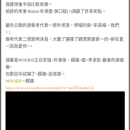
我覺得後半段比較有趣。

前排的老爹-Ralral-朴英奎-狹口蛙(?)貢獻了許多笑點。

最先公開的是敬老代表一號朴英奎，想唱的是
<宋昌植－我們
>
；

敬老代表二號是明洙翁，大膽了選擇了觀眾票選第一的
<柳在夏
－因為愛你>
。

接著是WOODZ正在苦惱
<朴善珠－歸路>
跟
<李承哲-最後的演唱
會>
WOODZ
－
歸路
https://www.youtube.com/watch?v=uzJDDuafaCA