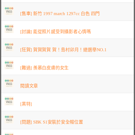
[售車] 新竹 1997 march 1297cc 白色 四門
[討論] 能從照片感受到攝影者心情嗎
[狂賀] 賀賀賀賀 賀！島村卯月！總選舉NO.1
[難過] 羨慕白皮膚的女生
閱讀文章
[黑特]
[問題] SBK S1安裝於安全帽位置