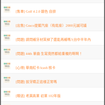
[售車] Golf 4 2.0 銀色 自排
[出售] Graco提籃汽座（有底座）2000元誠可議
[問題] 請問補牙材質掉了還能再補嗎?(台中半年內
[問題] 44th 單曲 生寫竟然都給重複的啊啊！
[心得] 華南紅卡/icash 核卡
[問題] 拔牙矯正這樣正常嗎
[贈送] 老莫高業 初業 102年版