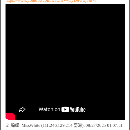
https://www.youtube.com/watch?v=HyD8UwjFm74