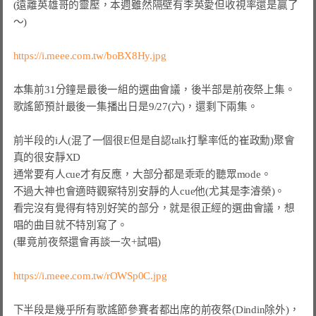
(遠離英雄哥的靈壓，本週雖然隔壁有李英愛但收視率還是贏了
～)

https://i.meee.com.tw/boBX8Hy.jpg
本集前31分鐘是最後一組的選曲會議，後半部是前夜祭上集。

歌謠節預計最後一集播出日是9/27(六)，還剩下兩集。

前半段的i人(混了一個很E但是自認talk打擊率低的崔政勳)聚會
真的很安靜XD

通常要有人cue才有反應，大部分都是乖乖的聽眾mode。

不過大神也會適時觀察特別安靜的人cue他(尤其是李濬榮)。

看完沒有覺得有特別好笑的部分，就是很正經的選曲會議，想
唱的曲目就不特別寫了。

(畢竟前夜祭還會再談一次+試唱)

https://i.meee.com.tw/rOWSp0C.jpg
下半段是幾乎所有歌謠節參賽者都出席的前夜祭(Dindin除外)，