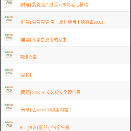
[討論] 能從照片感受到攝影者心情嗎
[狂賀] 賀賀賀賀 賀！島村卯月！總選舉NO.1
[難過] 羨慕白皮膚的女生
閱讀文章
[黑特]
[問題] SBK S1安裝於安全帽位置
[分享] 舊woo100絕版開箱!!
Re: [無言] 關於小包衛生紙