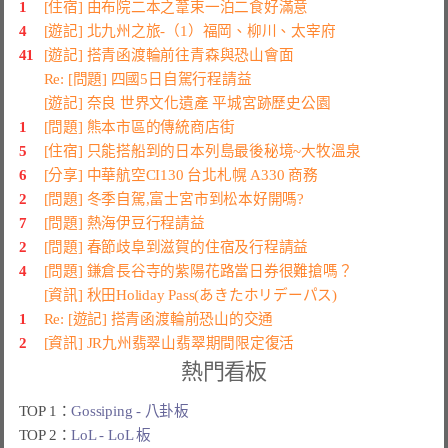
1
[住宿] 由布院二本之葦束一泊二食好滿意
4
[遊記] 北九州之旅-（1）福岡、柳川、太宰府
41
[遊記] 搭青函渡輪前往青森與恐山會面
Re: [問題] 四國5日自駕行程請益
[遊記] 奈良 世界文化遺產 平城宮跡歷史公園
1
[問題] 熊本市區的傳統商店街
5
[住宿] 只能搭船到的日本列島最後秘境~大牧溫泉
6
[分享] 中華航空CI130 台北札幌 A330 商務
2
[問題] 冬季自駕,富士宮市到松本好開嗎?
7
[問題] 熱海伊豆行程請益
2
[問題] 春節歧阜到滋賀的住宿及行程請益
4
[問題] 鎌倉長谷寺的紫陽花路當日券很難搶嗎？
[資訊] 秋田Holiday Pass(あきたホリデーパス)
1
Re: [遊記] 搭青函渡輪前恐山的交通
2
[資訊] JR九州翡翠山翡翠期間限定復活
熱門看板
TOP 1：
Gossiping - 八卦板
TOP 2：
LoL - LoL 板