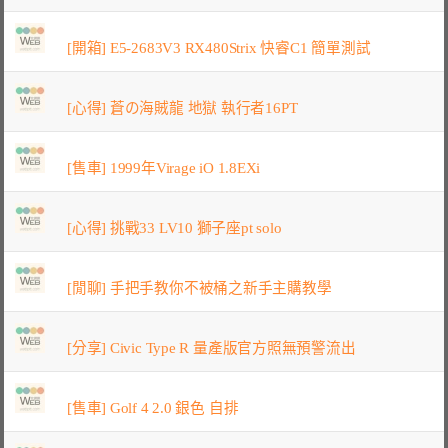
[開箱] E5-2683V3 RX480Strix 快睿C1 簡單測試
[心得] 蒼の海賊龍 地獄 執行者16PT
[售車] 1999年Virage iO 1.8EXi
[心得] 挑戰33 LV10 獅子座pt solo
[閒聊] 手把手教你不被桶之新手主購教學
[分享] Civic Type R 量產版官方照無預警流出
[售車] Golf 4 2.0 銀色 自排