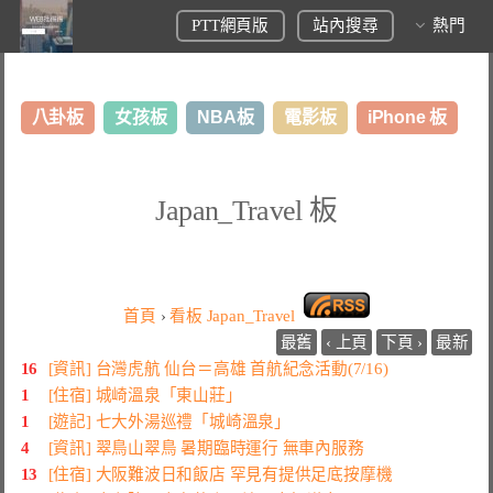
PTT網頁版
站內搜尋
熱門
八卦板
女孩板
NBA板
電影板
iPhone 板
日本旅遊板
表特板
股市板
炒房板
LoL板
Japan_Travel 板
美食板
首頁
›
看板
Japan_Travel
最舊
‹ 上頁
下頁 ›
最新
16
[資訊] 台灣虎航 仙台＝高雄 首航紀念活動(7/16)
1
[住宿] 城崎溫泉「東山莊」
1
[遊記] 七大外湯巡禮「城崎溫泉」
4
[資訊] 翠鳥山翠鳥 暑期臨時運行 無車內服務
13
[住宿] 大阪難波日和飯店 罕見有提供足底按摩機