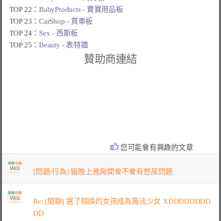
TOP 22：
BabyProducts - 寶寶用品板
TOP 23：
CarShop - 買車板
TOP 24：
Sex - 西斯板
TOP 25：
Beauty - 表特牆
贊助商連結
您可能會有興趣的文章
[問題/行為] 貓晚上進房間會不會有憋尿問題
Re: [閒聊] 選了錯誤的女孩成為魔法少女 XDDDDDDDD
DD