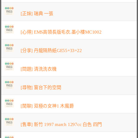
[正妹] 瑞典 一張
[心得] EMS高領長版毛衣.墨小樓MC1002
[分享] 丹龍隔熱紙GE55+33+22
[問題] 清洗洗衣機
[尋物] 窗台下的空間
[閒聊] 双極の女神1 木魔爵
[售車] 新竹 1997 march 1297cc 白色 四門