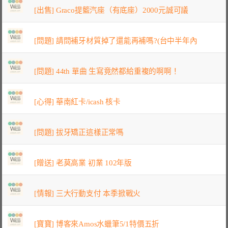
[出售] Graco提籃汽座（有底座）2000元誠可議
[問題] 請問補牙材質掉了還能再補嗎?(台中半年內
[問題] 44th 單曲 生寫竟然都給重複的啊啊！
[心得] 華南紅卡/icash 核卡
[問題] 拔牙矯正這樣正常嗎
[贈送] 老莫高業 初業 102年版
[情報] 三大行動支付 本季掀戰火
[寶寶] 博客來Amos水蠟筆5/1特價五折