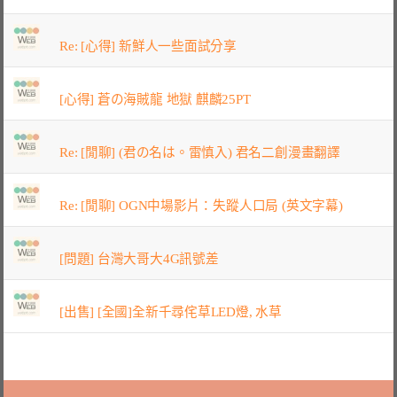
Re: [心得] 新鮮人一些面試分享
[心得] 蒼の海賊龍 地獄 麒麟25PT
Re: [閒聊] (君の名は。雷慎入) 君名二創漫畫翻譯
Re: [閒聊] OGN中場影片：失蹤人口局 (英文字幕)
[問題] 台灣大哥大4G訊號差
[出售] [全國]全新千尋侘草LED燈, 水草