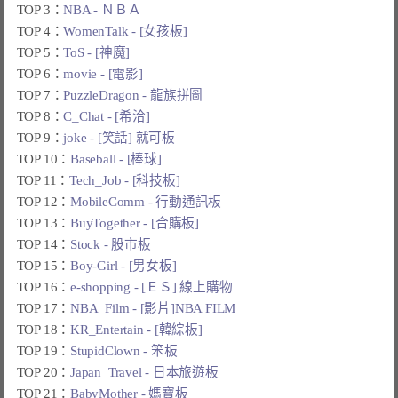
TOP 3：
NBA - ＮＢＡ
TOP 4：
WomenTalk - [女孩板]
TOP 5：
ToS - [神魔]
TOP 6：
movie - [電影]
TOP 7：
PuzzleDragon - 龍族拼圖
TOP 8：
C_Chat - [希洽]
TOP 9：
joke - [笑話] 就可板
TOP 10：
Baseball - [棒球]
TOP 11：
Tech_Job - [科技板]
TOP 12：
MobileComm - 行動通訊板
TOP 13：
BuyTogether - [合購板]
TOP 14：
Stock - 股市板
TOP 15：
Boy-Girl - [男女板]
TOP 16：
e-shopping - [ＥＳ] 線上購物
TOP 17：
NBA_Film - [影片]NBA FILM
TOP 18：
KR_Entertain - [韓綜板]
TOP 19：
StupidClown - 笨板
TOP 20：
Japan_Travel - 日本旅遊板
TOP 21：
BabyMother - 媽寶板